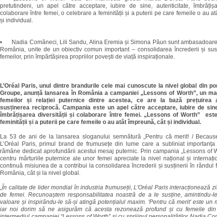
pretutindeni, un apel către acceptare, iubire de sine, autenticitate, îmbrățișar
colaborare între femei, o celebrare a feminității și a puterii pe care femeile o au a
și individual.
•
Nadia Comăneci, Lili Sandu, Alina Eremia și Simona Păun sunt ambasadoare
România, unite de un obiectiv comun important – consolidarea încrederii și susț
femeilor, prin împărtășirea propriilor povești de viață inspiraționale.
L’Oréal Paris, unul dintre brandurile cele mai cunoscute la nivel global din por
Groupe, anunță lansarea în România a campaniei „Lessons of Worth”, un man
femeilor și relației puternice dintre acestea, ce are la bază prețuirea au
susținerea reciprocă. Campania este un apel către acceptare, iubire de sine,
îmbrățișarea diversității și colaborare între femei. „Lessons of Worth” est
feminității și a puterii pe care femeile o au atât împreună, cât și individual.
La 53 de ani de la lansarea sloganului semnătură „Pentru că merit! / Because 
L’Oréal Paris, primul brand de frumusețe din lume care a subliniat importanța 
rămâne dedicat aprofundării acestui mesaj puternic. Prin campania „Lessons of W
centru mărturiile puternice ale unor femei apreciate la nivel național și internațio
continuă misiunea de a contribui la consolidarea încrederii și susținerii în rândul 
România, cât și la nivel global.
„
În calitate de lider mondial în industria frumuseții, L'Oréal Paris interacționează z
de femei. Recunoaștem responsabilitatea noastră de a le susține, amintindu-le
valoare și inspirându-le să-și atingă potențialul maxim. 'Pentru că merit' este un 
iar noi dorim să ne asigurăm că acesta rezonează profund și cu femeile di
intermediul campaniei “Lessons of Worth” și cu sprijinul personalităților Nadia 