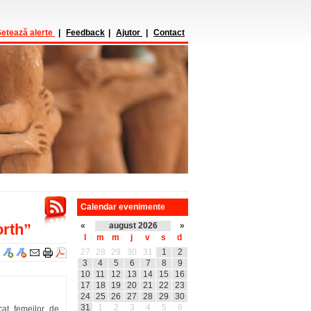
etează alerte
|
Feedback
|
Ajutor
|
Contact
Calendar evenimente
rth”
«
august 2026
»
l
m
m
j
v
s
d
27
28
29
30
31
1
2
3
4
5
6
7
8
9
10
11
12
13
14
15
16
17
18
19
20
21
22
23
24
25
26
27
28
29
30
31
1
2
3
4
5
6
at femeilor de