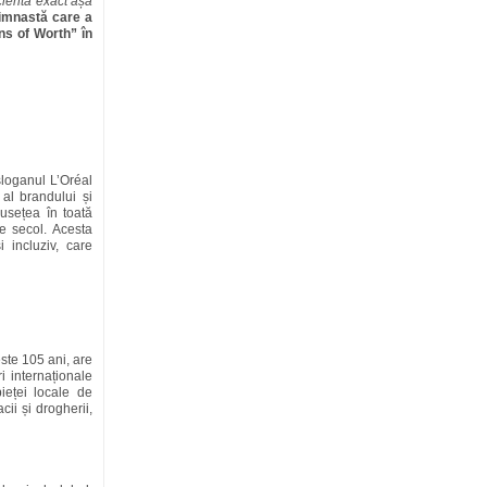
icientă exact așa
imnastă care a
ns of Worth” în
sloganul L’Oréal
 al brandului și
usețea în toată
de secol. Acesta
 incluziv, care
ste 105 ani, are
i internaționale
ieței locale de
ii și drogherii,