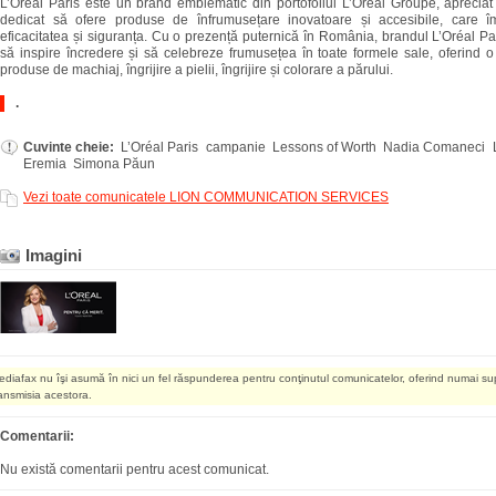
L’Oréal Paris este un brand emblematic din portofoliul L’Oréal Groupe, apreciat 
dedicat să ofere produse de înfrumusețare inovatoare și accesibile, care îm
eficacitatea și siguranța. Cu o prezență puternică în România, brandul L’Oréal Pa
să inspire încredere și să celebreze frumusețea în toate formele sale, oferind 
produse de machiaj, îngrijire a pielii, îngrijire și colorare a părului.
.
Cuvinte cheie:
L’Oréal Paris campanie Lessons of Worth Nadia Comaneci L
Eremia Simona Păun
Vezi toate comunicatele LION COMMUNICATION SERVICES
Imagini
ediafax nu îşi asumă în nici un fel răspunderea pentru conţinutul comunicatelor, oferind numai su
ransmisia acestora.
Comentarii:
Nu există comentarii pentru acest comunicat.