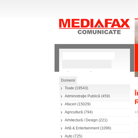
»
Căutare avansată
Toate
(19543)
Î
Administraţie Publică
(459)
Afaceri
(15029)
Agricultură
(794)
13
Arhitectură / Design
(221)
Artă & Entertainment
(1096)
Auto
(725)