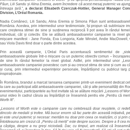
Păun, Lili Sandu și Alina Eremia, avem încredere că acest mesaj puternic va ajung
întreaga țară
.”,
a declarat Elisabeth Czerczuk-Hottier, General Manager Co
Division, L’Oréal Romania.
Nadia Comăneci, Lili Sandu, Alina Eremia și Simona Păun sunt ambasadoarel
România. Acestea, prin intermediul unor testimoniale, își propun să subliniaze i
care creșterea stimei de sine și susținerea reciprocă îl pot avea în rândul femeilo
individual, cât și colectiv. Ele se alătură ambasadoarelor campaniei la nivel g
mișcare manifest - Jane Fonda, Eva Longoria, Kate Winslet, Andie MacDowell,
sau Viola Davis fiind doar o parte dintre acestea.
Prin această campanie, L’Oréal Paris accentuează sentimentul de „sist
ambasadoarele globale într-o mișcare cu un puternic obiectiv comun – încurajarea 
de sine în rândul femeilor la nivel global. Astfel, prin intermediul unor „Les
ambasadoarele campaniei povestesc cum și-au crescut stima de sine și cum au că
și curaj, prin intermediul experințelor personale, împărtășind cu publicul larg p
inspiraționale.
În România, brandul a marcat lansarea campaniei printr-un eveniment dedicat cele
la care au participat atât ambasadoarele campaniei, cât și alte personalități din Ro
evenimentului, participantele au fost invitate să se alăture mișcării „Lessons of Wor
unui video în cadrul căruia au împărtășit ce înseamnă pentru ele „Pentru că meri
Worth It!”.
„
Lessons of Worth este o campanie care nu celebrează doar reușitele, ci redef
dincolo de medalii și trofee. Mă bucur enorm să fac parte din această inițiativă, p
ei este unul puternic și necesar: merităm nu doar prin ceea ce realizăm, ci și prin
Întotdeauna am crezut că „Pentru că meriți” este despre succes. Despre a fi cea 
a câștiga, despre a nu greși niciodată. Dar, cu timpul, am realizat că înseamnă