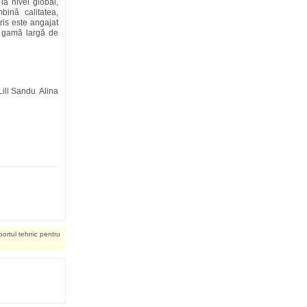
la nivel global,
bină calitatea,
ris este angajat
o gamă largă de
ili Sandu Alina
portul tehnic pentru