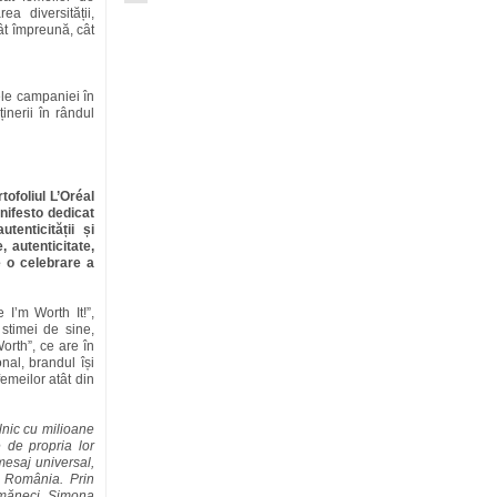
ea diversității,
tât împreună, cât
le campaniei în
inerii în rândul
tofoliul L’Oréal
ifesto dedicat
tenticității și
 autenticitate,
e o celebrare a
I’m Worth It!”,
stimei de sine,
orth”, ce are în
nal, brandul își
femeilor atât din
ilnic cu milioane
 de propria lor
mesaj universal,
n România. Prin
Comăneci, Simona