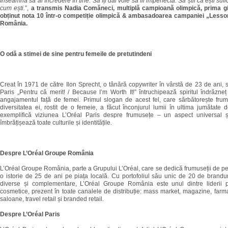
Înseamnă să ai încredere în tine. Să îți dai voie să fii imperfectă. Să știi că ești suf
cum ești.
”,
a transmis Nadia Comăneci, multiplă campioană olimpică, prima g
obținut nota 10 într-o competiție olimpică & ambasadoarea campaniei „Lesso
România.
O odă a stimei de sine pentru femeile de pretutindeni
Creat în 1971 de către Ilon Sprecht, o tânără copywriter în vârstă de 23 de ani, 
Paris „Pentru că merit! / Because I’m Worth It!” întruchipează spiritul îndrăzneț
angajamentul față de femei. Primul slogan de acest fel, care sărbătorește frum
diversitatea ei, rostit de o femeie, a făcut înconjurul lumii în ultima jumătate 
exemplifică viziunea L’Oréal Paris despre frumusețe – un aspect universal și
îmbrățișează toate culturile și identitățile.
Despre L’Oréal Groupe România
L’Oréal Groupe România, parte a Grupului L’Oréal, care se dedică frumuseții de pe
o istorie de 25 de ani pe piața locală. Cu portofoliul său unic de 20 de brandur
diverse și complementare, L’Oréal Groupe România este unul dintre liderii p
cosmetice, prezent în toate canalele de distribuție: mass market, magazine, farmac
saloane, travel retail și branded retail.
Despre L’Oréal Paris