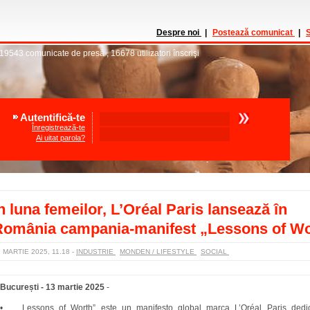
Despre noi
|
Postează comunicat
|
S
19543
comunicate de presă
,
16678
utilizatori înscrişi
Autentifică-te
Înregistrează-te
Ai uitat parola?
n luna femeilor, L’Oréal Paris lansează în
România campania-manifest „Lessons of Wo
 MARTIE 2025, 11.18
-
INDUSTRIE
MONDEN / LIFESTYLE
SOCIAL
București - 13 martie 2025
-
•
„Lessons of Worth” este un manifesto global marca L’Oréal Paris dedic