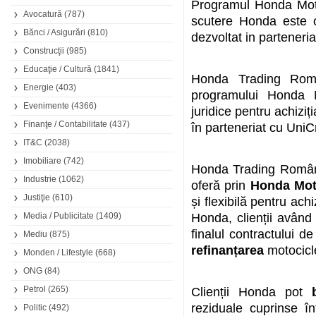
Programul Honda Moto 
Avocatură
(787)
scutere Honda este o 
Bănci / Asigurări
(810)
dezvoltat in parteneri
Construcţii
(985)
Educaţie / Cultură
(1841)
Honda Trading Româ
Energie
(403)
programului Honda M
Evenimente
(4366)
juridice pentru achizi
Finanţe / Contabilitate
(437)
în parteneriat cu Uni
IT&C
(2038)
Imobiliare
(742)
Honda Trading Români
Industrie
(1062)
oferă prin
Honda Mot
Justiţie
(610)
și flexibilă pentru ac
Media / Publicitate
(1409)
Honda, clienții având 
finalul contractului d
Mediu
(875)
refinanțarea
motocicle
Monden / Lifestyle
(668)
ONG
(84)
Petrol
(265)
Clienții Honda pot
reziduale cuprinse î
Politic
(492)