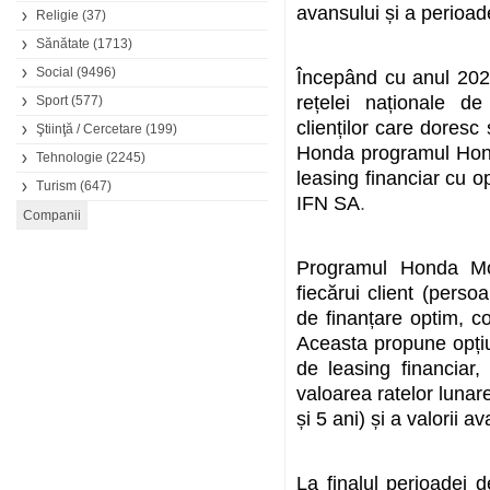
avansului și a perioad
Religie
(37)
Sănătate
(1713)
Social
(9496)
Începând cu anul 202
rețelei naționale d
Sport
(577)
clienților care doresc
Ştiinţă / Cercetare
(199)
Honda programul Honda
Tehnologie
(2245)
leasing financiar cu o
Turism
(647)
IFN SA
.
Programul Honda Mot
fiecărui client (perso
de finanțare optim, co
Aceasta propune opțiu
de leasing financiar, 
valoarea ratelor lunar
și 5 ani) și a valorii 
La finalul perioadei 