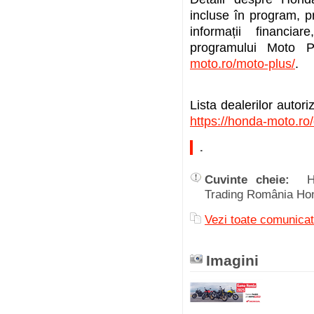
incluse în program, pr
informații financi
programului Moto Pl
moto.ro/moto-plus/
.
Lista dealerilor autori
https://honda-moto.ro/
.
Cuvinte cheie:
H
Trading România H
Vezi toate comunica
Imagini