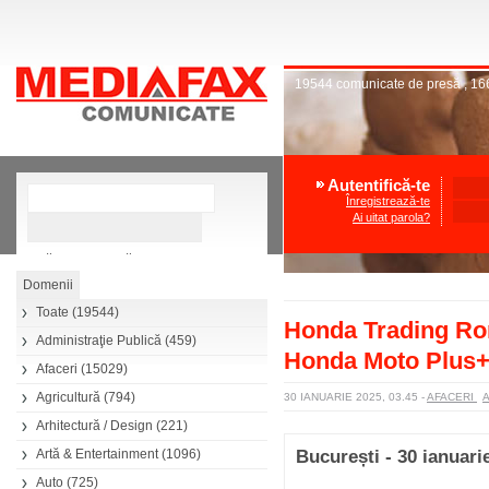
19544
comunicate de presă
,
16
Autentifică-te
Înregistrează-te
Ai uitat parola?
»
Căutare avansată
Toate
(19544)
Honda Trading Ro
Administraţie Publică
(459)
Honda Moto Plus
Afaceri
(15029)
Agricultură
(794)
30 IANUARIE 2025, 03.45
-
AFACERI
Arhitectură / Design
(221)
Artă & Entertainment
(1096)
București - 30 ianuari
Auto
(725)