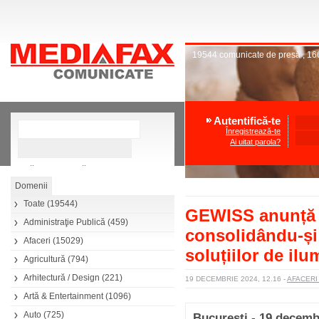
19544
comunicate de presă
,
16
Autentifică-te
Înregistrează-te
Ai uitat parola?
»
Căutare avansată
Toate
(19544)
GEWISS anunță a
Administraţie Publică
(459)
consolidându-și 
Afaceri
(15029)
soluțiilor de ilu
Agricultură
(794)
Arhitectură / Design
(221)
19 DECEMBRIE 2024, 12.16
-
AFACER
Artă & Entertainment
(1096)
Auto
(725)
București - 19 decemb