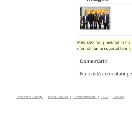
Mediafax nu îşi asumă în nici
oferind numai suportul tehnic
Comentarii:
Nu există comentarii p
Termeni şi Condiţii
|
About Cookies
|
Confidenţialitate
|
RSS
|
Contact