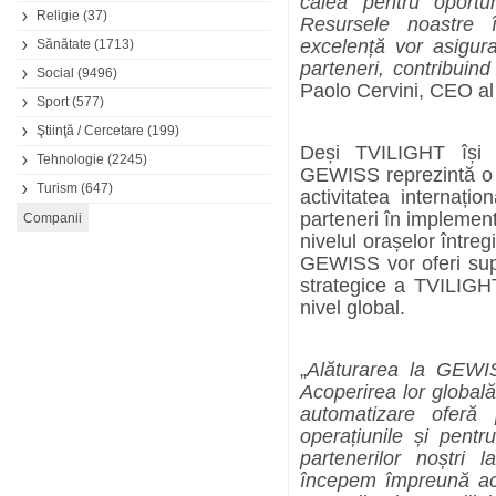
calea pentru oportun
Religie
(37)
Resursele noastre 
excelență vor asigura
Sănătate
(1713)
parteneri, contribuind
Social
(9496)
Paolo Cervini, CEO a
Sport
(577)
Ştiinţă / Cercetare
(199)
Deși TVILIGHT își 
Tehnologie
(2245)
GEWISS reprezintă o o
Turism
(647)
activitatea internați
parteneri în implementa
nivelul orașelor întreg
GEWISS vor oferi supo
strategice a TVILIGHT
nivel global.
„
Alăturarea la GEWIS
Acoperirea lor globală,
automatizare oferă
operațiunile și pent
partenerilor noștri
începem împreună ac