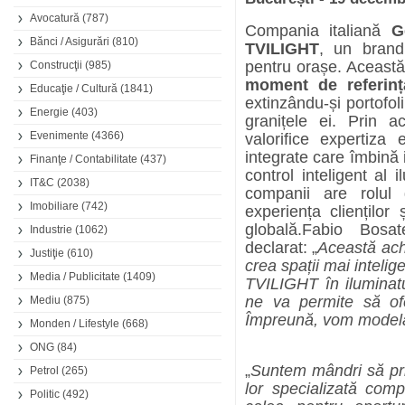
Avocatură
(787)
Compania italiană
G
Bănci / Asigurări
(810)
TVILIGHT
, un brand 
pentru orașe. Această
Construcţii
(985)
moment de referinț
Educaţie / Cultură
(1841)
extinzându-și portofoli
Energie
(403)
granițele ei. Prin 
Evenimente
(4366)
valorifice expertiza
integrate care îmbină 
Finanţe / Contabilitate
(437)
control inteligent al 
IT&C
(2038)
companii are rolul
Imobiliare
(742)
experiența clienților
globală.
Fabio Bosat
Industrie
(1062)
declarat: „
Această achi
Justiţie
(610)
crea spații mai inteli
Media / Publicitate
(1409)
TVILIGHT în iluminatul
ne va permite să ofe
Mediu
(875)
Împreună, vom modela vi
Monden / Lifestyle
(668)
ONG
(84)
„
Suntem mândri să pri
Petrol
(265)
lor specializată com
Politic
(492)