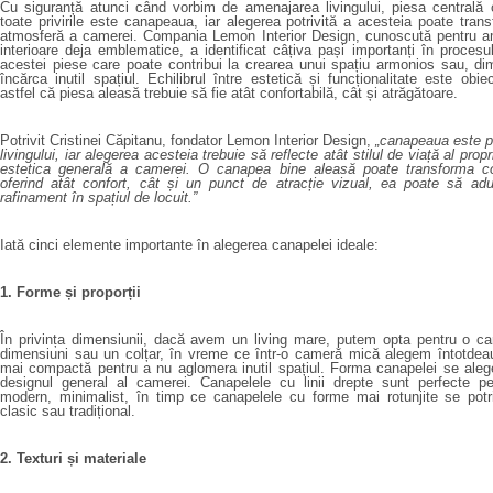
Cu siguranță atunci când vorbim de amenajarea livingului, piesa centrală 
toate privirile este canapeaua, iar alegerea potrivită a acesteia poate tran
atmosferă a camerei. Compania Lemon Interior Design, cunoscută pentru am
interioare deja emblematice, a identificat câțiva pași importanți în procesu
acestei piese care poate contribui la crearea unui spațiu armonios sau, di
încărca inutil spațiul. Echilibrul între estetică și funcționalitate este obiec
astfel că piesa aleasă trebuie să fie atât confortabilă, cât și atrăgătoare.
Potrivit Cristinei Căpitanu, fondator Lemon Interior Design,
„canapeaua este p
livingului, iar alegerea acesteia trebuie să reflecte atât stilul de viață al propri
estetica generală a camerei. O canapea bine aleasă poate transforma co
oferind atât confort, cât și un punct de atracție vizual, ea poate să ad
rafinament în spațiul de locuit.”
Iată cinci elemente importante în alegerea canapelei ideale:
1. Forme și proporții
În privința dimensiunii, dacă avem un living mare, putem opta pentru o c
dimensiuni sau un colțar, în vreme ce într-o cameră mică alegem întotde
mai compactă pentru a nu aglomera inutil spațiul. Forma canapelei se aleg
designul general al camerei. Canapelele cu linii drepte sunt perfecte p
modern, minimalist, în timp ce canapelele cu forme mai rotunjite se potri
clasic sau tradițional.
2. Texturi și materiale