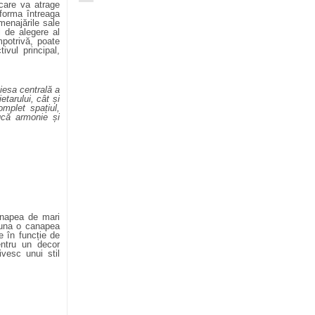
care va atrage
sforma întreaga
enajările sale
l de alegere al
mpotrivă, poate
tivul principal,
iesa centrală a
etarului, cât și
mplet spațiul,
ucă armonie și
anapea de mari
auna o canapea
e în funcție de
entru un decor
vesc unui stil