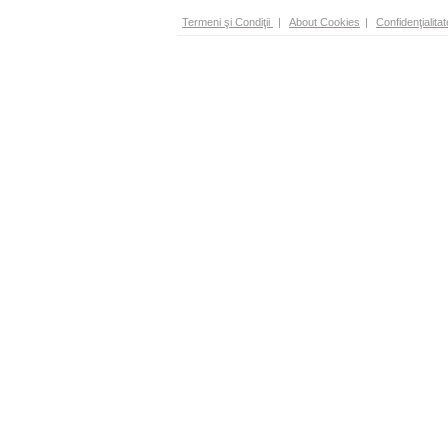
Termeni şi Condiţii
|
About Cookies
|
Confidenţialitat