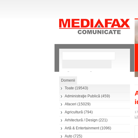
»
Căutare avansată
Toate
(19543)
A
Administraţie Publică
(459)
i
Afaceri
(15029)
Agricultură
(794)
17
L
Arhitectură / Design
(221)
Artă & Entertainment
(1096)
Auto
(725)