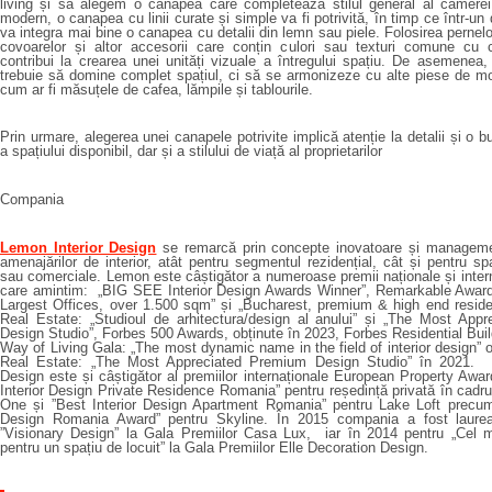
living și să alegem o canapea care completează stilul general al camerei.
modern, o canapea cu linii curate și simple va fi potrivită, în timp ce într-un
va integra mai bine o canapea cu detalii din lemn sau piele. Folosirea pernelo
covoarelor și altor accesorii care conțin culori sau texturi comune cu
contribui la crearea unei unități vizuale a întregului spațiu. De asemene
trebuie să domine complet spațiul, ci să se armonizeze cu alte piese de mob
cum ar fi măsuțele de cafea, lămpile și tablourile.
Prin urmare, alegerea unei canapele potrivite implică atenție la detalii și o 
a spațiului disponibil, dar și a stilului de viață al proprietarilor
Compania
Lemon Interior Design
se remarcă prin concepte inovatoare și managem
amenajărilor de interior, atât pentru segmentul rezidențial, cât și pentru spaț
sau comerciale. Lemon este câștigător a numeroase premii naționale și intern
care amintim: „BIG SEE Interior Design Awards Winner”, Remarkable Award
Largest Offices, over 1.500 sqm” și „Bucharest, premium & high end residen
Real Estate: „Studioul de arhitectura/design al anului” și „The Most Appre
Design Studio”, Forbes 500 Awards, obținute în 2023, Forbes Residential Bu
Way of Living Gala: „The most dynamic name in the field of interior design” o
Real Estate: „The Most Appreciated Premium Design Studio” în 2021. L
Design este și câștigător al premiilor internaționale European Property Awa
Interior Design Private Residence Romania” pentru reședință privată în cadr
One și ”Best Interior Design Apartment Romania” pentru Lake Loft precu
Design Romania Award” pentru Skyline. În 2015 compania a fost laurea
”Visionary Design” la Gala Premiilor Casa Lux, iar în 2014 pentru „Cel 
pentru un spațiu de locuit” la Gala Premiilor Elle Decoration Design.