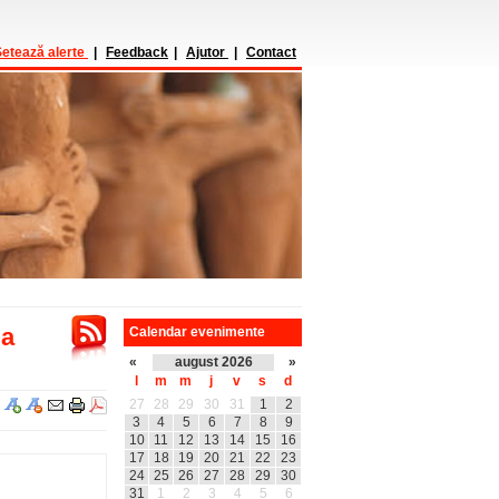
etează alerte
|
Feedback
|
Ajutor
|
Contact
ua
Calendar evenimente
«
august 2026
»
l
m
m
j
v
s
d
27
28
29
30
31
1
2
3
4
5
6
7
8
9
10
11
12
13
14
15
16
17
18
19
20
21
22
23
24
25
26
27
28
29
30
31
1
2
3
4
5
6