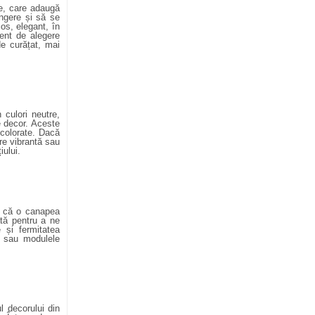
te, care adaugă
ingere și să se
ios, elegant, în
rent de alegere
de curățat, mai
 culori neutre,
e decor. Aceste
 colorate. Dacă
re vibrantă sau
ului.
ul că o canapea
ată pentru a ne
 și fermitatea
le sau modulele
l decorului din