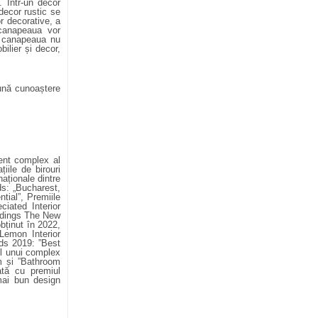
 Într-un decor
 decor rustic se
r decorative, a
 canapeaua vor
a, canapeaua nu
ilier și decor,
bună cunoaștere
ent complex al
iile de birouri
aționale dintre
s: „Bucharest,
tial”, Premiile
ciated Interior
ildings The New
bținut în 2022,
emon Interior
rds 2019: ”Best
ul unui complex
m și ”Bathroom
tă cu premiul
mai bun design