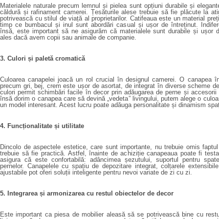
Materialele naturale precum lemnul și pielea sunt opțiuni durabile și elegan
căldură și rafinament camerei. Țesăturile alese trebuie să fie plăcute la at
potrivească cu stilul de viață al proprietarilor. Catifeaua este un material preț
timp ce bumbacul și inul sunt abordări casual și ușor de întreținut. Indife
însă, este important să ne asigurăm că materialele sunt durabile și ușor 
ales dacă avem copii sau animale de companie.
3. Culori și paletă cromatică
Culoarea canapelei joacă un rol crucial în designul camerei. O canapea în
precum gri, bej, crem este ușor de asortat, de integrat în diverse scheme d
culori permit schimbări facile în decor prin adăugarea de perne și accesorii
însă dorim o canapea care să devină „vedeta” livingului, putem alege o culoa
un model interesant. Acest lucru poate adăuga personalitate și dinamism spați
4. Funcționalitate și utilitate
Dincolo de aspectele estetice, care sunt importante, nu trebuie omis fapt
trebuie să fie practică. Astfel, înainte de achiziție canapeaua poate fi test
asigura că este confortabilă: adâncimea șezutului, suportul pentru spate
pernelor. Canapelele cu spațiu de depozitare integrat, colțarele extensibi
ajustabile pot oferi soluții inteligente pentru nevoi variate de zi cu zi.
5. Integrarea și armonizarea cu restul obiectelor de decor
Este important ca piesa de mobilier aleasă să se potrivească bine cu restu