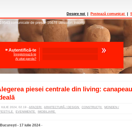
Despre noi
|
Postează comunicat
|
S
19543
comunicate de presă
,
16678
utilizatori înscrişi
Autentifică-te
Înregistrează-te
Ai uitat parola?
legerea piesei centrale din living: canapea
deală
 IULIE 2024, 02.19
-
AFACERI
ARHITECTURĂ / DESIGN
CONSTRUCŢII
MONDEN /
IFESTYLE
EVENIMENTE
IMOBILIARE
București - 17 iulie 2024
-