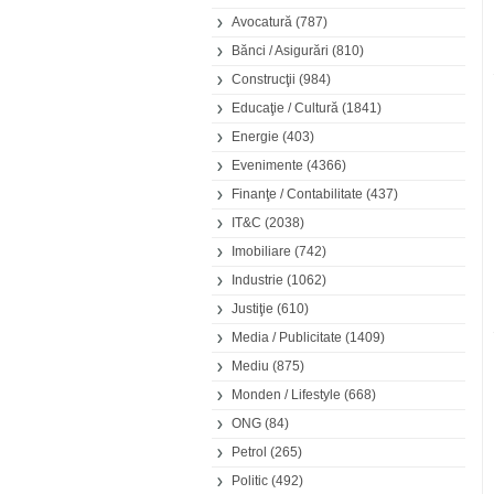
Avocatură
(787)
Bănci / Asigurări
(810)
Construcţii
(984)
Educaţie / Cultură
(1841)
Energie
(403)
Evenimente
(4366)
Finanţe / Contabilitate
(437)
IT&C
(2038)
Imobiliare
(742)
Industrie
(1062)
Justiţie
(610)
Media / Publicitate
(1409)
Mediu
(875)
Monden / Lifestyle
(668)
ONG
(84)
Petrol
(265)
Politic
(492)