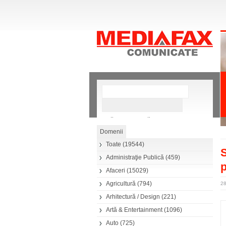
»
Căutare avansată
Toate
(19544)
S
Administraţie Publică
(459)
p
Afaceri
(15029)
Agricultură
(794)
2
Arhitectură / Design
(221)
Artă & Entertainment
(1096)
Auto
(725)