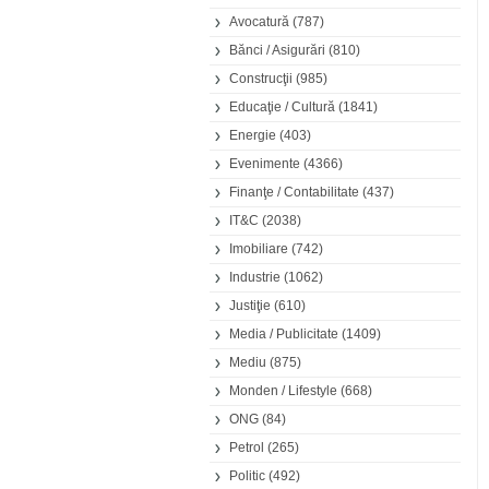
Avocatură
(787)
Bănci / Asigurări
(810)
Construcţii
(985)
Educaţie / Cultură
(1841)
Energie
(403)
Evenimente
(4366)
Finanţe / Contabilitate
(437)
IT&C
(2038)
Imobiliare
(742)
Industrie
(1062)
Justiţie
(610)
Media / Publicitate
(1409)
Mediu
(875)
Monden / Lifestyle
(668)
ONG
(84)
Petrol
(265)
Politic
(492)