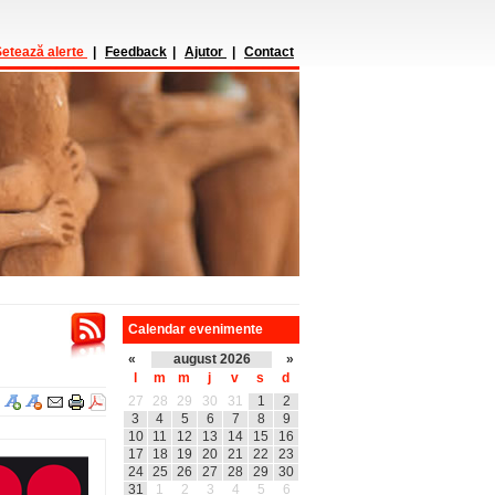
etează alerte
|
Feedback
|
Ajutor
|
Contact
Calendar evenimente
«
august 2026
»
l
m
m
j
v
s
d
27
28
29
30
31
1
2
3
4
5
6
7
8
9
10
11
12
13
14
15
16
17
18
19
20
21
22
23
24
25
26
27
28
29
30
31
1
2
3
4
5
6