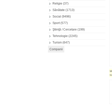
Religie
(37)
Sănătate
(1713)
Social
(9496)
Sport
(577)
Ştiinţă / Cercetare
(199)
Tehnologie
(2245)
Turism
(647)
M
t