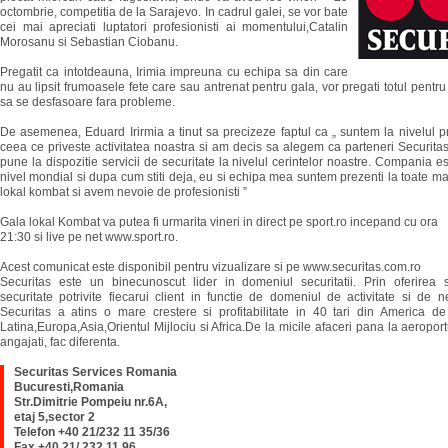
octombrie, competitia de la Sarajevo. In cadrul galei, se vor bate
cei mai apreciati luptatori profesionisti ai momentului,Catalin
Morosanu si Sebastian Ciobanu.
Pregatit ca intotdeauna, Irimia impreuna cu echipa sa din care
nu au lipsit frumoasele fete care sau antrenat pentru gala, vor pregati totul pentr
sa se desfasoare fara probleme.
De asemenea, Eduard Irirmia a tinut sa precizeze faptul ca „ suntem la nivelul pro
ceea ce priveste activitatea noastra si am decis sa alegem ca parteneri Securita
pune la dispozitie servicii de securitate la nivelul cerintelor noastre. Compania es
nivel mondial si dupa cum stiti deja, eu si echipa mea suntem prezenti la toate m
lokal kombat si avem nevoie de profesionisti ”
Gala lokal Kombat va putea fi urmarita vineri in direct pe sport.ro incepand cu ora
21:30 si live pe net www.sport.ro.
Acest comunicat este disponibil pentru vizualizare si pe www.securitas.com.ro
Securitas este un binecunoscut lider in domeniul securitatii. Prin oferirea so
securitate potrivite fiecarui client in functie de domeniul de activitate si de n
Securitas a atins o mare crestere si profitabilitate in 40 tari din America d
Latina,Europa,Asia,Orientul Mijlociu si Africa.De la micile afaceri pana la aeroport
angajati, fac diferenta.
Securitas Services Romania
Bucuresti,Romania
Str.Dimitrie Pompeiu nr.6A,
etaj 5,sector 2
Telefon +40 21/232 11 35/36
Fax +40 21/ 232 11 96