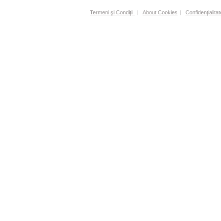
Termeni şi Condiţii
|
About Cookies
|
Confidenţialitat