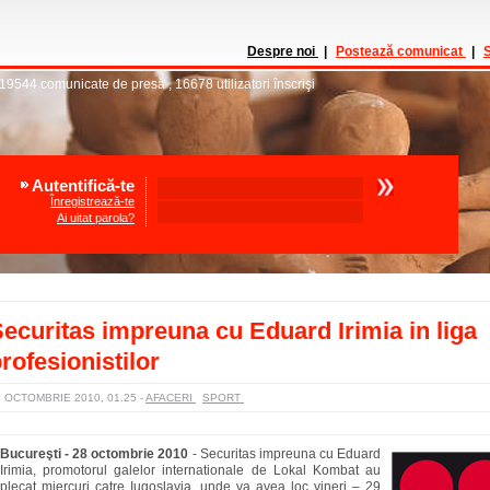
Despre noi
|
Postează comunicat
|
S
19544
comunicate de presă
,
16678
utilizatori înscrişi
Autentifică-te
Înregistrează-te
Ai uitat parola?
ecuritas impreuna cu Eduard Irimia in liga
rofesionistilor
8 OCTOMBRIE 2010, 01.25
-
AFACERI
SPORT
Bucureşti - 28 octombrie 2010
-
Securitas impreuna cu Eduard
Irimia, promotorul galelor internationale de Lokal Kombat au
plecat miercuri catre Iugoslavia, unde va avea loc vineri – 29