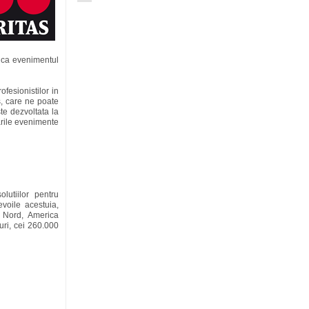
u ca evenimentul
fesionistilor in
s, care ne poate
te dezvoltata la
arile evenimente
lutiilor pentru
evoile acestuia,
e Nord, America
uri, cei 260.000