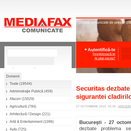
19544
comunicate de presă
,
16
Autentifică-te
Înregistrează-te
Ai uitat parola?
»
Căutare avansată
Toate
(19544)
Securitas dezbate 
Administraţie Publică
(459)
sigurantei cladiril
Afaceri
(15029)
Agricultură
(794)
27 OCTOMBRIE 2010, 03.30
-
AFACER
Arhitectură / Design
(221)
Artă & Entertainment
(1096)
Bucureşti - 27 octom
dezbate problema secu
Auto
(725)