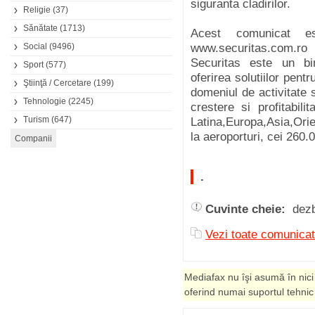
siguranta cladirilor.
Religie
(37)
Sănătate
(1713)
Acest comunicat es
Social
(9496)
www.securitas.com.ro
Securitas este un bin
Sport
(577)
oferirea solutiilor pentr
Ştiinţă / Cercetare
(199)
domeniul de activitate 
Tehnologie
(2245)
crestere si profitabil
Turism
(647)
Latina,Europa,Asia,Orie
la aeroporturi, cei 260.0
.
Cuvinte cheie:
dezb
Vezi toate comunica
Mediafax nu îşi asumă în nici
oferind numai suportul tehnic