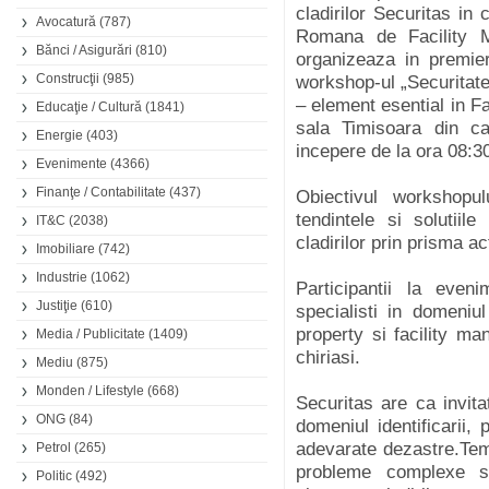
cladirilor Securitas in
Avocatură
(787)
Romana de Facility
Bănci / Asigurări
(810)
organizeaza in premier
Construcţii
(985)
workshop-ul „Securitatea
– element esential in F
Educaţie / Cultură
(1841)
sala Timisoara din ca
Energie
(403)
incepere de la ora 08:3
Evenimente
(4366)
Finanţe / Contabilitate
(437)
Obiectivul workshopul
tendintele si solutiile
IT&C
(2038)
cladirilor prin prisma ac
Imobiliare
(742)
Industrie
(1062)
Participantii la even
Justiţie
(610)
specialisti in domeniu
property si facility ma
Media / Publicitate
(1409)
chiriasi.
Mediu
(875)
Monden / Lifestyle
(668)
Securitas are ca invita
ONG
(84)
domeniul identificarii, 
adevarate dezastre.Tem
Petrol
(265)
probleme complexe si
Politic
(492)