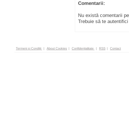
Comentarii:
Nu există comentarii p
Trebuie să te autentific
Termeni şi Condiţii
|
About Cookies
|
Confidenţialitate
|
RSS
|
Contact