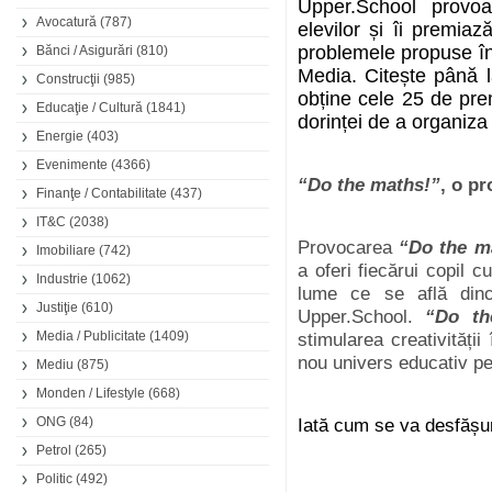
Upper.School provoac
Avocatură
(787)
elevilor și îi premia
problemele propuse în
Bănci / Asigurări
(810)
Media. Citește până la
Construcţii
(985)
obține cele 25 de pre
Educaţie / Cultură
(1841)
dorinței de a organiza
Energie
(403)
Evenimente
(4366)
“Do the maths!”
, o pr
Finanţe / Contabilitate
(437)
IT&C
(2038)
Provocarea
“Do the m
Imobiliare
(742)
a oferi fiecărui copil 
Industrie
(1062)
lume ce se află dinco
Justiţie
(610)
Upper.School.
“Do th
Media / Publicitate
(1409)
stimularea creativități
nou univers educativ pe
Mediu
(875)
Monden / Lifestyle
(668)
ONG
(84)
Iată cum se va desfășu
Petrol
(265)
Politic
(492)