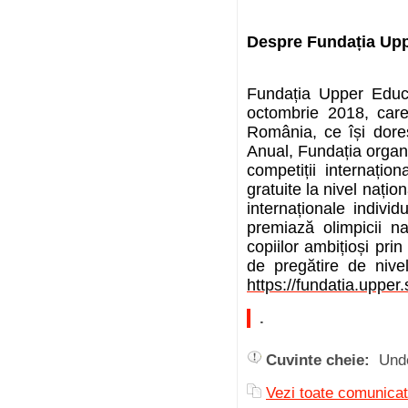
Despre Fundația Up
Fundația Upper Educat
octombrie 2018, care 
România, ce își dore
Anual, Fundația organ
competiții internați
gratuite la nivel națio
internaționale indivi
premiază olimpicii na
copiilor ambițioși prin
de pregătire de nivel
https://fundatia.upper.
.
Cuvinte cheie:
Und
Vezi toate comunicat