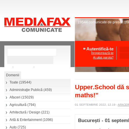
19544
comunicate de presă
,
16
Autentifică-te
Înregistrează-te
Ai uitat parola?
»
Căutare avansată
Toate
(19544)
Upper.School dă s
Administraţie Publică
(459)
maths!”
Afaceri
(15029)
Agricultură
(794)
01 SEPTEMBRIE 2022, 12.19
-
AFACE
Arhitectură / Design
(221)
Artă & Entertainment
(1096)
București - 01 septem
Auto
(725)