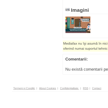
Imagini
Mediafax nu îşi asumă în nici
oferind numai suportul tehnic
Comentarii:
Nu există comentarii p
Termeni şi Condiţii
|
About Cookies
|
Confidenţialitate
|
RSS
|
Contact