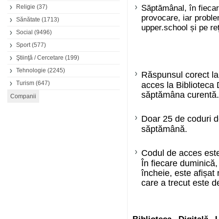
Religie
(37)
Săptămânal, în fiecare
provocare, iar proble
Sănătate
(1713)
upper.school și pe re
Social
(9496)
Sport
(577)
Ştiinţă / Cercetare
(199)
Tehnologie
(2245)
Răspunsul corect la
Turism
(647)
acces la Biblioteca 
săptămâna curentă
Doar 25 de coduri de
săptămână.
Codul de acces este 
În fiecare duminică
încheie, este afișat
care a trecut este d