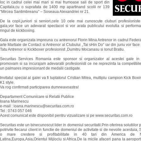
loc in cadrul celei mai mari si mai frumoase sali de sport din
Capitala,cu o suprafata de 1400 mp apartinand scolii nr 139
“Mircea Santimbreanu” – Soseaua Alexandriei nr 21.
De la copii,juniori si seniori,cele 10 cele mai cunoscute cluburi profesioniste
gala,vor face un adevarat spectacol si vor arata publicului evolutia si performa
ringul de kickboxing.
Gala este organizata impreuna cu antrenorul Florin Mina Antrenor in cadrul Fede
arte Martiale de Contact si Antrenor al Clubului „Tai sHin Do” iar din juriu vor face
Tatu Antrenor si Kickboxer profesionist ,Dumitru Mocanasu si Ionut Bratiu.
Securitas Services Romania este sponsor si organizator al acestei gale in
promovam si sa incurajam adevaratii profesionisti ce ne reprezinta la competitii
un palmares impresionant de medalii castigate.
Invitatul special al galei va fi luptatorul Cristian Milea, multiplu campion Kick Boxin
K1 style.
Va rog confirmati participarea dumneavoastra!
Departament Comunicare si Relatii Publice
Ioana Marinescu
e-mail : ioana.marinescu@securitas.com.ro
Tel : 0743 057 046
Acest comunicat este disponibil pentru vizualizare si pe www.securitas.com.ro
Securitas este un binecunoscut lider in domeniul securitatii.Prin oferirea solutiilor 
potrivite fiecarui client in functie de domeniul de activitate si de nevoile acestuia, 
o mare crestere si profitabilitate in 40 tari din America de N
Latina,Europa,Asia,Orientul Mijlociu si Africa.De la micile afaceri pana la aeroport