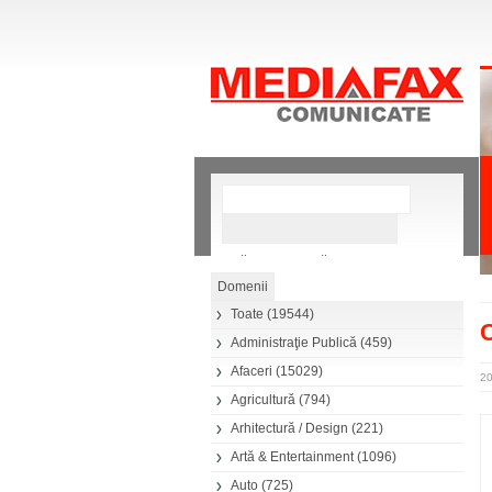
»
Căutare avansată
Toate
(19544)
C
Administraţie Publică
(459)
Afaceri
(15029)
20
Agricultură
(794)
Arhitectură / Design
(221)
Artă & Entertainment
(1096)
Auto
(725)