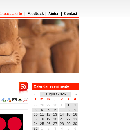
etează alerte
|
Feedback
|
Ajutor
|
Contact
Calendar evenimente
«
august 2026
»
l
m
m
j
v
s
d
27
28
29
30
31
1
2
3
4
5
6
7
8
9
10
11
12
13
14
15
16
17
18
19
20
21
22
23
24
25
26
27
28
29
30
31
1
2
3
4
5
6