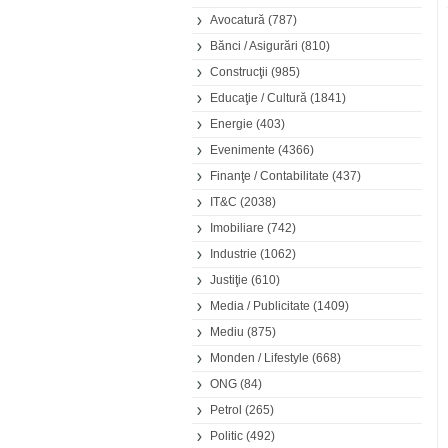
Avocatură
(787)
Bănci / Asigurări
(810)
Construcţii
(985)
Educaţie / Cultură
(1841)
Energie
(403)
Evenimente
(4366)
Finanţe / Contabilitate
(437)
IT&C
(2038)
Imobiliare
(742)
Industrie
(1062)
Justiţie
(610)
Media / Publicitate
(1409)
Mediu
(875)
Monden / Lifestyle
(668)
ONG
(84)
Petrol
(265)
Politic
(492)