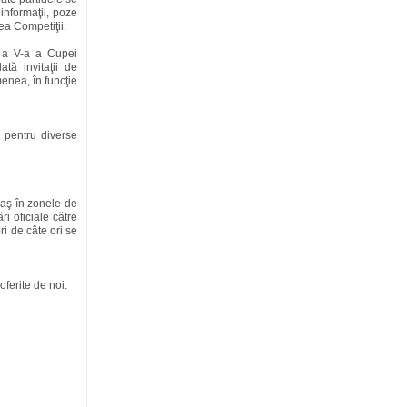
 informaţii, poze
nea Competiţii.
a a V-a a Cupei
tă invitaţii de
enea, în funcţie
e pentru diverse
oraş în zonele de
i oficiale către
ri de câte ori se
oferite de noi.