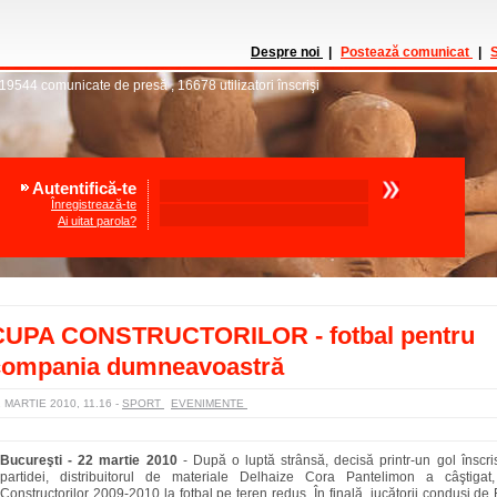
Despre noi
|
Postează comunicat
|
S
19544
comunicate de presă
,
16678
utilizatori înscrişi
Autentifică-te
Înregistrează-te
Ai uitat parola?
CUPA CONSTRUCTORILOR - fotbal pentru
compania dumneavoastră
 MARTIE 2010, 11.16
-
SPORT
EVENIMENTE
Bucureşti - 22 martie 2010
-
După o luptă strânsă, decisă printr-un gol înscris
partidei, distribuitorul de materiale Delhaize Cora Pantelimon a câştigat
Constructorilor 2009-2010 la fotbal pe teren redus. În finală, jucătorii conduşi d