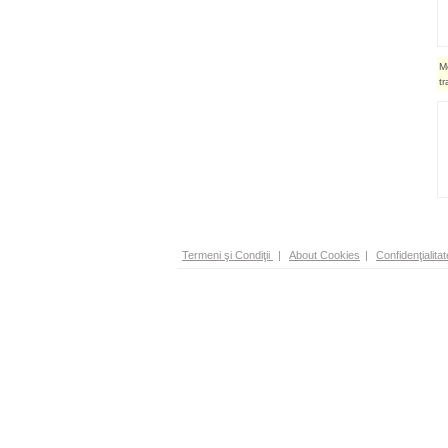
M
t
Termeni şi Condiţii
|
About Cookies
|
Confidenţialitat