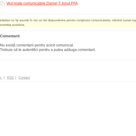
Vezi toate comunicatele Daniel T. Ionut PFA
ediafax nu îşi asumă în nici un fel răspunderea pentru conţinutul comunicatelor, oferind numai su
ransmisia acestora.
Comentarii:
Nu există comentarii pentru acest comunicat.
Trebuie să te autentifici pentru a putea adăuga comentarii.
e
|
RSS
|
Contact