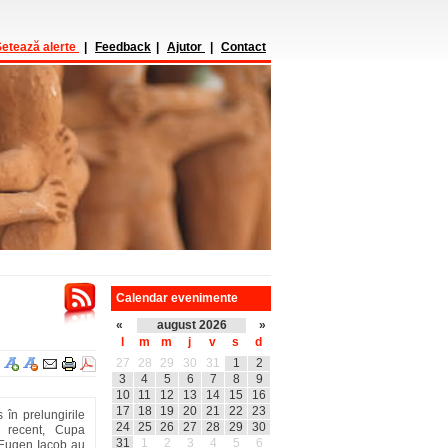
etează alerte
|
Feedback
|
Ajutor
|
Contact
Calendar evenimente
«
august 2026
»
l
m
m
j
v
s
d
27
28
29
30
31
1
2
3
4
5
6
7
8
9
10
11
12
13
14
15
16
17
18
19
20
21
22
23
 în prelungirile
24
25
26
27
28
29
30
, recent, Cupa
31
1
2
3
4
5
6
e Eugen Iacob au