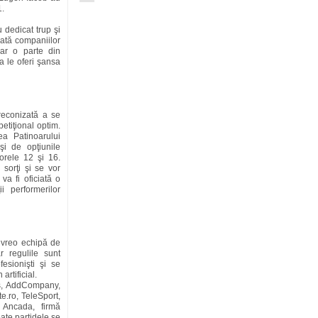
1.
 dedicat trup şi
nată companiilor
oar o parte din
 a le oferi şansa
reconizată a se
etiţional optim.
ea Patinoarului
şi de opţiunile
 orele 12 şi 16.
 sorţi şi se vor
va fi oficiată o
i performerilor
la vreo echipă de
r regulile sunt
fesionişti şi se
artificial.
us, AddCompany,
e.ro, TeleSport,
e Ancada, firmă
ate partidele se