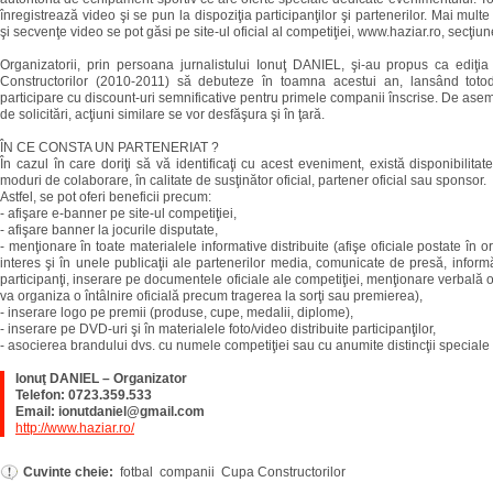
înregistrează video şi se pun la dispoziţia participanţilor şi partenerilor. Mai multe
şi secvenţe video se pot găsi pe site-ul oficial al competiţiei, www.haziar.ro, secţiu
Organizatorii, prin persoana jurnalistului Ionuţ DANIEL, şi-au propus ca ediţi
Constructorilor (2010-2011) să debuteze în toamna acestui an, lansând totoda
participare cu discount-uri semnificative pentru primele companii înscrise. De asem
de solicitări, acţiuni similare se vor desfăşura şi în ţară.
ÎN CE CONSTA UN PARTENERIAT ?
În cazul în care doriţi să vă identificaţi cu acest eveniment, există disponibilitat
moduri de colaborare, în calitate de susţinător oficial, partener oficial sau sponsor.
Astfel, se pot oferi beneficii precum:
- afişare e-banner pe site-ul competiţiei,
- afişare banner la jocurile disputate,
- menţionare în toate materialele informative distribuite (afişe oficiale postate în 
interes şi în unele publicaţii ale partenerilor media, comunicate de presă, informăr
participanţi, inserare pe documentele oficiale ale competiţiei, menţionare verbală o
va organiza o întâlnire oficială precum tragerea la sorţi sau premierea),
- inserare logo pe premii (produse, cupe, medalii, diplome),
- inserare pe DVD-uri şi în materialele foto/video distribuite participanţilor,
- asocierea brandului dvs. cu numele competiţiei sau cu anumite distincţii speciale 
Ionuţ DANIEL – Organizator
Telefon: 0723.359.533
Email: ionutdaniel@gmail.com
http://www.haziar.ro/
Cuvinte cheie:
fotbal companii Cupa Constructorilor