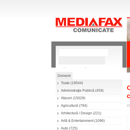
»
Căutare avansată
Toate
(19544)
Administraţie Publică
(459)
Afaceri
(15029)
Agricultură
(794)
22
Arhitectură / Design
(221)
Artă & Entertainment
(1096)
Auto
(725)