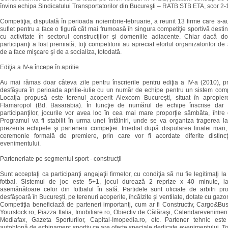
învins echipa Sindicatului Transportatorilor din Bucureşti – RATB STB ETA, scor 2-
Competiţia, disputată în perioada noiembrie-februarie, a reunit 13 firme care s-au
suflet pentru a face o figură cât mai frumoasă în singura competiţie sportivă desti
cu activitate în sectorul construcţiilor şi domeniile adiacente. Chiar dacă d
participanţi a fost premiată, toţi competitorii au apreciat efortul organizatorilor de
de a face mişcare şi de a socializa, totodată.
Ediţia a IV-a începe în aprilie
Au mai rămas doar câteva zile pentru înscrierile pentru ediţia a IV-a (2010), p
desfăşura în perioada aprilie-iulie cu un număr de echipe pentru un sistem comp
Locaţia propusă este terenul acoperit Alexcom Bucureşti, situat în apropier
Flamaropol (Bd. Basarabia). În funcţie de numărul de echipe înscrise dar 
participanţilor, jocurile vor avea loc în cea mai mare proporţie sâmbăta, între
Programul va fi stabilit în urma unei întâlniri, unde se va organiza tragerea la
prezenta echipele şi partenerii compeţiei. Imediat după disputarea finalei mari, 
ceremonie formală de premiere, prin care vor fi acordate diferite distincţi
evenimentului.
Parteneriate pe segmentul sport - construcţii
Sunt acceptaţi ca participanţi angajaţii firmelor, cu condiţia să nu fie legitimaţi 
fotbal. Sistemul de joc este 5+1, jocul durează 2 reprize x 40 minute, ia
asemănătoare celor din fotbalul în sală. Partidele sunt oficiate de arbitri pro
desfăşoară în Bucureşti, pe terenuri acoperite, încălzite şi ventilate, dotate cu gazon 
Competiţia beneficiază de parteneri importanţi, cum ar fi Constructiv, Cargo&B
Yourstock.ro, Piazza Italia, Imobiliare.ro, Obiectiv de Călăraşi, Calendareveniment
Mediafax, Gazeta Sporturilor, Capital-Imopedia.ro, etc. Partener tehnic est
autohtonă de echipament sportiv ce are oferte speciale dedicate evenimentului. To