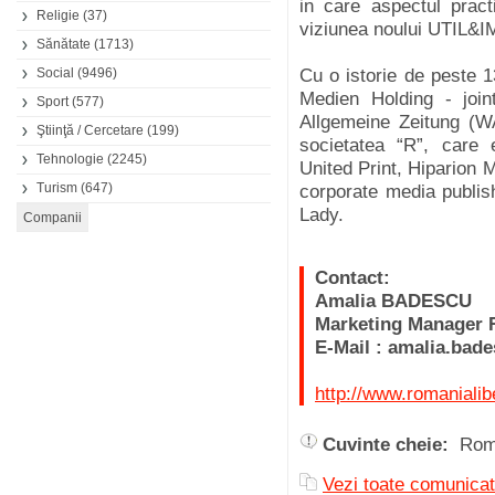
in care aspectul pract
Religie
(37)
viziunea noului UTIL&
Sănătate
(1713)
Social
(9496)
Cu o istorie de peste 1
Medien Holding - joi
Sport
(577)
Allgemeine Zeitung (WA
Ştiinţă / Cercetare
(199)
societatea “R”, care e
Tehnologie
(2245)
United Print, Hiparion
Turism
(647)
corporate media publis
Lady.
Contact:
Amalia BADESCU
Marketing Manager 
E-Mail : amalia.bad
http://www.romanialib
Cuvinte cheie:
Rom
Vezi toate comunica