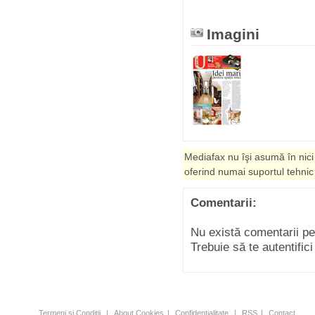
Imagini
Mediafax nu îşi asumă în nici
oferind numai suportul tehnic
Comentarii:
Nu există comentarii p
Trebuie să te autentific
Termeni şi Condiţii
|
About Cookies
|
Confidenţialitate
|
RSS
|
Contact