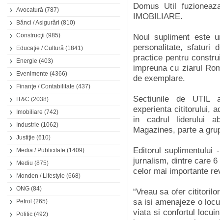
Domus Util fuzioneaza
Avocatură
(787)
IMOBILIARE.
Bănci / Asigurări
(810)
Construcţii
(985)
Noul supliment este u
personalitate, sfaturi d
Educaţie / Cultură
(1841)
practice pentru construi
Energie
(403)
impreuna cu ziarul Roma
Evenimente
(4366)
de exemplare.
Finanţe / Contabilitate
(437)
Sectiunile de UTIL a
IT&C
(2038)
experienta cititorului, 
Imobiliare
(742)
in cadrul liderului
Industrie
(1062)
Magazines, parte a gru
Justiţie
(610)
Editorul suplimentului
Media / Publicitate
(1409)
jurnalism, dintre care 
Mediu
(875)
celor mai importante r
Monden / Lifestyle
(668)
ONG
(84)
“Vreau sa ofer cititoril
sa isi amenajeze o locu
Petrol
(265)
viata si confortul locui
Politic
(492)