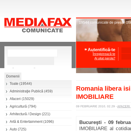
19544
comunicate de presă
,
16
Autentifică-te
Înregistrează-te
Ai uitat parola?
»
Căutare avansată
Toate
(19544)
Romania libera is
Administraţie Publică
(459)
IMOBILIARE
Afaceri
(15029)
Agricultură
(794)
09 FEBRUARIE 2010, 02.29
-
AFACERI
Arhitectură / Design
(221)
Artă & Entertainment
(1096)
Bucureşti - 09 februa
IMOBILIARE al cotidia
Auto
(725)