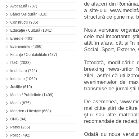
de afaceri din România,
Avocatură
(787)
a site-ului www.mediafa
Bănci / Asigurări
(810)
structură ce pune mai bin
Construcţii
(985)
Noua versiune organize
Educaţie / Cultură
(1841)
cele mai importante ştir
Energie
(403)
atât în afara, cât şi în 
Evenimente
(4366)
Social, Sport, Externe, 
Finanţe / Contabilitate
(437)
Totodată, modificările 
IT&C
(2038)
breaking news-urilor în
Imobiliare
(742)
zilei, astfel că utiliza
Industrie
(1062)
evenimentelor de maxi
Justiţie
(610)
transmise de jurnaliştii
Media / Publicitate
(1409)
De asemenea, www.medi
Mediu
(875)
mai citite ştiri de cătr
Monden / Lifestyle
(668)
ştiri sau alte materiale
ONG
(84)
recomandate de redacţia
Petrol
(265)
Odată cu noua versiun
Politic
(492)