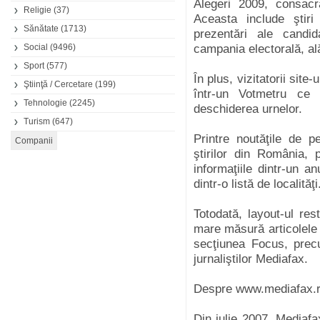
Alegeri 2009, consacra
Religie
(37)
Aceasta include ştiri
Sănătate
(1713)
prezentări ale candid
Social
(9496)
campania electorală, al
Sport
(577)
În plus, vizitatorii site
Ştiinţă / Cercetare
(199)
într-un Votmetru ce v
Tehnologie
(2245)
deschiderea urnelor.
Turism
(647)
Printre noutăţile de
ştirilor din România, p
informaţiile dintr-un a
dintr-o listă de localităţi
Totodată, layout-ul res
mare măsură articolele d
secţiunea Focus, precu
jurnaliştilor Mediafax.
Despre www.mediafax.
Din iulie 2007, Mediafa