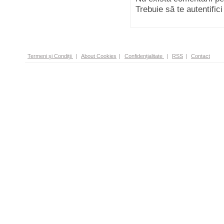
Trebuie să te autentific
Termeni şi Condiţii
|
About Cookies
|
Confidenţialitate
|
RSS
|
Contact