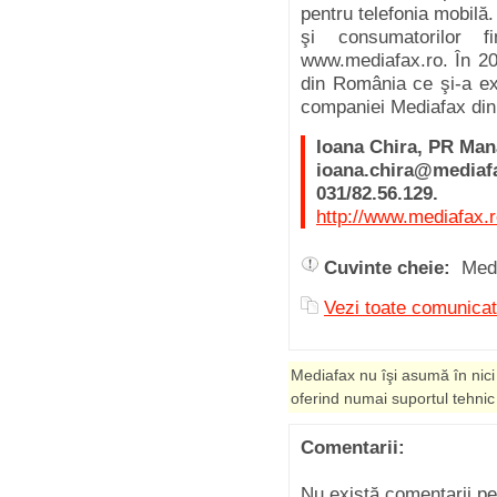
pentru telefonia mobilă
şi consumatorilor f
www.mediafax.ro. În 20
din România ce şi-a ex
companiei Mediafax din
Ioana Chira, PR Man
ioana.chira@mediafa
031/82.56.129.
http://www.mediafax.r
Cuvinte cheie:
Med
Vezi toate comunica
Mediafax nu îşi asumă în nici
oferind numai suportul tehnic
Comentarii:
Nu există comentarii p