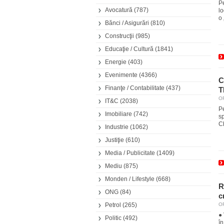
P
Avocatură
(787)
lo
o 
Bănci / Asigurări
(810)
Construcţii
(985)
Educaţie / Cultură
(1841)
Energie
(403)
Evenimente
(4366)
C
Finanţe / Contabilitate
(437)
T
OR
IT&C
(2038)
P
Imobiliare
(742)
s
C
Industrie
(1062)
Justiţie
(610)
Media / Publicitate
(1409)
Mediu
(875)
Monden / Lifestyle
(668)
R
ONG
(84)
c
Petrol
(265)
OR
● 
Politic
(492)
în