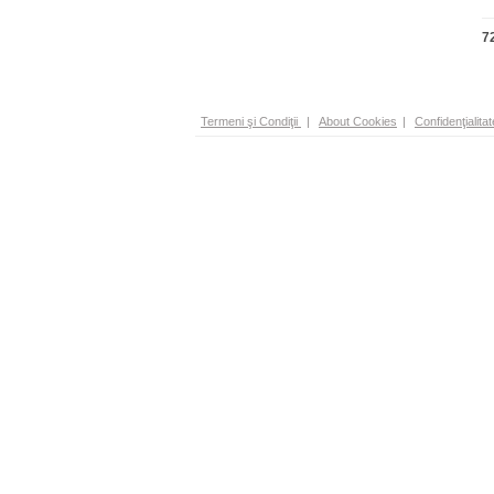
7
Termeni şi Condiţii
|
About Cookies
|
Confidenţialitat