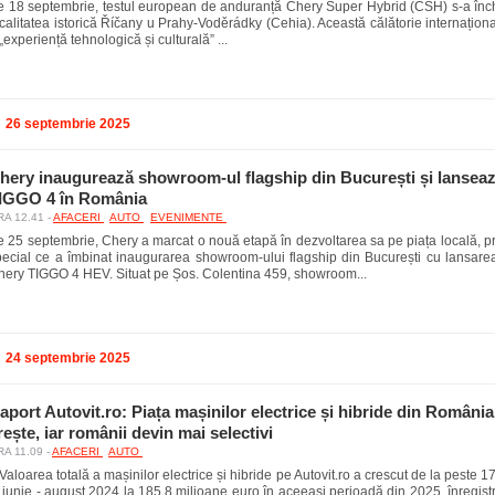
e 18 septembrie, testul european de anduranță Chery Super Hybrid (CSH) s-a înch
calitatea istorică Říčany u Prahy-Voděrádky (Cehia). Această călătorie internaționa
„experiență tehnologică și culturală” ...
26 septembrie 2025
hery inaugurează showroom-ul flagship din București și lansea
IGGO 4 în România
A 12.41 -
AFACERI
AUTO
EVENIMENTE
e 25 septembrie, Chery a marcat o nouă etapă în dezvoltarea sa pe piața locală, p
pecial ce a îmbinat inaugurarea showroom-ului flagship din București cu lansarea
hery TIGGO 4 HEV. Situat pe Șos. Colentina 459, showroom...
24 septembrie 2025
aport Autovit.ro: Piața mașinilor electrice și hibride din România 
rește, iar românii devin mai selectivi
A 11.09 -
AFACERI
AUTO
Valoarea totală a mașinilor electrice și hibride pe Autovit.ro a crescut de la peste 
 iunie - august 2024 la 185,8 milioane euro în aceeași perioadă din 2025, înregist