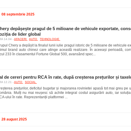
08 septembrie 2025
hery depășește pragul de 5 milioane de vehicule exportate, cons
oziția de lider global
A 14.04 -
AFACERI
AUTO
TEHNOLOGIE
upul Chery a depășit la finalul lunii iulie pragul istoric de 5 milioane de vehicule 
rimul brand auto chinez care atinge această realizare. În aceeași perioadă, co
ocul 233 în clasamentul Fortune Global 500, avansând spec...
al de cereri pentru RCA în rate, după creșterea prețurilor și taxel
A 12.21 -
AUTO
SOCIAL
eșterea prețurilor, deficitul bugetar și majorarea rovinietei apasă tot mai greu pe u
mânia. Mulți nu mai reușesc să achite integral costul asigurării auto, iar soluția
A-ului în rate. Reprezentanții platformei ...
28 august 2025