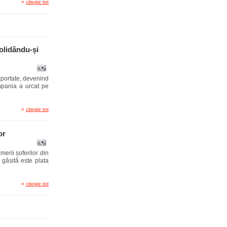
»
citeşte tot
olidându-și
exportate, devenind
mpania a urcat pe
»
citeşte tot
or
merii șoferilor din
 găsită este plata
»
citeşte tot