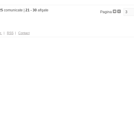
25
comunicate |
21
-
30
afişate
Pagina
e
|
RSS
|
Contact