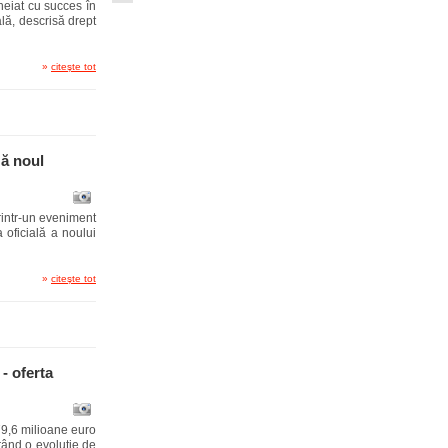
eiat cu succes în
lă, descrisă drept
»
citeşte tot
ză noul
rintr-un eveniment
 oficială a noului
»
citeşte tot
- oferta
179,6 milioane euro
rând o evoluție de