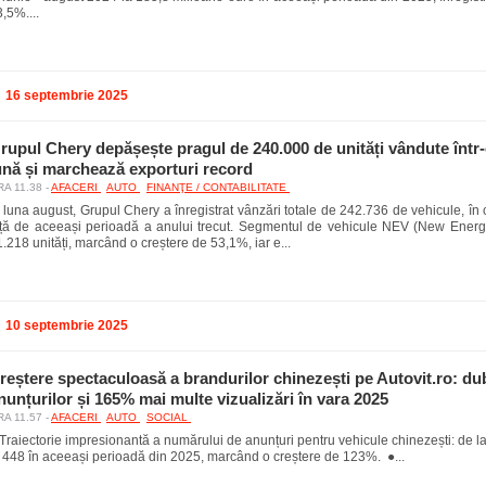
,5%....
16 septembrie 2025
rupul Chery depășește pragul de 240.000 de unități vândute într
ună și marchează exporturi record
A 11.38 -
AFACERI
AUTO
FINANŢE / CONTABILITATE
 luna august, Grupul Chery a înregistrat vânzări totale de 242.736 de vehicule, în
ață de aceeași perioadă a anului trecut. Segmentul de vehicule NEV (New Energy
.218 unități, marcând o creștere de 53,1%, iar e...
10 septembrie 2025
reștere spectaculoasă a brandurilor chinezești pe Autovit.ro: du
nunțurilor și 165% mai multe vizualizări în vara 2025
A 11.57 -
AFACERI
AUTO
SOCIAL
Traiectorie impresionantă a numărului de anunțuri pentru vehicule chinezești: de l
a 448 în aceeași perioadă din 2025, marcând o creștere de 123%. ●...