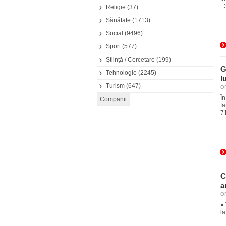
+3
Religie
(37)
Sănătate
(1713)
Social
(9496)
Sport
(577)
Ştiinţă / Cercetare
(199)
G
Tehnologie
(2245)
l
Turism
(647)
OR
În
f
71
C
a
OR
● 
l