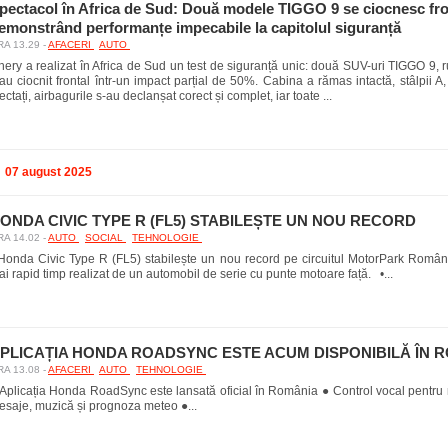
pectacol în Africa de Sud: Două modele TIGGO 9 se ciocnesc fro
emonstrând performanțe impecabile la capitolul siguranță
A 13.29 -
AFACERI
AUTO
ery a realizat în Africa de Sud un test de siguranță unic: două SUV-uri TIGGO 9, 
au ciocnit frontal într-un impact parțial de 50%. Cabina a rămas intactă, stâlpii A,
ectați, airbagurile s-au declanșat corect și complet, iar toate ...
07 august 2025
ONDA CIVIC TYPE R (FL5) STABILEȘTE UN NOU RECORD
A 14.02 -
AUTO
SOCIAL
TEHNOLOGIE
 Honda Civic Type R (FL5) stabilește un nou record pe circuitul MotorPark Români
i rapid timp realizat de un automobil de serie cu punte motoare față. •...
PLICAȚIA HONDA ROADSYNC ESTE ACUM DISPONIBILĂ ÎN 
A 13.08 -
AFACERI
AUTO
TEHNOLOGIE
Aplicația Honda RoadSync este lansată oficial în România ● Control vocal pentru n
esaje, muzică și prognoza meteo ●...