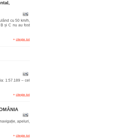
ntal,
rulând cu 50 km/h,
 B și C nu au fost
»
citeşte tot
a: 1:57.189 – cel
»
citeşte tot
ROMÂNIA
avigație, apeluri,
»
citeşte tot