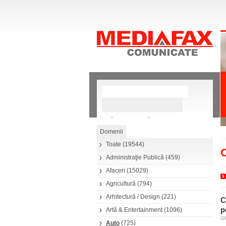
»
Căutare avansată
Toate
(19544)
C
Administraţie Publică
(459)
Afaceri
(15029)
Agricultură
(794)
Arhitectură / Design
(221)
C
p
Artă & Entertainment
(1096)
OR
Auto
(725)