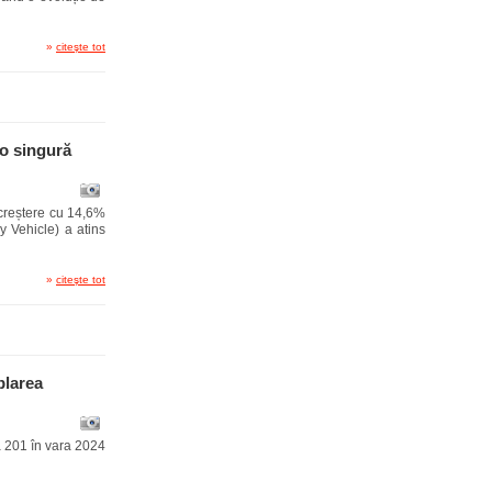
»
citeşte tot
-o singură
 creștere cu 14,6%
 Vehicle) a atins
»
citeşte tot
blarea
a 201 în vara 2024