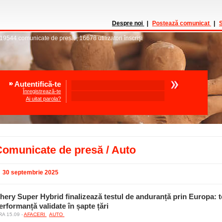
Despre noi
|
Postează comunicat
|
S
19544
comunicate de presă
,
16678
utilizatori înscrişi
Autentifică-te
Înregistrează-te
Ai uitat parola?
omunicate de presă / Auto
30 septembrie 2025
hery Super Hybrid finalizează testul de anduranță prin Europa: t
erformanță validate în șapte țări
A 15.09 -
AFACERI
AUTO