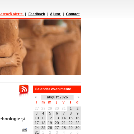
etează alerte
|
Feedback
|
Ajutor
|
Contact
Calendar evenimente
«
august 2026
»
l
m
m
j
v
s
d
27
28
29
30
31
1
2
3
4
5
6
7
8
9
ehnologie și
10
11
12
13
14
15
16
17
18
19
20
21
22
23
24
25
26
27
28
29
30
31
1
2
3
4
5
6