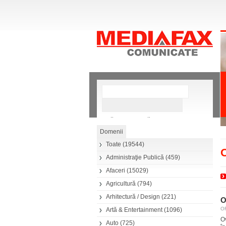
»
Căutare avansată
Toate
(19544)
Administraţie Publică
(459)
Afaceri
(15029)
Agricultură
(794)
Arhitectură / Design
(221)
O
OR
Artă & Entertainment
(1096)
O
Auto
(725)