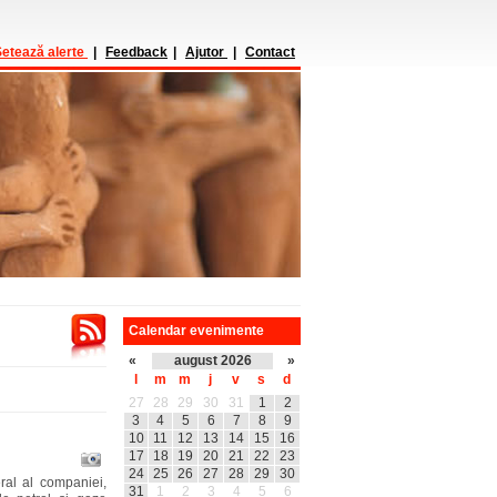
etează alerte
|
Feedback
|
Ajutor
|
Contact
Calendar evenimente
«
august 2026
»
l
m
m
j
v
s
d
27
28
29
30
31
1
2
3
4
5
6
7
8
9
10
11
12
13
14
15
16
17
18
19
20
21
22
23
24
25
26
27
28
29
30
ral al companiei,
31
1
2
3
4
5
6