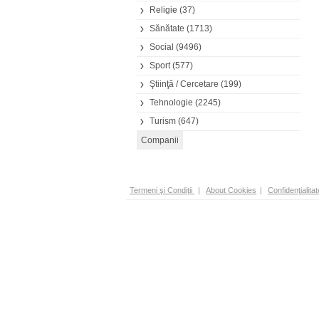
Religie
(37)
Sănătate
(1713)
Social
(9496)
Sport
(577)
Ştiinţă / Cercetare
(199)
Tehnologie
(2245)
Turism
(647)
Termeni şi Condiţii
|
About Cookies
|
Confidenţialitat