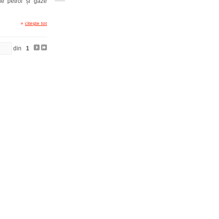
e petrol și gaze
»
citeşte tot
din
1