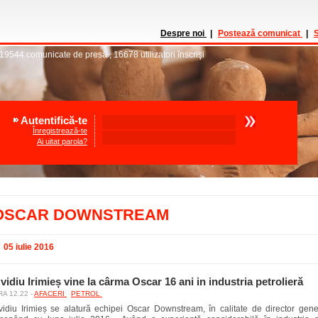
Despre noi
|
Postează comunicat
|
S
19544
comunicate de presă
,
16678
utilizatori înscrişi
Autentifică-te
Înregistrează-te
Ai uitat parola?
OSCAR DOWNSTREAM
05 iulie 2016
vidiu Irimieș vine la cârma Oscar 16 ani in industria petrolieră
A 12.22 -
AFACERI
PETROL
vidiu Irimieș se alatură echipei Oscar Downstream, în calitate de director gene