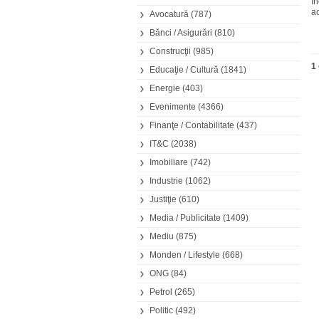
î
ac
Avocatură
(787)
Bănci / Asigurări
(810)
Construcţii
(985)
1
Educaţie / Cultură
(1841)
Energie
(403)
Evenimente
(4366)
Finanţe / Contabilitate
(437)
IT&C
(2038)
Imobiliare
(742)
Industrie
(1062)
Justiţie
(610)
Media / Publicitate
(1409)
Mediu
(875)
Monden / Lifestyle
(668)
ONG
(84)
Petrol
(265)
Politic
(492)