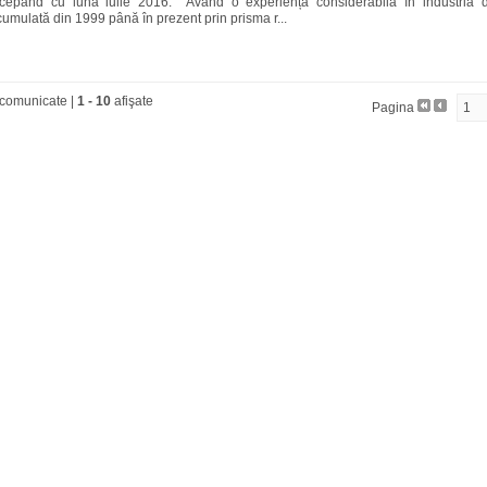
ncepând cu luna iulie 2016. Având o experiență considerabilă în industria d
umulată din 1999 până în prezent prin prisma r...
comunicate |
1
-
10
afişate
Pagina