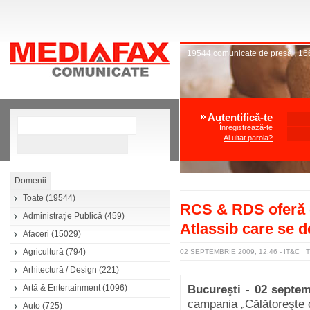
19544
comunicate de presă
,
16
Autentifică-te
Înregistrează-te
Ai uitat parola?
»
Căutare avansată
Toate
(19544)
RCS & RDS oferă ca
Administraţie Publică
(459)
Atlassib care se 
Afaceri
(15029)
Agricultură
(794)
02 SEPTEMBRIE 2009, 12.46
-
IT&C
Arhitectură / Design
(221)
Artă & Entertainment
(1096)
Bucureşti - 02 septe
campania „Călătoreşte c
Auto
(725)