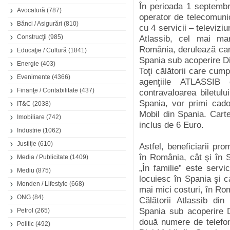
În perioada 1 septemb
Avocatură
(787)
operator de telecomuni
Bănci / Asigurări
(810)
cu 4 servicii – televiziu
Construcţii
(985)
Atlassib, cel mai mar
România, derulează cam
Educaţie / Cultură
(1841)
Spania sub acoperire Di
Energie
(403)
Toţi călătorii care cump
Evenimente
(4366)
agenţiile ATLASSIB 
Finanţe / Contabilitate
(437)
contravaloarea biletul
Spania, vor primi cado
IT&C
(2038)
Mobil din Spania. Cart
Imobiliare
(742)
inclus de 6 Euro.
Industrie
(1062)
Justiţie
(610)
Astfel, beneficiarii pro
în România, cât şi în S
Media / Publicitate
(1409)
„În familie” este servi
Mediu
(875)
locuiesc în Spania şi 
Monden / Lifestyle
(668)
mai mici costuri, în Ro
ONG
(84)
Călătorii Atlassib din
Spania sub acoperire D
Petrol
(265)
două numere de telefon
Politic
(492)