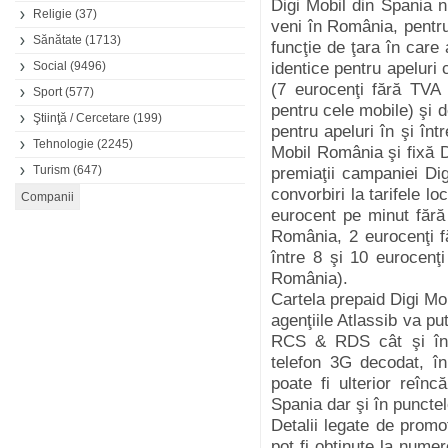
Digi Mobil din Spania 
Religie
(37)
veni în România, pentr
Sănătate
(1713)
funcţie de ţara în care 
Social
(9496)
identice pentru apeluri 
(7 eurocenţi fără TVA 
Sport
(577)
pentru cele mobile) şi d
Ştiinţă / Cercetare
(199)
pentru apeluri în şi înt
Tehnologie
(2245)
Mobil România şi fixă D
Turism
(647)
premiaţii campaniei Di
convorbiri la tarifele l
eurocent pe minut fără 
România, 2 eurocenţi f
între 8 şi 10 eurocenţ
România).
Cartela prepaid Digi M
agenţiile Atlassib va put
RCS & RDS cât şi în o
telefon 3G decodat, în
poate fi ulterior reînc
Spania dar şi în punct
Detalii legate de promo
pot fi obţinute la nume