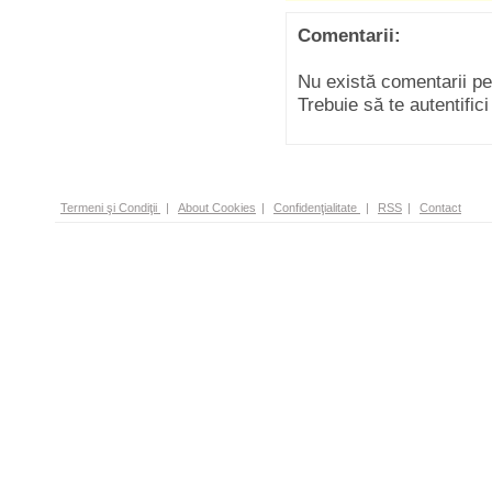
Comentarii:
Nu există comentarii p
Trebuie să te autentific
Termeni şi Condiţii
|
About Cookies
|
Confidenţialitate
|
RSS
|
Contact