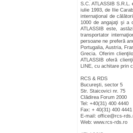
S.C. ATLASSIB S.R.L. est
iulie 1993, de Ilie Cara
internaţional de călăto
1000 de angajaţi şi a d
ATLASSIB este, astăzi
transportator internaţ
persoane ne preferă anu
Portugalia, Austria, Fra
Grecia. Oferim clienţil
ATLASSIB oferă clienţil
LINE, cu achitare prin c
RCS & RDS
Bucureşti, sector 5
Str. Staicovici nr. 75
Clădirea Forum 2000
Tel: +40(31) 400 4440
Fax: + 40(31) 400 4441
E-mail: office@rcs-rds.
Web: www.rcs-rds.ro