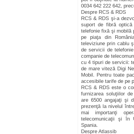
0034 642 222 642, prec
Despre RCS & RDS
RCS & RDS şi-a dezvolt
suport de fibră optică
telefonie fixă şi mobil
pe piaţa din România 
televiziune prin cablu ş
de servicii de telefo
companie de telecomuni
cu 4 tipuri de servicii: 
de mare viteză Digi Net,
Mobil. Pentru toate pa
accesibile tarife de pe p
RCS & RDS este o com
furnizarea soluţiilor d
are 6500 angajaţi şi
prezenţă la nivelul înt
mai importanţi oper
telecomunicaţii şi în
Spania.
Despre Atlassib