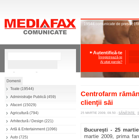
19544
comunicate de presă
,
16
Autentifică-te
Înregistrează-te
Ai uitat parola?
»
Căutare avansată
Toate
(19544)
Centrofarm rămâne
Administraţie Publică
(459)
clienţii săi
Afaceri
(15029)
Agricultură
(794)
25 MARTIE 2009, 09.50
-
SĂNĂTATE
Arhitectură / Design
(221)
Artă & Entertainment
(1096)
Bucureşti - 25 marti
martie 2009, prima far
Auto
(725)