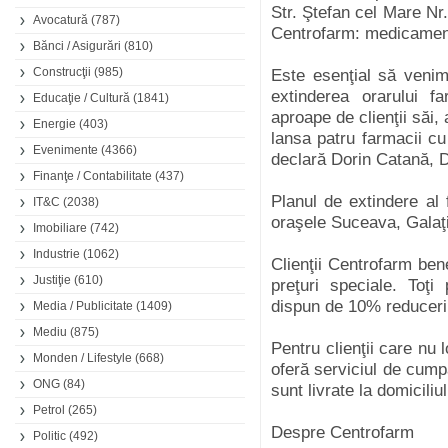
Str. Ştefan cel Mare Nr
Avocatură
(787)
Centrofarm: medicament
Bănci / Asigurări
(810)
Construcţii
(985)
Este esenţial să venim 
extinderea orarului f
Educaţie / Cultură
(1841)
aproape de clienţii săi
Energie
(403)
lansa patru farmacii cu 
Evenimente
(4366)
declară Dorin Catană, 
Finanţe / Contabilitate
(437)
Planul de extindere al 
IT&C
(2038)
oraşele Suceava, Galaţi
Imobiliare
(742)
Industrie
(1062)
Clienţii Centrofarm ben
Justiţie
(610)
preţuri speciale. Toţi
dispun de 10% reduceri
Media / Publicitate
(1409)
Mediu
(875)
Pentru clienţii care nu
Monden / Lifestyle
(668)
oferă serviciul de cump
ONG
(84)
sunt livrate la domiciliul
Petrol
(265)
Despre Centrofarm
Politic
(492)