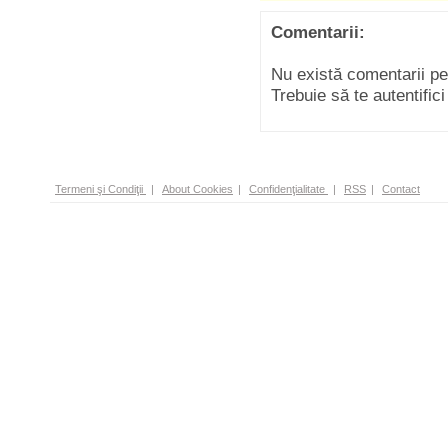
Comentarii:
Nu există comentarii p
Trebuie să te autentific
Termeni şi Condiţii
|
About Cookies
|
Confidenţialitate
|
RSS
|
Contact