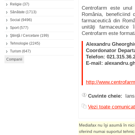
Religie
(37)
Centrofarm este unul 
Sănătate
(1713)
România, beneficiind 
Social
(9496)
farmaceutică din Româ
unităţi farmaceutice
Sport
(577)
Centrofarm este formată
Ştiinţă / Cercetare
(199)
Tehnologie
(2245)
Alexandru Gheorghi
Coordonator Depart
Turism
(647)
Telefon: 021.315.36.
E-mail: alexandru.
http://www.centrofarm
Cuvinte cheie:
lans
Vezi toate comunica
Mediafax nu îşi asumă în nici
oferind numai suportul tehnic