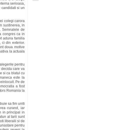
interna serioasa,
 candidati si un
rei colegi carora
m sustinerea, in
rii. Semnalele de
la congres ca in
ot aduna familia
 ci din exterior.
unt doua motive
ativa la actuala
alegerile pentru
a decida care va
e si ca blatul cu
 maneca este la
einlocuit. Pe de
emocratia a fost
ntors Romania la
buie sa fim uniti
prea curand, iar
 in principal in
tun al tarii sunt
i liberalii si de
bunastare pentru
 putem reveni la