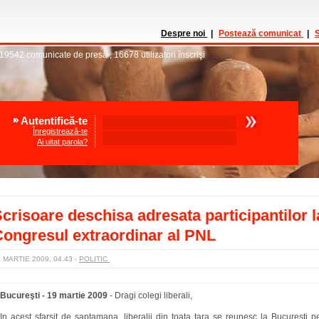
Despre noi
|
Postează comunicat
|
S
19542
comunicate de presă
,
16678
utilizatori înscrişi
Autentifică-te
Înregistrează-te
Ai uitat parola?
crisoare deschisa adresata participantilor l
ongresul extraordinar al PNL
 MARTIE 2009, 04.43
-
POLITIC
Bucureşti - 19 martie 2009
-
Dragi colegi liberali,
In acest sfarsit de saptamana, liberalii din toata tara se reunesc la Bucuresti p