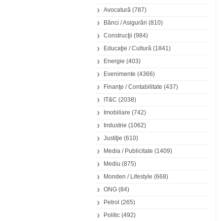
Avocatură
(787)
Bănci / Asigurări
(810)
Construcţii
(984)
Educaţie / Cultură
(1841)
Energie
(403)
Evenimente
(4366)
Finanţe / Contabilitate
(437)
IT&C
(2038)
Imobiliare
(742)
Industrie
(1062)
Justiţie
(610)
Media / Publicitate
(1409)
Mediu
(875)
Monden / Lifestyle
(668)
ONG
(84)
Petrol
(265)
Politic
(492)