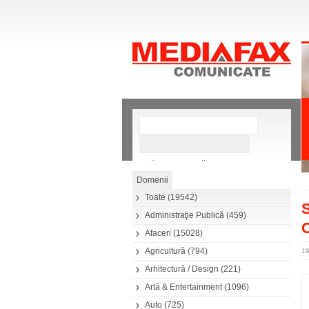
»
Căutare avansată
Toate
(19542)
S
Administraţie Publică
(459)
C
Afaceri
(15028)
Agricultură
(794)
19
Arhitectură / Design
(221)
Artă & Entertainment
(1096)
Auto
(725)