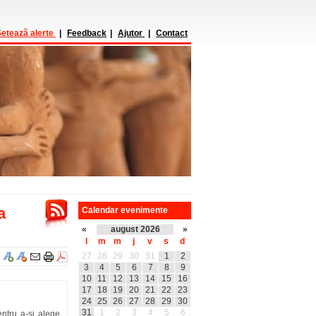
etează alerte
|
Feedback
|
Ajutor
|
Contact
a
Calendar evenimente
«
august 2026
»
l
m
m
j
v
s
d
27
28
29
30
31
1
2
3
4
5
6
7
8
9
10
11
12
13
14
15
16
17
18
19
20
21
22
23
24
25
26
27
28
29
30
31
1
2
3
4
5
6
entru a-si alege