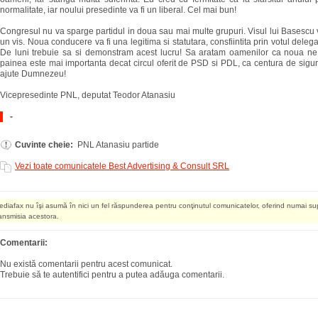
normalitate, iar noului presedinte va fi un liberal. Cel mai bun!
Congresul nu va sparge partidul in doua sau mai multe grupuri. Visul lui Basesc
un vis. Noua conducere va fi una legitima si statutara, consfiintita prin votul delega
De luni trebuie sa si demonstram acest lucru! Sa aratam oamenilor ca noua ne
painea este mai importanta decat circul oferit de PSD si PDL, ca centura de sigu
ajute Dumnezeu!
Vicepresedinte PNL, deputat Teodor Atanasiu
-
Cuvinte cheie:
PNL Atanasiu partide
Vezi toate comunicatele Best Advertising & Consult SRL
ediafax nu îşi asumă în nici un fel răspunderea pentru conţinutul comunicatelor, oferind numai su
ransmisia acestora.
Comentarii:
Nu există comentarii pentru acest comunicat.
Trebuie să te autentifici pentru a putea adăuga comentarii.