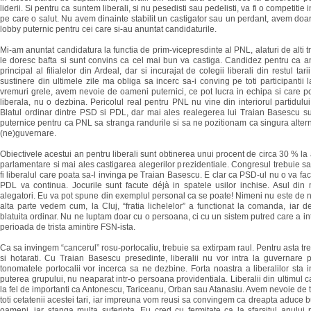
liderii. Si pentru ca suntem liberali, si nu pesedisti sau pedelisti, va fi o competitie 
pe care o salut. Nu avem dinainte stabilit un castigator sau un perdant, avem doar
lobby puternic pentru cei care si-au anuntat candidaturile.
Mi-am anuntat candidatura la functia de prim-vicepresdinte al PNL, alaturi de alti t
le doresc bafta si sunt convins ca cel mai bun va castiga. Candidez pentru ca a
principal al filialelor din Ardeal, dar si incurajat de colegii liberali din restul ta
sustinere din ultimele zile ma obliga sa incerc sa-i conving pe toti participantii 
vremuri grele, avem nevoie de oameni puternici, ce pot lucra in echipa si care p
liberala, nu o dezbina. Pericolul real pentru PNL nu vine din interiorul partidului,
Blatul ordinar dintre PSD si PDL, dar mai ales realegerea lui Traian Basescu s
puternice pentru ca PNL sa stranga randurile si sa ne pozitionam ca singura altern
(ne)guvernare.
Obiectivele acestui an pentru liberali sunt obtinerea unui procent de circa 30 % la 
parlamentare si mai ales castigarea alegerilor prezidentiale. Congresul trebuie s
fi liberalul care poata sa-l invinga pe Traian Basescu. E clar ca PSD-ul nu o va fac
PDL va continua. Jocurile sunt facute déjà in spatele usilor inchise. Asul din
alegatori. Eu va pot spune din exemplul personal ca se poate! Nimeni nu este de n
alta parte vedem cum, la Cluj, “fratia lichelelor” a functionat la comanda, iar d
blatuita ordinar. Nu ne luptam doar cu o persoana, ci cu un sistem putred care a i
perioada de trista amintire FSN-ista.
Ca sa invingem “cancerul” rosu-portocaliu, trebuie sa extirpam raul. Pentru asta tre
si hotarati. Cu Traian Basescu presedinte, liberalii nu vor intra la guvernare 
tonomatele portocalii vor incerca sa ne dezbine. Forta noastra a liberalilor sta in
puterea grupului, nu neaparat intr-o persoana providentiala. Liberalii din ultimul ca
la fel de importanti ca Antonescu, Tariceanu, Orban sau Atanasiu. Avem nevoie de tot
toti cetatenii acestei tari, iar impreuna vom reusi sa convingem ca dreapta aduce 
oameni, iar stanga multa suferinta. Eu cred cu fermitate ca la sfarsitul anului