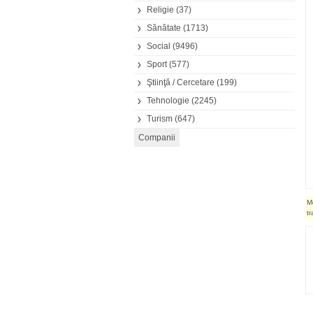
Religie
(37)
Sănătate
(1713)
Social
(9496)
Sport
(577)
Ştiinţă / Cercetare
(199)
Tehnologie
(2245)
Turism
(647)
M
t