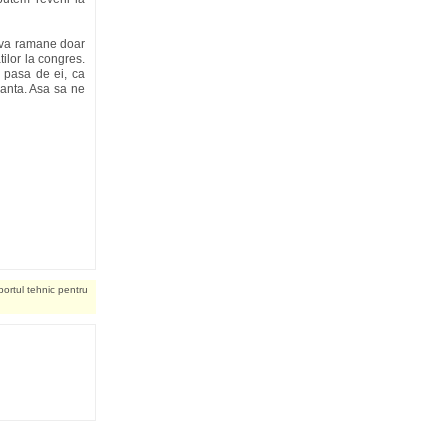
u va ramane doar
tilor la congres.
 pasa de ei, ca
ranta. Asa sa ne
portul tehnic pentru