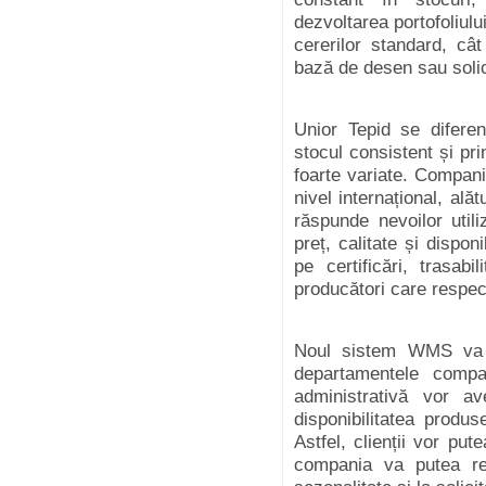
dezvoltarea portofoliulu
cererilor standard, câ
bază de desen sau solic
Unior Tepid se diferen
stocul consistent și pr
foarte variate. Compani
nivel internațional, ală
răspunde nevoilor utili
preț, calitate și dispo
pe certificări, trasab
producători care respect
Noul sistem WMS va c
departamentele compani
administrativă vor a
disponibilitatea produs
Astfel, clienții vor put
compania va putea reac