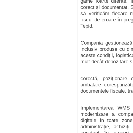
game foarte diferite, 
corect și documentat. 
să verificăm fiecare 
riscul de eroare în pre
Tepid.
Compania gestionează 
inclusiv produse cu dime
aceste condiții, logist
mult decât depozitare ș
corectă, poziționare 
ambalare corespunzăto
documentele fiscale, tra
Implementarea WMS 
modernizare a compani
digitale în toate zonel
administrație, achiziți
constant în stocuri,