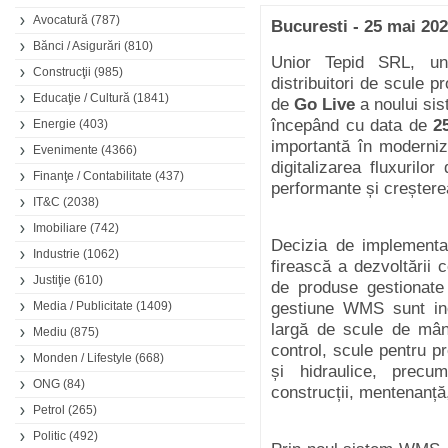
Avocatură
(787)
Bucuresti - 25 mai 20
Bănci / Asigurări
(810)
Unior Tepid SRL, unu
Construcţii
(985)
distribuitori de scule 
Educaţie / Cultură
(1841)
de
Go Live
a noului s
începând cu data de
2
Energie
(403)
importantă în moderniza
Evenimente
(4366)
digitalizarea fluxuril
Finanţe / Contabilitate
(437)
performante și creșterea 
IT&C
(2038)
Imobiliare
(742)
Decizia de implement
Industrie
(1062)
firească a dezvoltării
Justiţie
(610)
de produse gestionate 
Media / Publicitate
(1409)
gestiune WMS sunt i
largă de scule de mân
Mediu
(875)
control, scule pentru p
Monden / Lifestyle
(668)
și hidraulice, precu
ONG
(84)
construcții, mentenanță, 
Petrol
(265)
Politic
(492)