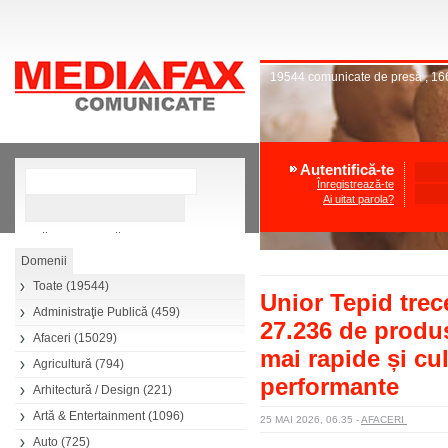
19544
comunicate de presă
,
16
Autentifică-te
Înregistrează-te
Ai uitat parola?
»
Căutare avansată
Toate
(19544)
Unior Tepid trec
Administraţie Publică
(459)
27.236 de produse
Afaceri
(15029)
mai rapide și cu
Agricultură
(794)
performante
Arhitectură / Design
(221)
Artă & Entertainment
(1096)
25 MAI 2026, 06.35
-
AFACERI
Auto
(725)