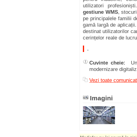
utilizatori profesioni
gestiune WMS
, stocur
pe principalele familii 
gamă largă de aplicații
destinat utilizatorilor 
cerințelor reale de lucru
.
Cuvinte cheie:
Un
modernizare digitali
Vezi toate comunic
Imagini