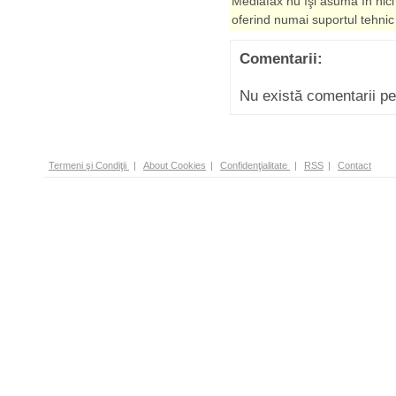
Mediafax nu îşi asumă în nici
oferind numai suportul tehnic
Comentarii:
Nu există comentarii p
Termeni şi Condiţii
|
About Cookies
|
Confidenţialitate
|
RSS
|
Contact