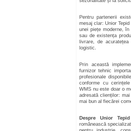
sezonalitate și la solicit
Pentru partenerii exis
mesaj clar: Unior Tepid 
unei piețe moderne, în
sau de existența produ
livrare, de acuratețea 
logistic.
Prin această implemen
furnizor tehnic import
profesionale disponibile
conforme cu cerințele
WMS nu este doar o mod
adresată clienților: ma
mai bun al fiecărei com
Despre Unior Tep
românească specializată
pentru industrie, cons