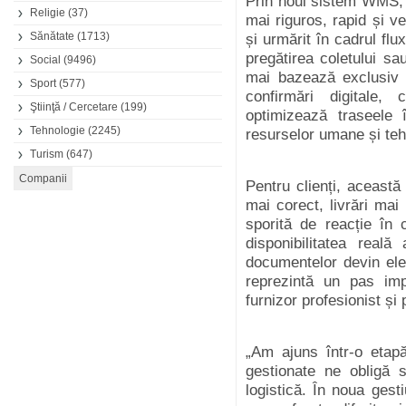
Prin noul sistem WMS, 
Religie
(37)
mai riguros, rapid și ve
Sănătate
(1713)
și urmărit în cadrul flu
pregătirea coletului sa
Social
(9496)
mai bazează exclusiv 
Sport
(577)
confirmări digitale,
Ştiinţă / Cercetare
(199)
optimizează traseele 
Tehnologie
(2245)
resurselor umane și teh
Turism
(647)
Pentru clienți, aceast
mai corect, livrări mai
sporită de reacție în c
disponibilitatea reală
documentelor devin ele
reprezintă un pas imp
furnizor profesionist și p
„Am ajuns într-o etap
gestionate ne obligă 
logistică. În noua ges