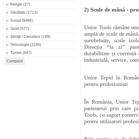
Religie
(37)
2) Scule de mână - pr
Sănătate
(1713)
Social
(9496)
Unior Tools rămâne unul
Sport
(577)
amplă de scule de mână și
Ştiinţă / Cercetare
(199)
șurubelnițe, scule izol
Tehnologie
(2245)
Direcția “la zi” pun
durabilitate și coerenț
Turism
(647)
industrială, service, cons
Unior Tepid în Români
pentru profesioniști
În România, Unior Tepi
partenerul prin care p
Tools, cu suport comercia
pentru utilizatori profesi