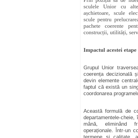
Prin poziția sa de lid
sculele Unior cu alt
așchietoare, scule elec
scule pentru prelucrar
pachete coerente pent
construcții, utilități, se
Impactul acestei etape 
Grupul Unior traverse
coerența decizională ș
devin elemente central
faptul că există un sin
coordonarea programelor
Această formulă de con
departamentele-cheie, î
mână, eliminând fr
operaționale. Într-un c
termene și calitate, 