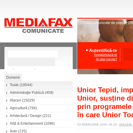
19544
comunicate de presă
,
16
Autentifică-te
Înregistrează-te
Ai uitat parola?
»
Căutare avansată
Toate
(19544)
Unior Tepid, imp
Administraţie Publică
(459)
Unior, susține di
Afaceri
(15029)
prin programele
Agricultură
(794)
în care Unior Too
Arhitectură / Design
(221)
Artă & Entertainment
(1096)
03 FEBRUARIE 2026, 05.18
-
AFACERI
Auto
(725)