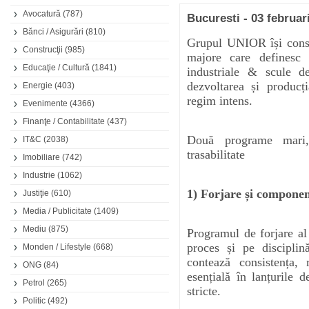
Avocatură
(787)
Bucuresti - 03 februar
Bănci / Asigurări
(810)
Grupul UNIOR își conso
Construcţii
(985)
majore care definesc 
Educaţie / Cultură
(1841)
industriale & scule 
dezvoltarea și producți
Energie
(403)
regim intens.
Evenimente
(4366)
Finanţe / Contabilitate
(437)
Două programe mari, a
IT&C
(2038)
trasabilitate
Imobiliare
(742)
Industrie
(1062)
1) Forjare și componen
Justiţie
(610)
Media / Publicitate
(1409)
Mediu
(875)
Programul de forjare a
proces și pe disciplină
Monden / Lifestyle
(668)
contează consistența, 
ONG
(84)
esențială în lanțurile 
Petrol
(265)
stricte.
Politic
(492)