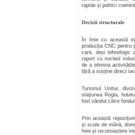
rapide și politici coeren
Decizii structurale
În linie cu această s
producția CNC pentru p
care, deși tehnologic 
raport cu nucleul indust
de a elimina activităț
fără a susține direct lan
Turismul Unitur, diviz
stațiunea Rogla, hotel
fost vândut către fondul
Prin această repozițion
și scule de mână, domen
how și recunoaștere int