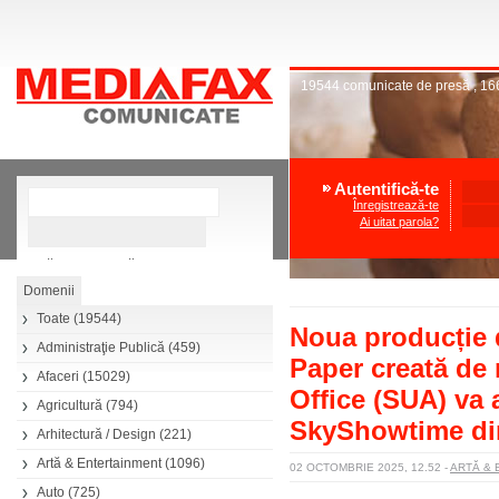
19544
comunicate de presă
,
16
Autentifică-te
Înregistrează-te
Ai uitat parola?
»
Căutare avansată
Toate
(19544)
Noua producție 
Administraţie Publică
(459)
Paper creată de 
Afaceri
(15029)
Office (SUA) va 
Agricultură
(794)
SkyShowtime di
Arhitectură / Design
(221)
Artă & Entertainment
(1096)
02 OCTOMBRIE 2025, 12.52
-
ARTĂ &
Auto
(725)