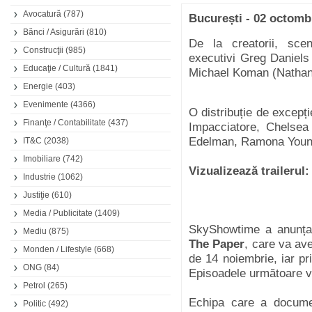
Avocatură
(787)
București - 02 octomb
Bănci / Asigurări
(810)
De la creatorii, scena
Construcţii
(985)
executivi Greg Daniels
Educaţie / Cultură
(1841)
Michael Koman (Nathan
Energie
(403)
Evenimente
(4366)
O distribuție de excepț
Finanţe / Contabilitate
(437)
Impacciatore, Chelsea
Edelman, Ramona Youn
IT&C
(2038)
Imobiliare
(742)
Vizualizează trailerul:
Industrie
(1062)
Justiţie
(610)
Media / Publicitate
(1409)
SkyShowtime a anunțat
Mediu
(875)
The Paper
, care va ave
Monden / Lifestyle
(668)
de 14 noiembrie, iar pri
ONG
(84)
Episoadele următoare vo
Petrol
(265)
Echipa care a documen
Politic
(492)