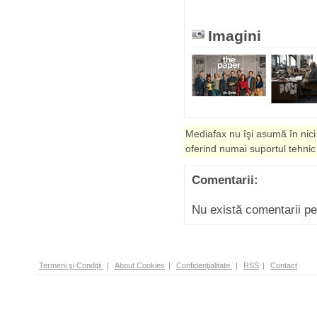
Imagini
Mediafax nu îşi asumă în nici
oferind numai suportul tehnic
Comentarii:
Nu există comentarii p
Termeni şi Condiţii
|
About Cookies
|
Confidenţialitate
|
RSS
|
Contact