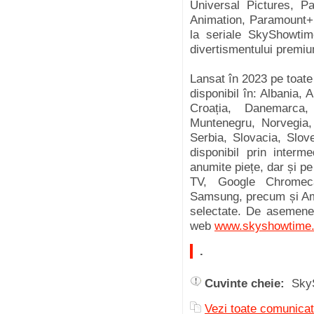
Universal Pictures, 
Animation, Paramount
la seriale SkyShowti
divertismentului premi
Lansat în 2023 pe toate
disponibil în: Albania,
Croația, Danemarca
Muntenegru, Norvegia,
Serbia, Slovacia, Slov
disponibil prin interme
anumite piețe, dar și p
TV, Google Chromecas
Samsung, precum și Am
selectate. De asemenea,
web
www.skyshowtime
.
Cuvinte cheie:
Sky
Vezi toate comuni