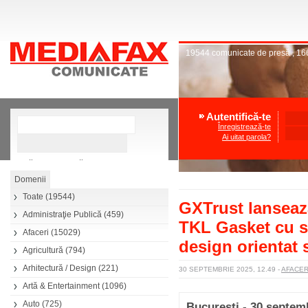
19544
comunicate de presă
,
16
Autentifică-te
Înregistrează-te
Ai uitat parola?
»
Căutare avansată
Toate
(19544)
GXTrust lanseaz
Administraţie Publică
(459)
TKL Gasket cu s
Afaceri
(15029)
design orientat 
Agricultură
(794)
Arhitectură / Design
(221)
30 SEPTEMBRIE 2025, 12.49
-
AFACE
Artă & Entertainment
(1096)
Auto
(725)
București - 30 septem