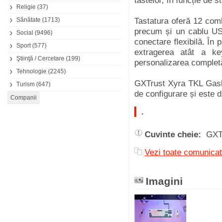
tastelor, în funcție de st
Religie
(37)
Sănătate
(1713)
Tastatura oferă 12 comb
precum și un cablu USB
Social
(9496)
conectare flexibilă. În 
Sport
(577)
extragerea atât a keyc
Ştiinţă / Cercetare
(199)
personalizarea complet
Tehnologie
(2245)
GXTrust Xyra TKL Gaske
Turism
(647)
de configurare și este d
.
Cuvinte cheie:
GXT
Vezi toate comunicat
Imagini