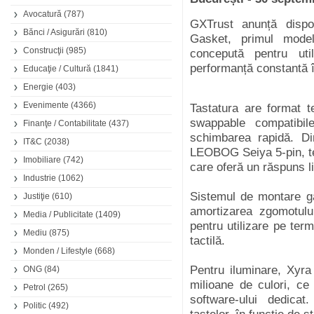
Avocatură
(787)
GXTrust anunță dispon
Bănci / Asigurări
(810)
Gasket, primul mode
Construcţii
(985)
concepută pentru util
performanță constantă î
Educaţie / Cultură
(1841)
Energie
(403)
Evenimente
(4366)
Tastatura are format t
swappable compatibil
Finanţe / Contabilitate
(437)
schimbarea rapidă. Di
IT&C
(2038)
LEOBOG Seiya 5-pin, te
Imobiliare
(742)
care oferă un răspuns li
Industrie
(1062)
Sistemul de montare g
Justiţie
(610)
amortizarea zgomotului
Media / Publicitate
(1409)
pentru utilizare pe ter
Mediu
(875)
tactilă.
Monden / Lifestyle
(668)
Pentru iluminare, Xyr
ONG
(84)
milioane de culori, ce 
Petrol
(265)
software-ului dedicat
Politic
(492)