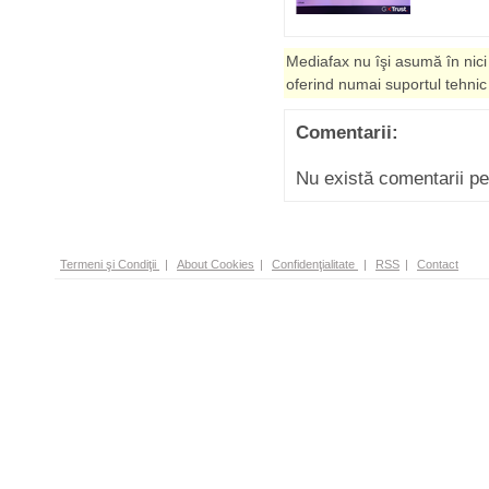
Mediafax nu îşi asumă în nici
oferind numai suportul tehnic
Comentarii:
Nu există comentarii p
Termeni şi Condiţii
|
About Cookies
|
Confidenţialitate
|
RSS
|
Contact