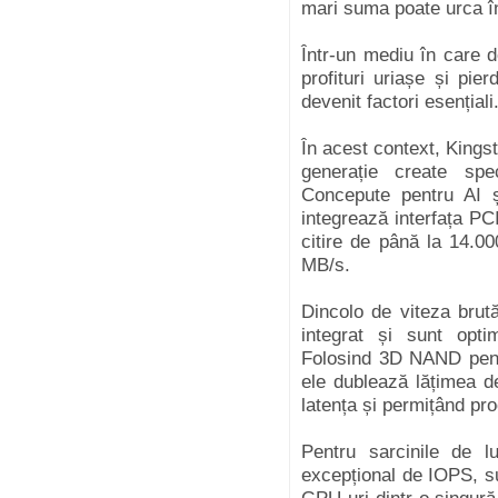
mari suma poate urca înt
Într-un mediu în care d
profituri uriașe și pier
devenit factori esențiali
În acest context, Kings
generație create spe
Concepute pentru AI ș
integrează interfața PC
citire de până la 14.0
MB/s.
Dincolo de viteza brut
integrat și sunt opti
Folosind 3D NAND pent
ele dublează lățimea d
latența și permițând pr
Pentru sarcinile de l
excepțional de IOPS, su