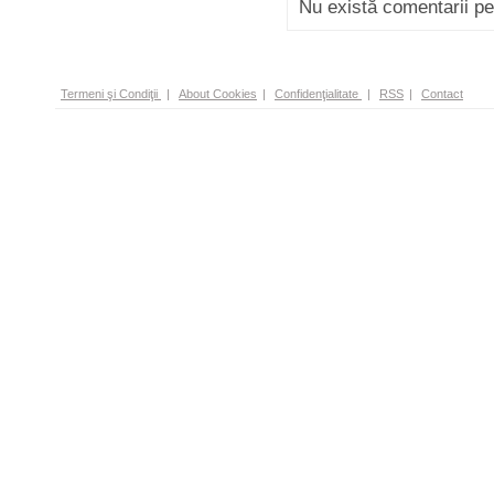
Nu există comentarii p
Termeni şi Condiţii
|
About Cookies
|
Confidenţialitate
|
RSS
|
Contact