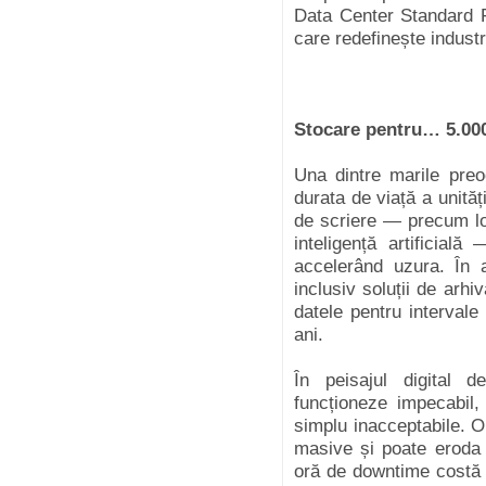
Data Center Standard 
care redefinește industria
Stocare pentru… 5.000
Una dintre marile preoc
durata de viață a unităț
de scriere — precum lo
inteligență artificia
accelerând uzura. În a
inclusiv soluții de arh
datele pentru interval
ani.
În peisajul digital 
funcționeze impecabil,
simplu inacceptabile. O
masive și poate eroda 
oră de downtime costă p