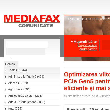
19544
comunicate de presă
,
16
Autentifică-te
Înregistrează-te
Ai uitat parola?
»
Căutare avansată
Toate
(19544)
Optimizarea viit
Administraţie Publică
(459)
PCIe Gen5 pentr
Afaceri
(15029)
eficiente și mai
Agricultură
(794)
Arhitectură / Design
(221)
29 SEPTEMBRIE 2025, 02.01
-
AFACE
Artă & Entertainment
(1096)
Auto
(725)
București - 29 septem