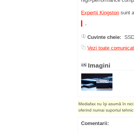
high-performance comp
Experții Kingston
sunt ai
.
Cuvinte cheie:
SSD
Vezi toate comunicat
Imagini
Mediafax nu îşi asumă în nici
oferind numai suportul tehnic
Comentarii: