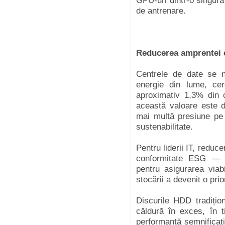
GPU-uri dintr-o singură
de antrenare.
Reducerea amprentei e
Centrele de date se n
energie din lume, c
aproximativ 1,3% din c
această valoare este d
mai multă presiune pe i
sustenabilitate.
Pentru liderii IT, redu
conformitate ESG — e
pentru asigurarea viab
stocării a devenit o prio
Discurile HDD tradiți
căldură în exces, în
performanță semnifica