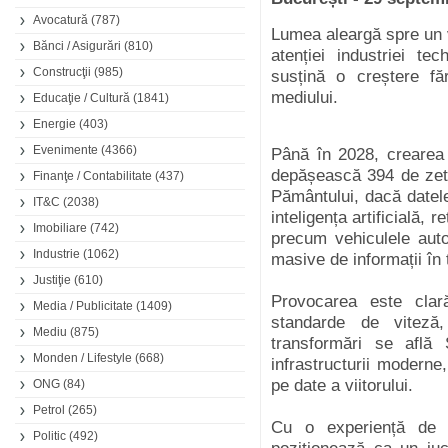
Avocatură
(787)
Lumea aleargă spre un vi
Bănci / Asigurări
(810)
atenției industriei te
Construcţii
(985)
susțină o creștere fă
mediului.
Educaţie / Cultură
(1841)
Energie
(403)
Evenimente
(4366)
Până în 2028, crearea
depășească 394 de zett
Finanţe / Contabilitate
(437)
Pământului, dacă datele
IT&C
(2038)
inteligența artificială, 
Imobiliare
(742)
precum vehiculele auto
Industrie
(1062)
masive de informații în 
Justiţie
(610)
Provocarea este clară
Media / Publicitate
(1409)
standarde de viteză, 
Mediu
(875)
transformări se află
Monden / Lifestyle
(668)
infrastructurii moderne
pe date a viitorului.
ONG
(84)
Petrol
(265)
Cu o experiență de p
Politic
(492)