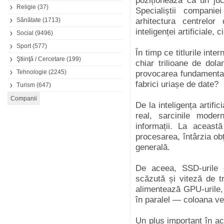
poziționează ca un jucă
Religie
(37)
Specialiștii compani
Sănătate
(1713)
arhitectura centrelo
inteligenței artificiale,
Social
(9496)
Sport
(577)
În timp ce titlurile inte
Ştiinţă / Cercetare
(199)
chiar trilioane de dolar
Tehnologie
(2245)
provocarea fundamental
fabrici uriașe de date?
Turism
(647)
De la inteligența artifi
real, sarcinile moder
informații. La aceast
procesarea, întârzia obț
generală.
De aceea, SSD-urile 
scăzută și viteză de t
alimentează GPU-urile,
în paralel — coloana vert
Un plus important în ac