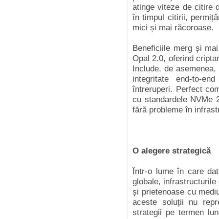
atinge viteze de citir
în timpul citirii, perm
mici și mai răcoroase.
Beneficiile merg și m
Opal 2.0, oferind cripta
Include, de asemenea, f
integritate end-to-en
întreruperi. Perfect c
cu standardele NVMe 2
fără probleme în infrast
O alegere strategică
Într-o lume în care da
globale, infrastructurile 
și prietenoase cu mediu
aceste soluții nu repr
strategii pe termen lun