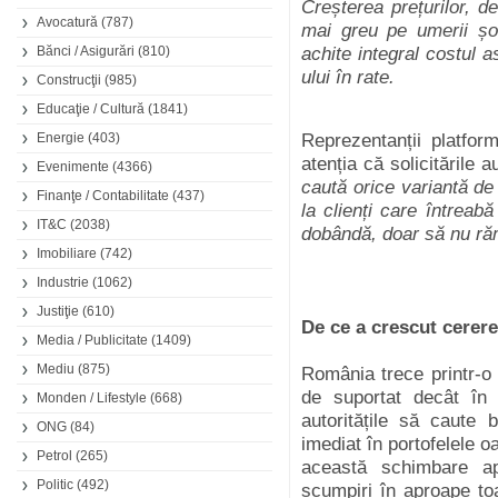
Creșterea prețurilor, de
Avocatură
(787)
mai greu pe umerii șo
Bănci / Asigurări
(810)
achite integral costul a
ului în rate.
Construcţii
(985)
Educaţie / Cultură
(1841)
Energie
(403)
Reprezentanții platfor
atenția că solicitările 
Evenimente
(4366)
caută orice variantă de
Finanţe / Contabilitate
(437)
la clienți care întreabă
IT&C
(2038)
dobândă, doar să nu ră
Imobiliare
(742)
Industrie
(1062)
Justiţie
(610)
De ce a crescut cerer
Media / Publicitate
(1409)
Mediu
(875)
România trece printr-o 
de suportat decât în a
Monden / Lifestyle
(668)
autoritățile să caute b
ONG
(84)
imediat în portofelele 
Petrol
(265)
această schimbare ap
Politic
(492)
scumpiri în aproape toa