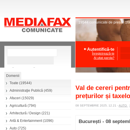
19544
comunicate de presă
,
16
Autentifică-te
Înregistrează-te
Ai uitat parola?
»
Căutare avansată
Toate
(19544)
Val de cereri pent
Administraţie Publică
(459)
prețurilor și taxel
Afaceri
(15029)
Agricultură
(794)
08 SEPTEMBRIE 2025, 12.21
-
AUTO
Arhitectură / Design
(221)
Artă & Entertainment
(1096)
București - 08 septem
Auto
(725)