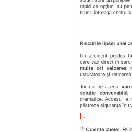
soluții sunt disponibil
rapid ce opțiuni au pen
brusc întreaga cheltuial
Riscurile lipsei unei 
Un accident produs fă
care cad direct în sarci
multe ori valoarea m
usturătoare și reținerea 
Tocmai de aceea,
vari
soluție convenabilă
ș
dramatice. Accesul la m
păstreze siguranța în tra
.
Cuvinte cheie:
RCA