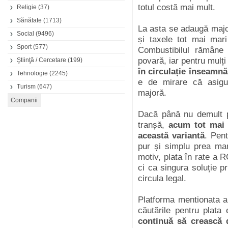
totul costă mai mult.
Religie
(37)
Sănătate
(1713)
La asta se adaugă majora
Social
(9496)
și taxele tot mai mar
Sport
(577)
Combustibilul rămâne 
povară, iar pentru mulț
Ştiinţă / Cercetare
(199)
în circulație înseamnă
Tehnologie
(2245)
e de mirare că asigu
Turism
(647)
majoră.
Dacă până nu demult pla
tranșă,
acum tot mai 
această variantă
. Pen
pur și simplu prea mar
motiv, plata în rate a 
ci ca singura soluție p
circula legal.
Platforma mentionata 
căutările pentru plata 
continuă să crească d