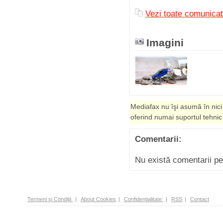
Vezi toate comuni
Imagini
Mediafax nu îşi asumă în nici
oferind numai suportul tehnic
Comentarii:
Nu există comentarii p
Termeni şi Condiţii
|
About Cookies
|
Confidenţialitate
|
RSS
|
Contact