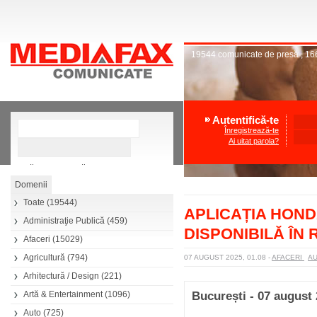
19544
comunicate de presă
,
16
Autentifică-te
Înregistrează-te
Ai uitat parola?
»
Căutare avansată
Toate
(19544)
APLICAȚIA HON
Administraţie Publică
(459)
DISPONIBILĂ ÎN
Afaceri
(15029)
Agricultură
(794)
07 AUGUST 2025, 01.08
-
AFACERI
A
Arhitectură / Design
(221)
Artă & Entertainment
(1096)
București - 07 august
Auto
(725)