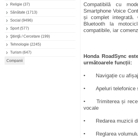
Compatibilă cu mod
Religie
(37)
Smartphone Voice Contro
Sănătate
(1713)
și complet integrată.
Social
(9496)
Bluetooth la motocic
Sport
(577)
compatibile, iar comenz
Ştiinţă / Cercetare
(199)
Tehnologie
(2245)
Turism
(647)
Honda RoadSync este 
următoarele funcții:
•
Navigație cu afișa
•
Apeluri telefonice
•
Trimiterea și rec
vocale
•
Redarea muzicii din
•
Reglarea volumulu