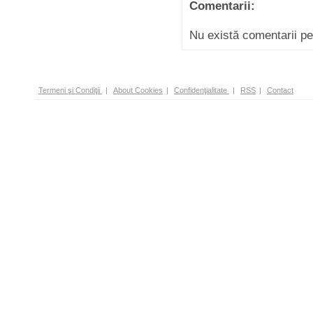
Comentarii:
Nu există comentarii p
Termeni şi Condiţii
|
About Cookies
|
Confidenţialitate
|
RSS
|
Contact