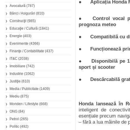
●
Aplicația Honda 
Avocatură
(787)
Bănci / Asigurări
(810)
●
Control vocal p
Construcţii
(985)
prognoza meteo
Educaţie / Cultură
(1841)
Energie
(403)
●
Compatibilă cu d
Evenimente
(4366)
●
Funcționează pri
Finanţe / Contabilitate
(437)
IT&C
(2038)
●
Disponibilă pe 
Imobiliare
(742)
sport și scooter
Industrie
(1062)
●
Descărcabilă gra
Justiţie
(610)
Media / Publicitate
(1409)
Mediu
(875)
Honda lansează în R
Monden / Lifestyle
(668)
inteligent de conectivi
ONG
(84)
esențiale precum navig
Petrol
(265)
– fără a lua mâinile de 
Politic
(492)