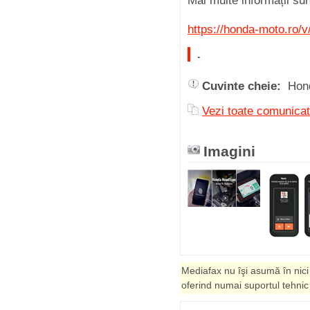
Mai multe informații sun
https://honda-moto.ro/
.
Cuvinte cheie:
Hon
Vezi toate comuni
Imagini
Mediafax nu îşi asumă în nici
oferind numai suportul tehnic