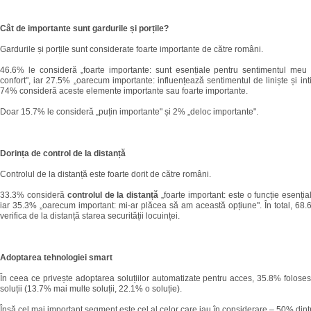
Cât de importante sunt gardurile și porțile?
Gardurile și porțile sunt considerate foarte importante de către români.
46.6% le consideră „foarte importante: sunt esențiale pentru sentimentul meu 
confort", iar 27.5% „oarecum importante: influențează sentimentul de liniște și intim
74% consideră aceste elemente importante sau foarte importante.
Doar 15.7% le consideră „puțin importante" și 2% „deloc importante".
Dorința de control de la distanță
Controlul de la distanță este foarte dorit de către români.
33.3% consideră
controlul de la distanță
„foarte important: este o funcție esenția
iar 35.3% „oarecum important: mi-ar plăcea să am această opțiune". În total, 68
verifica de la distanță starea securității locuinței.
Adoptarea tehnologiei smart
În ceea ce privește adoptarea soluțiilor automatizate pentru acces, 35.8% foloses
soluții (13.7% mai multe soluții, 22.1% o soluție).
Însă cel mai important segment este cel al celor care iau în considerare – 50% din