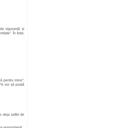
de siguranță și
itate". În total,
lă pentru mine",
.6% vor să poată
c deja astfel de
tre respondenți.