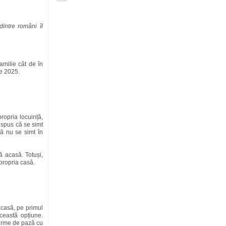
dintre români îl
milie cât de în
ie 2025.
ropria locuință,
 spus că se simt
ă nu se simt în
ă acasă. Totuși,
propria casă.
acasă, pe primul
ceastă opțiune.
firme de pază cu