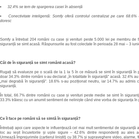
•
32.4% se tem de spargerea casei în absență
•
Conectivitate inteligentă: Somfy oferă controlul centralizat pe care 68.6% 
doresc
Somfy a întrebat 204 români cu case și venituri peste 5.000 lei pe membru de fa
siguranță se simt acasă. Răspunsurile au fost colectate în perioada 28 mai – 3 iun
Cât de în siguranță se simt românii acasă?
Rugați să evalueze pe o scală de la 1 la 5 în ce măsură se simt în siguranță în p
doar 34.3% dintre români s-au declarat „în totalitate în siguranță" acasă. 32.4% au
„mai degrabă în siguranță". 18.6% s-au poziționat neutru, iar 14.7% au admis c
siguranță.
În total, 66.7% dintre românii cu case și venituri peste medie se simt în siguranț
33.3% trăiesc cu un anumit sentiment de neliniște când vine vorba de siguranța în 
Ce îi face pe români să se simtă în siguranță?
Întrebați apoi care aspecte le influențează cel mai mult sentimentul de siguranță 
loc au ieșit încuietorile și ușile sigure – 42.6% dintre respondenți au ales a
Urmează împrejurimile (cartierul liniștit) cu 38.7% și supraveghere video, alarme, 