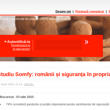
Despre noi
|
Postează comunicat
|
S
19543
comunicate de presă
,
16678
utilizatori înscrişi
Autentifică-te
Înregistrează-te
Ai uitat parola?
tudiu Somfy: românii și siguranța în propri
 IULIE 2025, 01.14
-
SOCIAL
București - 03 iulie 2025
-
•
74% consideră gardurile și porțile importante pentru sentimentul de siguranță ș