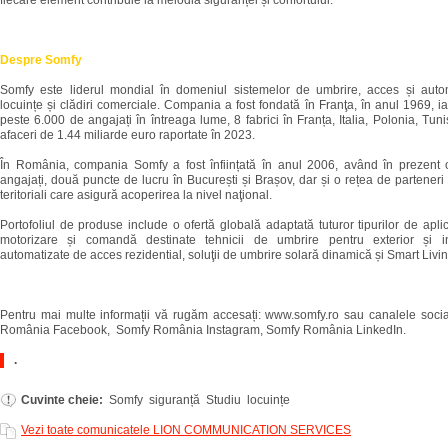
fiecare element contribuie la melodia siguranței și confortului.
Despre Somfy
Somfy este liderul mondial în domeniul sistemelor de umbrire, acces și auto
locuințe și clădiri comerciale. Compania a fost fondată în Franţa, în anul 1969, ia
peste 6.000 de angajați în întreaga lume, 8 fabrici în Franța, Italia, Polonia, Tuni
afaceri de 1.44 miliarde euro raportate în 2023.
În România, compania Somfy a fost înființată în anul 2006, având în prezent
angajați, două puncte de lucru în București și Brașov, dar și o rețea de parteneri 
teritoriali care asigură acoperirea la nivel naţional.
Portofoliul de produse include o ofertă globală adaptată tuturor tipurilor de aplic
motorizare și comandă destinate tehnicii de umbrire pentru exterior și in
automatizate de acces rezidential, soluţii de umbrire solară dinamică și Smart Livin
Pentru mai multe informații vă rugăm accesați: www.somfy.ro sau canalele soci
România Facebook, Somfy România Instagram, Somfy România LinkedIn.
.
Cuvinte cheie:
Somfy siguranță Studiu locuințe
Vezi toate comunicatele LION COMMUNICATION SERVICES