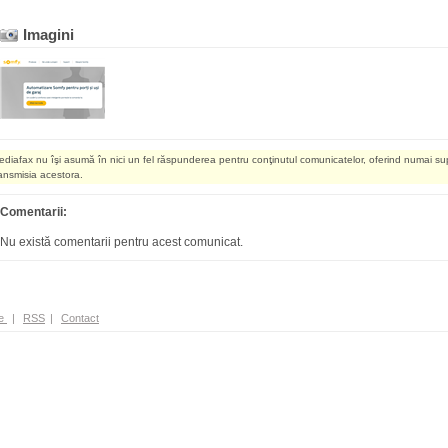
Imagini
ediafax nu îşi asumă în nici un fel răspunderea pentru conţinutul comunicatelor, oferind numai su
ransmisia acestora.
Comentarii:
Nu există comentarii pentru acest comunicat.
e
|
RSS
|
Contact