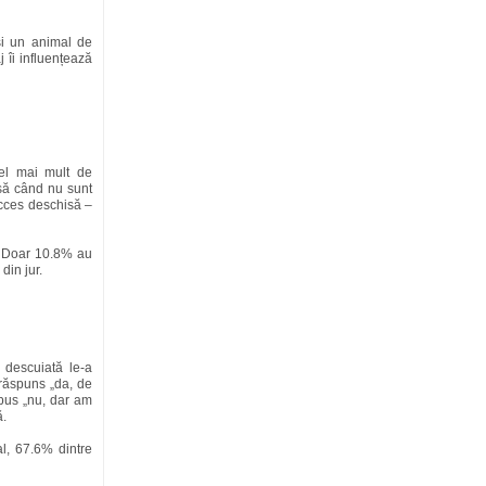
și un animal de
îi influențează
cel mai mult de
asă când nu sunt
cces deschisă –
. Doar 10.8% au
din jur.
 descuiată le-a
 răspuns „da, de
spus „nu, dar am
ă.
al, 67.6% dintre