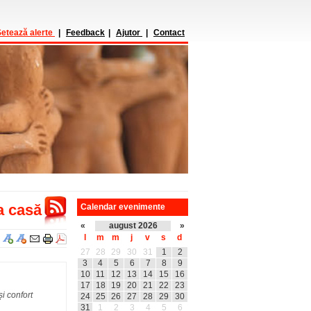
etează alerte
|
Feedback
|
Ajutor
|
Contact
a casă
Calendar evenimente
«
august 2026
»
l
m
m
j
v
s
d
27
28
29
30
31
1
2
3
4
5
6
7
8
9
10
11
12
13
14
15
16
17
18
19
20
21
22
23
i confort
24
25
26
27
28
29
30
31
1
2
3
4
5
6