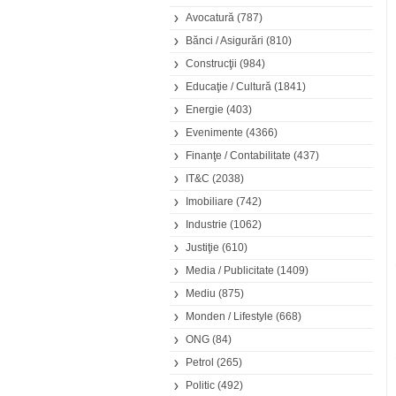
Avocatură
(787)
Bănci / Asigurări
(810)
Construcţii
(984)
Educaţie / Cultură
(1841)
Energie
(403)
Evenimente
(4366)
Finanţe / Contabilitate
(437)
IT&C
(2038)
Imobiliare
(742)
Industrie
(1062)
Justiţie
(610)
Media / Publicitate
(1409)
Mediu
(875)
Monden / Lifestyle
(668)
ONG
(84)
Petrol
(265)
Politic
(492)