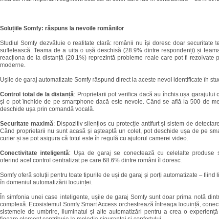
Soluțiile Somfy: răspuns la nevoile românilor
Studiul Somfy dezvăluie o realitate clară: românii nu își doresc doar securitate teh
sufletească. Teama de a uita o ușă deschisă (28.9% dintre respondenți) și team
reacționa de la distanță (20.1%) reprezintă probleme reale care pot fi rezolvate pr
moderne.
Ușile de garaj automatizate Somfy răspund direct la aceste nevoi identificate în stu
Control total de la distanță
: Proprietarii pot verifica dacă au închis ușa garajului 
și o pot închide de pe smartphone dacă este nevoie. Când se află la 500 de met
deschide ușa prin comandă vocală.
Securitate maximă
: Dispozitiv silențios cu protecție antifurt și sistem de detectar
Când proprietarii nu sunt acasă și așteaptă un colet, pot deschide ușa de pe sm
curier și se pot asigura că totul este în regulă cu ajutorul camerei video.
Conectivitate inteligentă
: Ușa de garaj se conectează cu celelalte produse 
oferind acel control centralizat pe care 68.6% dintre români îl doresc.
Somfy oferă soluții pentru toate tipurile de uși de garaj și porți automatizate – fiind
în domeniul automatizării locuinței.
În simfonia unei case inteligente, ușile de garaj Somfy sunt doar prima notă dintr
complexă. Ecosistemul Somfy Smart Access orchestrează întreaga locuință, conec
sistemele de umbrire, iluminatul și alte automatizări pentru a crea o experiență