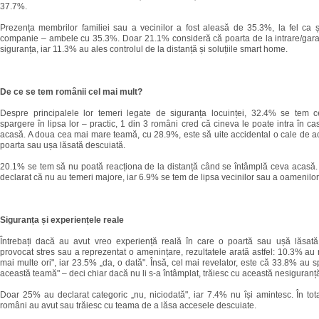
37.7%.
Prezența membrilor familiei sau a vecinilor a fost aleasă de 35.3%, la fel ca 
companie – ambele cu 35.3%. Doar 21.1% consideră că poarta de la intrare/garaj 
siguranța, iar 11.3% au ales controlul de la distanță și soluțiile smart home.
De ce se tem românii cel mai mult?
Despre principalele lor temeri legate de siguranța locuinței, 32.4% se tem 
spargere în lipsa lor – practic, 1 din 3 români cred că cineva le poate intra în c
acasă. A doua cea mai mare teamă, cu 28.9%, este să uite accidental o cale de a
poarta sau ușa lăsată descuiată.
20.1% se tem să nu poată reacționa de la distanță când se întâmplă ceva acasă
declarat că nu au temeri majore, iar 6.9% se tem de lipsa vecinilor sau a oamenilor 
Siguranța și experiențele reale
Întrebați dacă au avut vreo experiență reală în care o poartă sau ușă lăsată
provocat stres sau a reprezentat o amenințare, rezultatele arată astfel: 10.3% au
mai multe ori", iar 23.5% „da, o dată". Însă, cel mai revelator, este că 33.8% au 
această teamă" – deci chiar dacă nu li s-a întâmplat, trăiesc cu această nesiguranț
Doar 25% au declarat categoric „nu, niciodată", iar 7.4% nu își amintesc. În tot
români au avut sau trăiesc cu teama de a lăsa accesele descuiate.