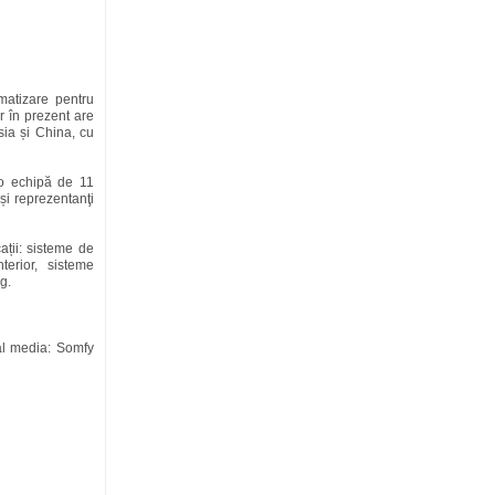
matizare pentru
r în prezent are
sia și China, cu
 o echipă de 11
și reprezentanţi
ații: sisteme de
terior, sisteme
g.
al media: Somfy