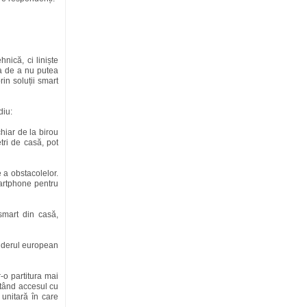
nică, ci liniște
a de a nu putea
in soluții smart
diu:
chiar de la birou
ri de casă, pot
e a obstacolelor.
artphone pentru
smart din casă,
 liderul european
-o partitura mai
tând accesul cu
 unitară în care