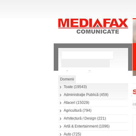
»
Căutare avansată
Toate
(19543)
S
Administraţie Publică
(459)
Afaceri
(15029)
03
Agricultură
(794)
Arhitectură / Design
(221)
Artă & Entertainment
(1096)
Auto
(725)