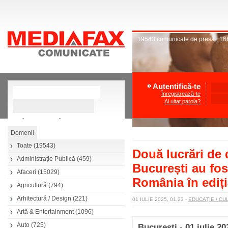
19543
comunicate de presă
,
16
Autentifică-te
Înregistrează-te
Ai uitat parola?
»
Căutare avansată
Toate
(19543)
Două lucrări de 
Administraţie Publică
(459)
București au fos
Afaceri
(15029)
România în ediți
Agricultură
(794)
Arhitectură / Design
(221)
01 IULIE 2025, 01.23
-
EDUCAŢIE / C
Artă & Entertainment
(1096)
Auto
(725)
București - 01 iulie 20