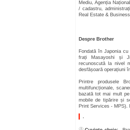
Mediu, Agenția Național
/ cadastru, administraț
Real Estate & Business
Despre Brother
Fondată în Japonia cu 
frați Masayoshi și J
recunoscută la nivel 
desfășoară operațiuni în
Printre produsele B
multifuncționale, scane
bazată tot mai mult pe t
mobile de tipărire și 
Print Services - MPS). M
.
Cuvinte cheie:
Br