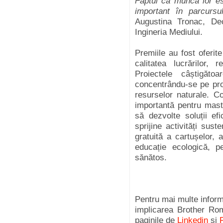
Faptul că munca lor es
important în parcursul
Augustina Tronac, Dec
Ingineria Mediului.
Premiile au fost oferite
calitatea lucrărilor, 
Proiectele câștigăto
concentrându-se pe prot
resurselor naturale. C
importantă pentru mast
să dezvolte soluții ef
sprijine activități sust
gratuită a cartușelor, 
educație ecologică, 
sănătos.
Pentru mai multe inform
implicarea Brother Rom
paginile de
Linkedin
și