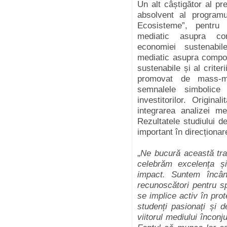
Un alt câștigător al pr
absolvent al programu
Ecosisteme”, pentru l
mediatic asupra com
economiei sustenabil
mediatic asupra compor
sustenabile și al criter
promovat de mass-me
semnalele simbolice i
investitorilor. Origina
integrarea analizei me
Rezultatele studiului 
important în direcționar
„
Ne bucură această trad
celebrăm excelența și
impact. Suntem încân
recunoscători pentru spr
se implice activ în pro
studenți pasionați și 
viitorul mediului înconj