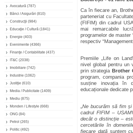
Avocatură
(787)
Ca în fiecare an, Broth
Bănci / Asigurări
(810)
parteneriat cu Facultat
Construcţii
(984)
(FIFIM) din cadrul US
mai remarcabile lucră
Educaţie / Cultură
(1841)
programelor de master “I
Energie
(403)
respectiv “Managementul
Evenimente
(4366)
Finanţe / Contabilitate
(437)
Premiile „Life on Land
IT&C
(2038)
nivel global pentru un v
Imobiliare
(742)
prin strategia
Brother 
Industrie
(1062)
program, compania pro
susține inovația în d
Justiţie
(610)
educaționale dedicate pr
Media / Publicitate
(1409)
Mediu
(875)
„
Ne bucurăm să fim și a
Monden / Lifestyle
(668)
cadrul FIFIM – USAMV
ONG
(84)
decât o distincție – est
Petrol
(265)
cercetările în domeniil
Politic
(492)
fiecare dată suntem cu