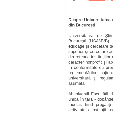
Despre Universitatea 
din București
Universitatea de Şti
Bucureşti (USAMVB), „o
educaţie şi cercetare de
superior şi cercetare ac
din reţeaua instituţiilo
caracter nonprofit şi a
în conformitate cu prev
reglementărilor naţi
universitară şi regula
asumată.
Absolvenții Facultății 
unică în ţară - dobânde
muncii, fiind pregăti
activitate / instituții: