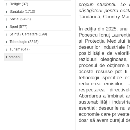
propun studenții. Le 
Religie
(37)
câștigătorii pentru cali
Sănătate
(1713)
Țăndărică, Country Man
Social
(9496)
Sport
(577)
În ediția din 2025, unul
Ştiinţă / Cercetare
(199)
Popescu Ionuț Laurențiu
și Protecția Mediului î
Tehnologie
(2245)
deșeurilor industriale 
Turism
(647)
posibilitățile de valor
reziduuri oleaginoase
procesul de obținere a
aceste resurse pot fi 
tehnologii specifice e
reducerea emisiilor,
respectarea directiv
Abordarea a îmbinat an
sustenabilității indus
esențial: deșeurile nu 
economie care privește s
doar să avem curajul de 