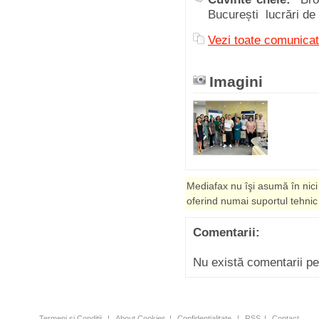
București lucrări de 
Vezi toate comunicat
Imagini
Mediafax nu îşi asumă în nici
oferind numai suportul tehnic
Comentarii:
Nu există comentarii p
Termeni şi Condiţii
|
About Cookies
|
Confidenţialitate
|
RSS
|
Contact