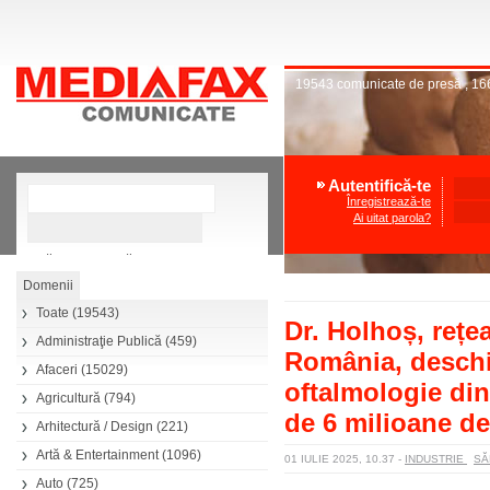
19543
comunicate de presă
,
16
Autentifică-te
Înregistrează-te
Ai uitat parola?
»
Căutare avansată
Toate
(19543)
Dr. Holhoș, rețe
Administraţie Publică
(459)
România, deschi
Afaceri
(15029)
oftalmologie din
Agricultură
(794)
de 6 milioane d
Arhitectură / Design
(221)
Artă & Entertainment
(1096)
01 IULIE 2025, 10.37
-
INDUSTRIE
SĂ
Auto
(725)