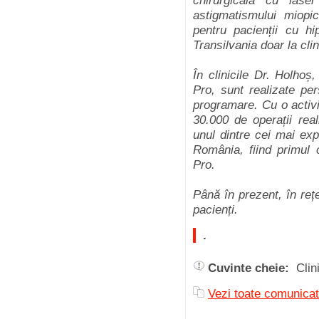
chirurgicală cu las
astigmatismului miopi
pentru pacienții cu hi
Transilvania doar la clin
În clinicile Dr. Holhoș,
Pro, sunt realizate pe
programare. Cu o activi
30.000 de operații rea
unul dintre cei mai expe
România, fiind primul 
Pro.
Până în prezent, în reț
pacienți.
.
Cuvinte cheie:
Clin
Vezi toate comunica