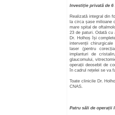
Investiție privată de 
Realizată integral din fo
la circa șase milioane 
mare spital de oftalmolo
23 de paturi. Odată cu 
Dr. Holhoș își complete
intervenții chirurgicale
laser (pentru corecția
implanturi de cristalin
glaucomului, vitrectomie
operații deosebit de c
în cadrul rețelei se va f
Toate clinicile Dr. Holh
CNAS.
Patru săli de operații 