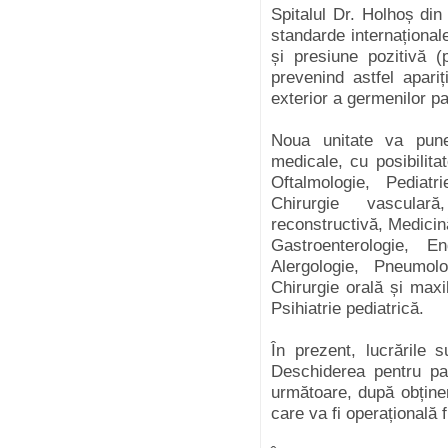
Spitalul Dr. Holhoș din
standarde internaționale
și presiune pozitivă (
prevenind astfel apariț
exterior a germenilor pa
Noua unitate va pune 
medicale, cu posibilitat
Oftalmologie, Pediatr
Chirurgie vascular
reconstructivă, Medicin
Gastroenterologie, End
Alergologie, Pneumolo
Chirurgie orală și maxil
Psihiatrie pediatrică.
În prezent, lucrările su
Deschiderea pentru pa
următoare, după obținer
care va fi operațională 