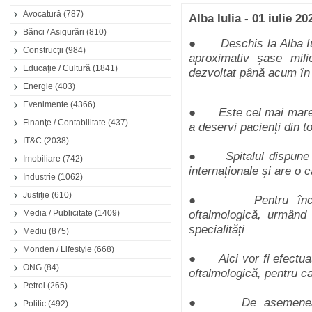
Avocatură
(787)
Alba Iulia - 01 iulie 20
Bănci / Asigurări
(810)
● Deschis la Alba Iulia
Construcţii
(984)
aproximativ șase mil
Educaţie / Cultură
(1841)
dezvoltat până acum în 
Energie
(403)
Evenimente
(4366)
● Este cel mai mare sp
Finanţe / Contabilitate
(437)
a deservi pacienți din t
IT&C
(2038)
● Spitalul dispune de 
Imobiliare
(742)
internaționale și are o 
Industrie
(1062)
Justiţie
(610)
● Pentru început, 
Media / Publicitate
(1409)
oftalmologică, urmând 
specialități
Mediu
(875)
Monden / Lifestyle
(668)
● Aici vor fi efectuat
ONG
(84)
oftalmologică, pentru ca
Petrol
(265)
● De asemenea, spi
Politic
(492)