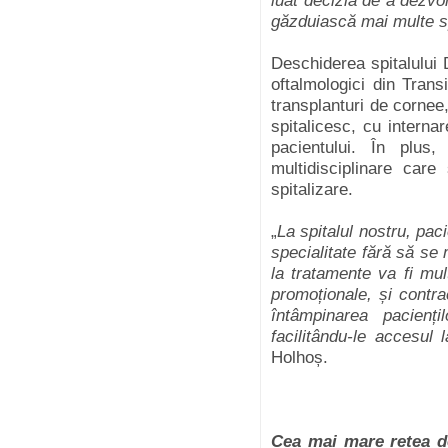
luat decizia de a dezvol
găzduiască mai multe sp
Deschiderea spitalului 
oftalmologici din Tran
transplanturi de cornee
spitalicesc, cu internar
pacientului. În plus
multidisciplinare care
spitalizare.
„
La spitalul nostru, pac
specialitate fără să se
la tratamente va fi mu
promoționale, și cont
întâmpinarea pacienț
facilitându-le accesul l
Holhoș.
Cea mai mare rețea de 