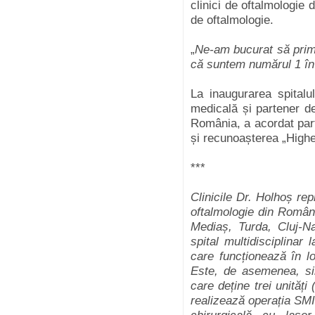
clinici de oftalmologie 
de oftalmologie.
„
Ne-am bucurat să primi
că suntem numărul 1 î
La inaugurarea spitalu
medicală și partener de
România, a acordat par
și recunoașterea „High
***
Clinicile Dr. Holhoș re
oftalmologie din Români
Mediaș, Turda, Cluj-
spital multidisciplinar
care funcționează în lo
Este, de asemenea, sin
care deține trei unităț
realizează operația SMI