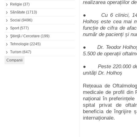
realizarea operațiilor d
Religie
(37)
Sănătate
(1713)
● Cu 6 clinici, 14 ca
Social
(9496)
Holhoș este cea mai m
funcție de cifra de afa
Sport
(577)
număr de pacienți și num
Ştiinţă / Cercetare
(199)
Tehnologie
(2245)
● Dr. Teodor Holhoș, f
Turism
(647)
5.500 de operații oftal
● Peste 220.000 de pa
unități Dr. Holhoș
Rețeaua de Oftalmolog
medicale de profil din 
național în preferințele
spital privat de ofta
beneficia de îngrijire ș
internaționale.