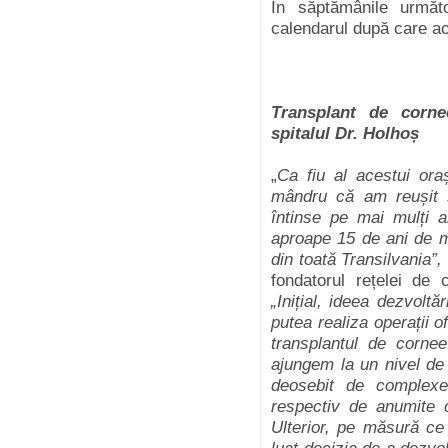
În săptămânile următo
calendarul după care a
Transplant de cornee
spitalul Dr. Holhoș
„
Ca fiu al acestui oraș
mândru că am reușit s
întinse pe mai mulți a
aproape 15 de ani de mu
din toată Transilvania”,
fondatorul rețelei de 
„Inițial, ideea dezvoltă
putea realiza operații 
transplantul de corne
ajungem la un nivel d
deosebit de complexe
respectiv de anumite c
Ulterior, pe măsură ce