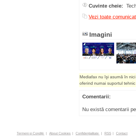
Cuvinte cheie:
Tec
Vezi toate comuni
Imagini
Mediafax nu îşi asumă în nici
oferind numai suportul tehnic
Comentarii:
Nu există comentarii p
Termeni şi Condiţii
|
About Cookies
|
Confidenţialitate
|
RSS
|
Contact