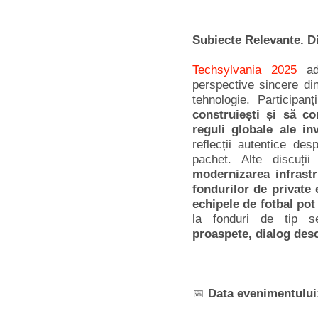
Subiecte Relevante. D
Techsylvania 2025
a
perspective sincere din
tehnologie. Participan
construiești și să c
reguli globale ale inv
reflecții autentice des
pachet. Alte discuț
modernizarea infrastru
fondurilor de private
echipele de fotbal pot
la fonduri de tip 
proaspete, dialog desch
📅
Data evenimentului