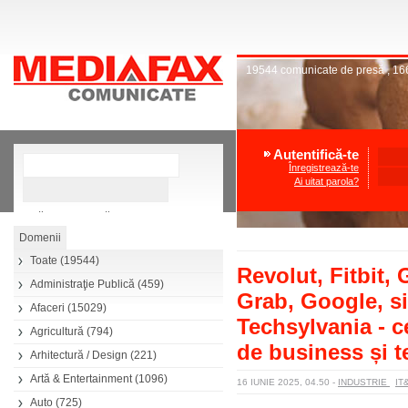
19544
comunicate de presă
,
16
Autentifică-te
Înregistrează-te
Ai uitat parola?
»
Căutare avansată
Toate
(19544)
Revolut, Fitbit,
Administraţie Publică
(459)
Grab, Google, si 
Afaceri
(15029)
Techsylvania - 
Agricultură
(794)
de business și 
Arhitectură / Design
(221)
Artă & Entertainment
(1096)
16 IUNIE 2025, 04.50
-
INDUSTRIE
IT
Auto
(725)