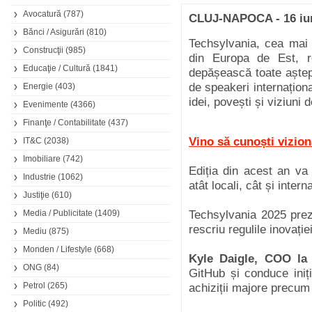
Avocatură
(787)
CLUJ-NAPOCA - 16 iu
Bănci / Asigurări
(810)
Techsylvania, cea mai 
Construcţii
(985)
din Europa de Est, r
Educaţie / Cultură
(1841)
depășească toate aștept
de speakeri internaționa
Energie
(403)
idei, povești și viziuni d
Evenimente
(4366)
Finanţe / Contabilitate
(437)
Vino să cunoști vizion
IT&C
(2038)
Imobiliare
(742)
Ediția din acest an v
Industrie
(1062)
atât locali, cât și interna
Justiţie
(610)
Media / Publicitate
(1409)
Techsylvania 2025 prezi
rescriu regulile inovație
Mediu
(875)
Monden / Lifestyle
(668)
Kyle Daigle, COO la
ONG
(84)
GitHub și conduce iniți
Petrol
(265)
achiziții majore precu
Politic
(492)