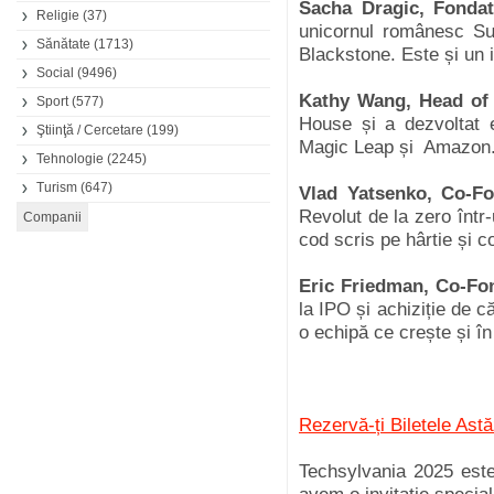
Sacha Dragic, Fonda
Religie
(37)
unicornul românesc Su
Sănătate
(1713)
Blackstone. Este și un in
Social
(9496)
Kathy Wang, Head of 
Sport
(577)
House și a dezvoltat e
Ştiinţă / Cercetare
(199)
Magic Leap și Amazon
Tehnologie
(2245)
Turism
(647)
Vlad Yatsenko, Co-F
Revolut de la zero într
cod scris pe hârtie și c
Eric Friedman, Co-Fon
la IPO și achiziție de 
o echipă ce crește și î
Rezervă-ți Biletele Astă
Techsylvania 2025 este 