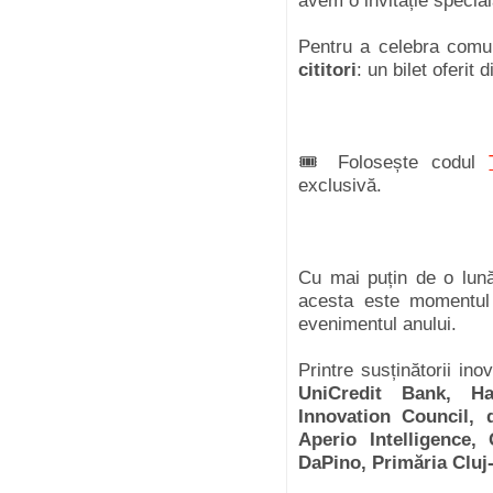
avem o invitație special
Pentru a celebra comu
cititori
: un bilet oferit
🎟️ Folosește codul
exclusivă.
Cu mai puțin de o lună
acesta este momentul 
evenimentul anului.
Printre susținătorii in
UniCredit Bank, Ha
Innovation Council,
Aperio Intelligence,
DaPino, Primăria Cluj