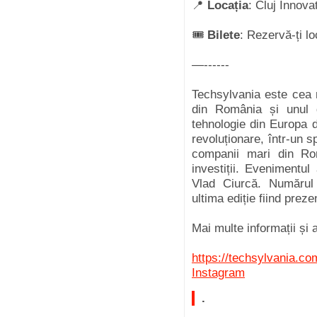
📍
Locația
: Cluj Innov
🎟
Bilete
: Rezervă-ți 
—------
Techsylvania este cea 
din România și unul 
tehnologie din Europa d
revoluționare, într-un s
companii mari din Rom
investiții. Evenimentu
Vlad Ciurcă. Numărul 
ultima ediție fiind prez
Mai multe informații și a
https://techsylvania.c
Instagram
.