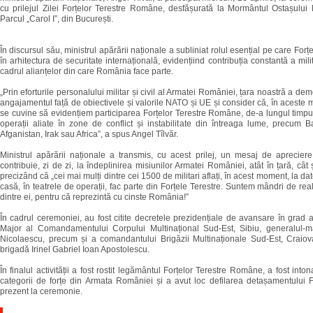
cu prilejul Zilei Forțelor Terestre Române, desfășurată la Mormântul Ostașului
Parcul „Carol I”, din București.
În discursul său, ministrul apărării naționale a subliniat rolul esențial pe care Forțe
în arhitectura de securitate internațională, evidențiind contribuția constantă a mili
cadrul alianțelor din care România face parte.
„Prin eforturile personalului militar și civil al Armatei României, țara noastră a de
angajamentul față de obiectivele și valorile NATO și UE și consider că, în aceste 
se cuvine să evidențiem participarea Forțelor Terestre Române, de-a lungul timpulu
operații aliate în zone de conflict și instabilitate din întreaga lume, precum B
Afganistan, Irak sau Africa”, a spus Angel Tîlvăr.
Ministrul apărării naționale a transmis, cu acest prilej, un mesaj de apreciere 
contribuie, zi de zi, la îndeplinirea misiunilor Armatei României, atât în țară, cât ș
precizând că „cei mai mulți dintre cei 1500 de militari aflați, în acest moment, la da
casă, în teatrele de operații, fac parte din Forțele Terestre. Suntem mândri de real
dintre ei, pentru că reprezintă cu cinste România!”
În cadrul ceremoniei, au fost citite decretele prezidențiale de avansare în grad a
Major al Comandamentului Corpului Multinațional Sud-Est, Sibiu, generalul-m
Nicolaescu, precum și a comandantului Brigăzii Multinaționale Sud-Est, Craiov
brigadă Irinel Gabriel Ioan Apostolescu.
În finalul activității a fost rostit legământul Forțelor Terestre Române, a fost into
categorii de forțe din Armata României și a avut loc defilarea detașamentului F
prezent la ceremonie.
.