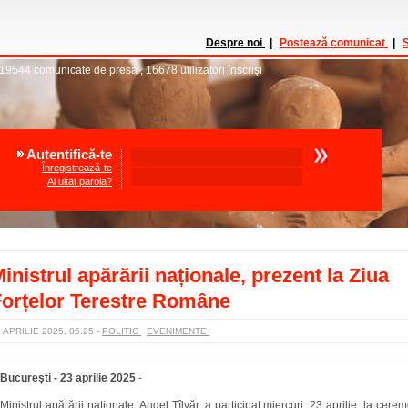
Despre noi
|
Postează comunicat
|
S
19544
comunicate de presă
,
16678
utilizatori înscrişi
Autentifică-te
Înregistrează-te
Ai uitat parola?
inistrul apărării naționale, prezent la Ziua
orțelor Terestre Române
 APRILIE 2025, 05.25
-
POLITIC
EVENIMENTE
București - 23 aprilie 2025
-
Ministrul apărării naționale, Angel Tîlvăr, a participat miercuri, 23 aprilie, la cer