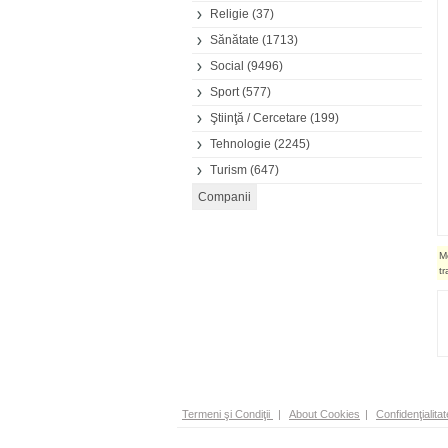
Religie
(37)
Sănătate
(1713)
Social
(9496)
Sport
(577)
Ştiinţă / Cercetare
(199)
Tehnologie
(2245)
Turism
(647)
M
t
Termeni şi Condiţii
|
About Cookies
|
Confidenţialitat