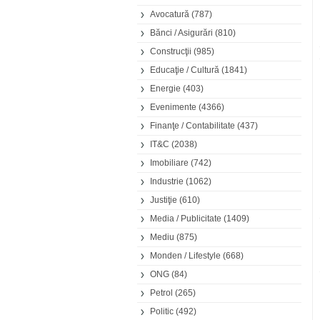
Avocatură
(787)
Bănci / Asigurări
(810)
Construcţii
(985)
Educaţie / Cultură
(1841)
Energie
(403)
Evenimente
(4366)
Finanţe / Contabilitate
(437)
IT&C
(2038)
Imobiliare
(742)
Industrie
(1062)
Justiţie
(610)
Media / Publicitate
(1409)
Mediu
(875)
Monden / Lifestyle
(668)
ONG
(84)
Petrol
(265)
Politic
(492)