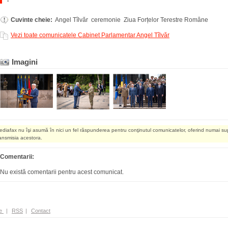
Cuvinte cheie:
Angel Tîlvăr ceremonie Ziua Forțelor Terestre Române
Vezi toate comunicatele Cabinet Parlamentar Angel Tîlvăr
Imagini
ediafax nu îşi asumă în nici un fel răspunderea pentru conţinutul comunicatelor, oferind numai su
ransmisia acestora.
Comentarii:
Nu există comentarii pentru acest comunicat.
e
|
RSS
|
Contact