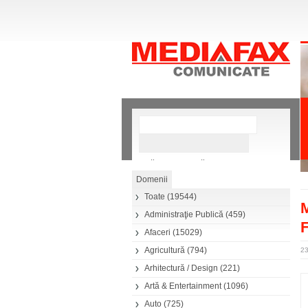
»
Căutare avansată
Toate
(19544)
M
Administraţie Publică
(459)
F
Afaceri
(15029)
Agricultură
(794)
23
Arhitectură / Design
(221)
Artă & Entertainment
(1096)
Auto
(725)