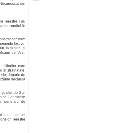
 Necunoscut din
le Terestre îl au
tarilor români în
monstrat constant
momente festive,
i, la misiuni și
alcanii de Vest,
militarilor care
i în străinătate,
torie, departe de
izările fiecăruia
 șefului de Stat
aior Constantin
a, generalul de
nat imnul acestei
orțelor Terestre