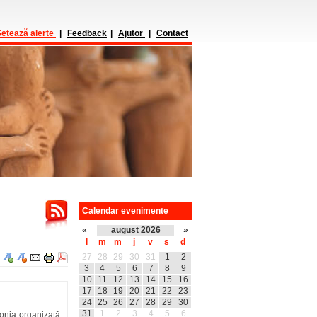
etează alerte
|
Feedback
|
Ajutor
|
Contact
Calendar evenimente
«
august 2026
»
l
m
m
j
v
s
d
27
28
29
30
31
1
2
3
4
5
6
7
8
9
10
11
12
13
14
15
16
17
18
19
20
21
22
23
24
25
26
27
28
29
30
31
1
2
3
4
5
6
emonia organizată