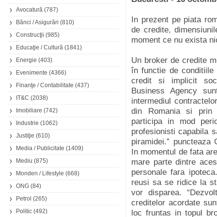
Avocatură
(787)
In prezent pe piata ro
Bănci / Asigurări
(810)
de credite, dimensiunile
Construcţii
(985)
moment ce nu exista ni
Educaţie / Cultură
(1841)
Un broker de credite mo
Energie
(403)
în functie de conditiil
Evenimente
(4366)
credit si implicit so
Finanţe / Contabilitate
(437)
Business Agency sunt
IT&C
(2038)
intermediul contractelo
din Romania si prin 
Imobiliare
(742)
participa in mod pe
Industrie
(1062)
profesionisti capabila s
Justiţie
(610)
piramidei.” puncteaz
Media / Publicitate
(1409)
In momentul de fata are
Mediu
(875)
mare parte dintre acest
personale fara ipoteca
Monden / Lifestyle
(668)
reusi sa se ridice la s
ONG
(84)
vor disparea. “Dezvolt
Petrol
(265)
creditelor acordate sun
Politic
(492)
loc fruntas in topul br