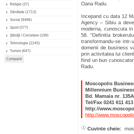
Oana Radu.
Religie
(37)
Sănătate
(1713)
Incepand cu data 12 Ma
Social
(9496)
Agency – Sibiu a deveni
Sport
(577)
moderna, cunoscuta in 
58. “Definitia brokerul
Ştiinţă / Cercetare
(199)
transformandu-se intr-u
Tehnologie
(2245)
domenii de business va
Turism
(647)
prin activitatea lui clien
fiind un bun cunoscator 
Radu.
Moscopolis Busines
Millennium Busines
Bd. Mamaia nr. 135A-
Tel/Fax 0241 611 413
http://www.moscopol
http://www.moscopoli
Cuvinte cheie:
mosc