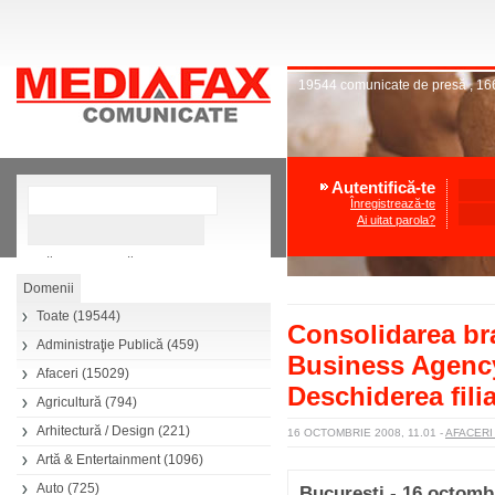
19544
comunicate de presă
,
16
Autentifică-te
Înregistrează-te
Ai uitat parola?
»
Căutare avansată
Toate
(19544)
Consolidarea br
Administraţie Publică
(459)
Business Agency 
Afaceri
(15029)
Deschiderea filia
Agricultură
(794)
Arhitectură / Design
(221)
16 OCTOMBRIE 2008, 11.01
-
AFACER
Artă & Entertainment
(1096)
Auto
(725)
Bucuresti - 16 octomb