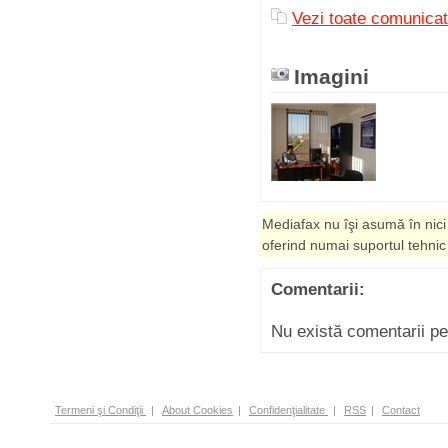
Vezi toate comunica
Imagini
Mediafax nu îşi asumă în nici
oferind numai suportul tehnic
Comentarii:
Nu există comentarii p
Termeni şi Condiţii
|
About Cookies
|
Confidenţialitate
|
RSS
|
Contact