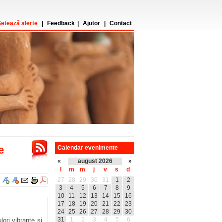
etează alerte
|
Feedback
|
Ajutor
|
Contact
e
Calendar evenimente
«
august 2026
»
l
m
m
j
v
s
d
27
28
29
30
31
1
2
3
4
5
6
7
8
9
10
11
12
13
14
15
16
17
18
19
20
21
22
23
24
25
26
27
28
29
30
31
1
2
3
4
5
6
ori vibrante și