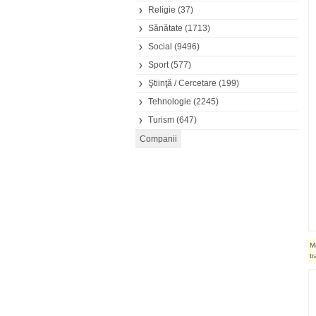
Religie
(37)
Sănătate
(1713)
Social
(9496)
Sport
(577)
Ştiinţă / Cercetare
(199)
Tehnologie
(2245)
Turism
(647)
M
t