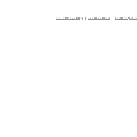
Termeni şi Condiţii
|
About Cookies
|
Confidenţialitat