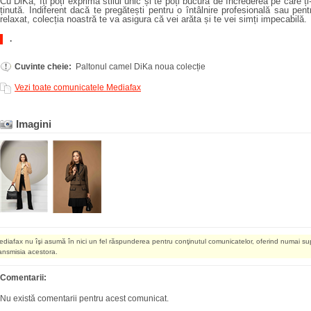
Cu DiKa, îți poți exprima stilul unic și te poți bucura de încrederea pe care ți
ținută. Indiferent dacă te pregătești pentru o întâlnire profesională sau pe
relaxat, colecția noastră te va asigura că vei arăta și te vei simți impecabilă.
.
Cuvinte cheie:
Paltonul camel DiKa noua colecție
Vezi toate comunicatele Mediafax
Imagini
ediafax nu îşi asumă în nici un fel răspunderea pentru conţinutul comunicatelor, oferind numai su
ransmisia acestora.
Comentarii:
Nu există comentarii pentru acest comunicat.