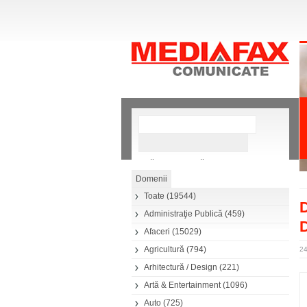
»
Căutare avansată
Toate
(19544)
D
Administraţie Publică
(459)
Afaceri
(15029)
Agricultură
(794)
2
Arhitectură / Design
(221)
Artă & Entertainment
(1096)
Auto
(725)