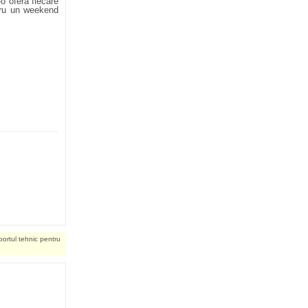
-o oferă fiecare
ntru un weekend
portul tehnic pentru