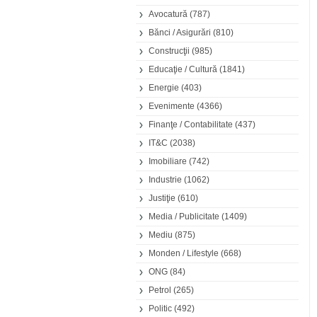
Avocatură
(787)
Bănci / Asigurări
(810)
Construcţii
(985)
Educaţie / Cultură
(1841)
Energie
(403)
Evenimente
(4366)
Finanţe / Contabilitate
(437)
IT&C
(2038)
Imobiliare
(742)
Industrie
(1062)
Justiţie
(610)
Media / Publicitate
(1409)
Mediu
(875)
Monden / Lifestyle
(668)
ONG
(84)
Petrol
(265)
Politic
(492)