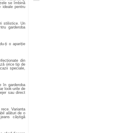
uzele se îmbină
e ideale pentru
 stilistice. Un
ntru garderoba
u-ți o apariție
fecționate din
ează
orice
tip de
cazii speciale,
e în garderoba
r look-urile de
lejer sau direct
 rece. Varianta
il alături de o
 jeans câștigă