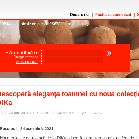
Despre noi
|
Postează comunicat
|
S
19544
comunicate de presă
,
16678
utilizatori înscrişi
Autentifică-te
Înregistrează-te
Ai uitat parola?
escoperă eleganța toamnei cu noua colecți
DiKa
4 OCTOMBRIE 2024, 01.15
-
AFACERI
MONDEN / LIFESTYLE
SOCIAL
București - 24 octombrie 2024
-
Noua colecție de toamnă de la
DiKa
aduce în prim-plan un mix perfect de cul