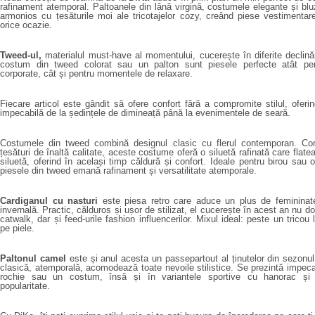
rafinament atemporal. Paltoanele din lână virgină, costumele elegante și bl
armonios cu țesăturile moi ale tricotajelor cozy, creând piese vestimentar
orice ocazie.
Tweed-ul,
materialul must-have al momentului, cucerește în diferite declinări
costum din tweed colorat sau un palton sunt piesele perfecte atât pe
corporate, cât și pentru momentele de relaxare.
Fiecare articol este gândit să ofere confort fără a compromite stilul, oferind
impecabilă d
e la
ședințele de dimineață până la evenimentele de seară.
Costumele din tweed
combină designul clasic cu flerul contemporan. Con
țesături de înaltă calitate, aceste costume oferă o siluetă rafinată care flat
siluetă, oferind în același timp căldură și confort. Ideale pentru birou sau o
piesele din tweed emană rafinament și versatilitate atemporale.
Cardiganul cu nasturi
este piesa retro care aduce un plus de femininat
invernală. Practic, călduros și ușor de stilizat,
el
cucerește în acest an nu doa
catwalk, dar și feed-urile fashion influencerilor. Mixul ideal: peste un tricou 
pe piele.
Paltonul camel
este și anul acesta un passepartout al ținutelor din sezonul
clasică, atemporală, acomodează toate nevoile stilistice. Se prezintă impecab
rochie sau un costum, însă și
în
variantele sportive cu hanorac și
popularitate.