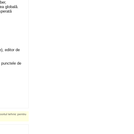
ber,
ea globală.
sperată
), editor de
t punctele de
portul tehnic pentru