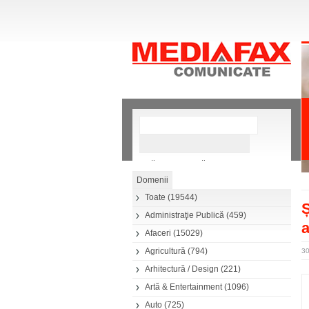
»
Căutare avansată
Toate
(19544)
Ș
Administraţie Publică
(459)
Afaceri
(15029)
Agricultură
(794)
3
Arhitectură / Design
(221)
Artă & Entertainment
(1096)
Auto
(725)