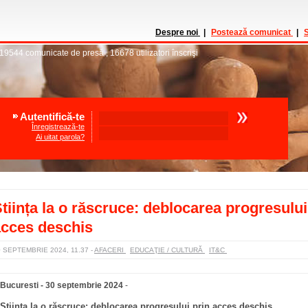
Despre noi
|
Postează comunicat
|
S
19544
comunicate de presă
,
16678
utilizatori înscrişi
Autentifică-te
Înregistrează-te
Ai uitat parola?
tiința la o răscruce: deblocarea progresului
acces deschis
0 SEPTEMBRIE 2024, 11.37
-
AFACERI
EDUCAŢIE / CULTURĂ
IT&C
Bucuresti - 30 septembrie 2024
-
Știința la o răscruce: deblocarea progresului prin acces deschis