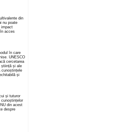
ultivalente din
ui nu poate
de impact
 în acces
odul în care
eschise. UNESCO
facă cercetarea
știință și ale
 cunoștințele
echitabilă și
ui și tuturor
 cunoștințelor
 ONU din acest
te despre