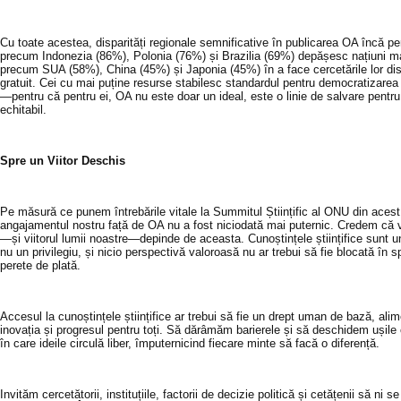
Cu toate acestea, disparități regionale semnificative în publicarea OA încă per
precum Indonezia (86%), Polonia (76%) și Brazilia (69%) depășesc națiuni m
precum SUA (58%), China (45%) și Japonia (45%) în a face cercetările lor dis
gratuit. Cei cu mai puține resurse stabilesc standardul pentru democratizarea
—pentru că pentru ei, OA nu este doar un ideal, este o linie de salvare pentru
echitabil.
Spre un Viitor Deschis
Pe măsură ce punem întrebările vitale la Summitul Științific al ONU din acest
angajamentul nostru față de OA nu a fost niciodată mai puternic. Credem că vii
—și viitorul lumii noastre—depinde de aceasta. Cunoștințele științifice sunt u
nu un privilegiu, și nicio perspectivă valoroasă nu ar trebui să fie blocată în s
perete de plată.
Accesul la cunoștințele științifice ar trebui să fie un drept uman de bază, ali
inovația și progresul pentru toți. Să dărâmăm barierele și să deschidem ușile
în care ideile circulă liber, împuternicind fiecare minte să facă o diferență.
Invităm cercetătorii, instituțiile, factorii de decizie politică și cetățenii să ni se