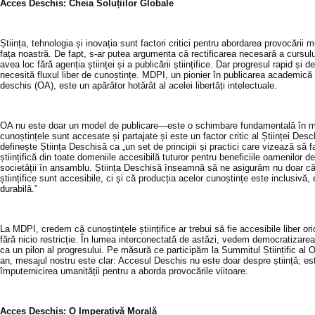
Acces Deschis: Cheia Soluțiilor Globale
Știința, tehnologia și inovația sunt factori critici pentru abordarea provocării m
fața noastră. De fapt, s-ar putea argumenta că rectificarea necesară a cursul
avea loc fără agenția științei și a publicării științifice. Dar progresul rapid și 
necesită fluxul liber de cunoștințe. MDPI, un pionier în publicarea academică
deschis (OA), este un apărător hotărât al acelei libertăți intelectuale.
OA nu este doar un model de publicare—este o schimbare fundamentală în m
cunoștințele sunt accesate și partajate și este un factor critic al Științei D
definește Știința Deschisă ca „un set de principii și practici care vizează să 
științifică din toate domeniile accesibilă tuturor pentru beneficiile oamenilor de 
societății în ansamblu. Știința Deschisă înseamnă să ne asigurăm nu doar că
științifice sunt accesibile, ci și că producția acelor cunoștințe este inclusivă, 
durabilă.”
La MDPI, credem că cunoștințele științifice ar trebui să fie accesibile liber oric
fără nicio restricție. În lumea interconectată de astăzi, vedem democratizarea
ca un pilon al progresului. Pe măsură ce participăm la Summitul Științific al
an, mesajul nostru este clar: Accesul Deschis nu este doar despre știință; es
împuternicirea umanității pentru a aborda provocările viitoare.
Acces Deschis: O Imperativă Morală