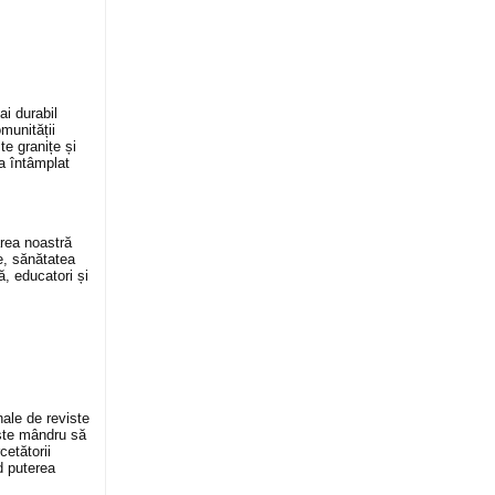
ai durabil
munității
te granițe și
-a întâmplat
rea noastră
e, sănătatea
ă, educatori și
nale de reviste
este mândru să
cetătorii
nd puterea