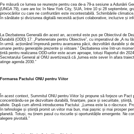
Pe măsură ce lumea se reunește pentru cea de-a 79-a sesiune a Adunării G
(UNGA 79), care are loc în New York City, SUA, între 10 și 28 septembrie, gr
provocărilor cu care ne confruntăm este incontestabilă. Schimbările climatice, 
în sănătate și diviziunea digitală necesită acțiuni colaborative, incluzive și in
La Dezbaterea Generală din acest an, accentul este pus pe Obiectivul de De
Durabilă (ODD) 17: „Parteneriate pentru Obiective”, cu imperativul de „A nu l
în urmă: acționând împreună pentru avansarea păcii, dezvoltării durabile și de
umane pentru generațiile prezente și viitoare.” Dezbaterea vine într-un moment
țintă pentru realizarea ODD-urilor este acum aproape, totuși Raportul din 2024
Secretarului General al ONU avertizează că „lumea este sever în afara traiect
atinge agenda 2030.”
Formarea Pactului ONU pentru Viitor
În acest context, Summitul ONU pentru Viitor își propune să forjeze un Pact p
concentrându-se pe dezvoltare durabilă, finanțare, pace și securitate, știință, 
altele.
După cum afirmă introducerea Pactului: „Lumea este la o răscruce.
Pr
în tehnologie și știință promit un viitor mai bun, mai pașnic și mai prosper pe
planetă.
Totuși, nu ținem pasul cu riscurile și oportunitățile emergente. Ne c
alegere pivotală.”