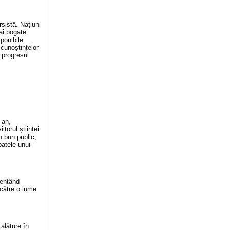
sistă. Națiuni
ai bogate
ponibile
 cunoștințelor
 progresul
 an,
torul științei
n bun public,
patele unui
mentând
 către o lume
 alăture în