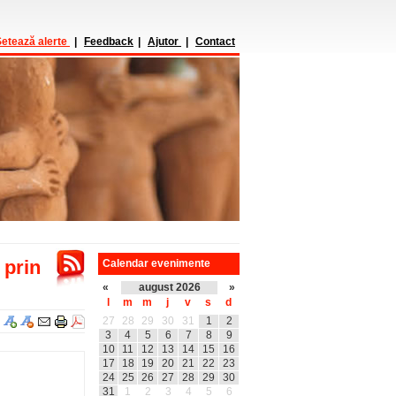
etează alerte
|
Feedback
|
Ajutor
|
Contact
 prin
Calendar evenimente
«
august 2026
»
l
m
m
j
v
s
d
27
28
29
30
31
1
2
3
4
5
6
7
8
9
10
11
12
13
14
15
16
17
18
19
20
21
22
23
24
25
26
27
28
29
30
31
1
2
3
4
5
6