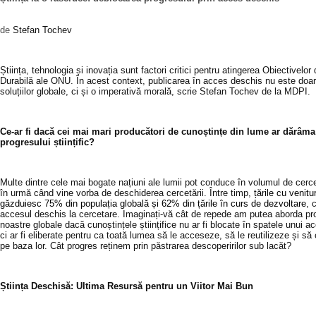
de
Stefan Tochev
Știința, tehnologia și inovația sunt factori critici pentru atingerea Obiectivelo
Durabilă ale ONU. În acest context, publicarea în acces deschis nu este doar
soluțiilor globale, ci și o imperativă morală, scrie Stefan Tochev de la MDPI.
Ce-ar fi dacă cei mai mari producători de cunoștințe din lume ar dărâma
progresului științific?
Multe dintre cele mai bogate națiuni ale lumii pot conduce în volumul de cerce
în urmă când vine vorba de deschiderea cercetării. Între timp,
țările cu venitu
găzduiesc 75% din populația globală și 62% din țările în curs de dezvoltare
, 
accesul deschis la cercetare. Imaginați-vă cât de repede am putea aborda pr
noastre globale dacă cunoștințele științifice nu ar fi blocate în spatele unui a
ci ar fi eliberate pentru ca toată lumea să le acceseze, să le reutilizeze și să
pe baza lor.
Cât progres reținem prin păstrarea descoperirilor sub lacăt?
Știința Deschisă: Ultima Resursă pentru un Viitor Mai Bun