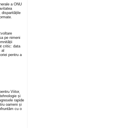
enerale a ONU
avitatea
disparitățile
formate.
zvoltare
ăsa pe nimeni
mnității
 critic: data
 al
oriei pentru a
entru Viitor,
tehnologie și
ogresele rapide
ntru oameni și
onfruntăm cu o