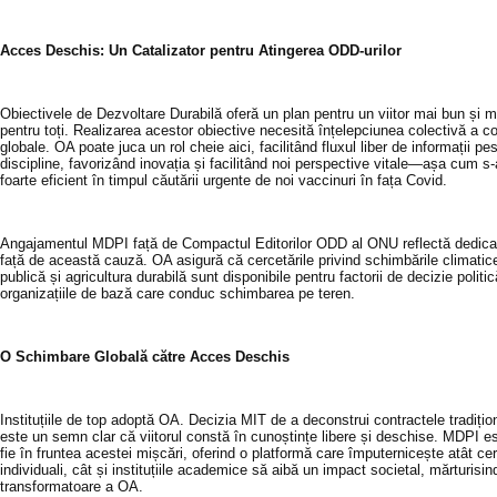
Acces Deschis: Un Catalizator pentru Atingerea ODD-urilor
Obiectivele de Dezvoltare Durabilă oferă un plan pentru un viitor mai bun și m
pentru toți. Realizarea acestor obiective necesită înțelepciunea colectivă a co
globale. OA poate juca un rol cheie aici, facilitând fluxul liber de informații pes
discipline, favorizând inovația și facilitând noi perspective vitale—așa cum s
foarte eficient în timpul căutării urgente de noi vaccinuri în fața Covid.
Angajamentul MDPI față de Compactul Editorilor ODD al ONU reflectă dedica
față de această cauză. OA asigură că cercetările privind schimbările climatic
publică și agricultura durabilă sunt disponibile pentru factorii de decizie politic
organizațiile de bază care conduc schimbarea pe teren.
O Schimbare Globală către Acces Deschis
Instituțiile de top adoptă OA. Decizia MIT de a deconstrui contractele tradițio
este un semn clar că viitorul constă în cunoștințe libere și deschise. MDPI 
fie în fruntea acestei mișcări, oferind o platformă care împuternicește atât cer
individuali, cât și instituțiile academice să aibă un impact societal, mărturisi
transformatoare a OA.