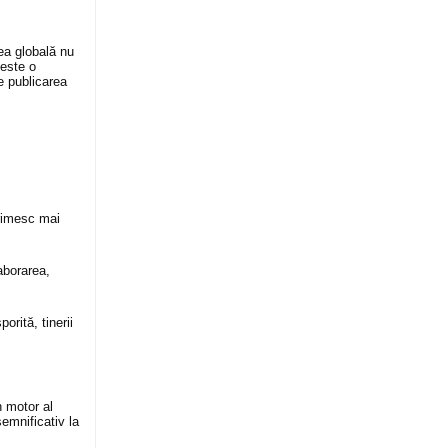
tea globală nu
 este o
e publicarea
primesc mai
aborarea,
porită, tinerii
n motor al
semnificativ la