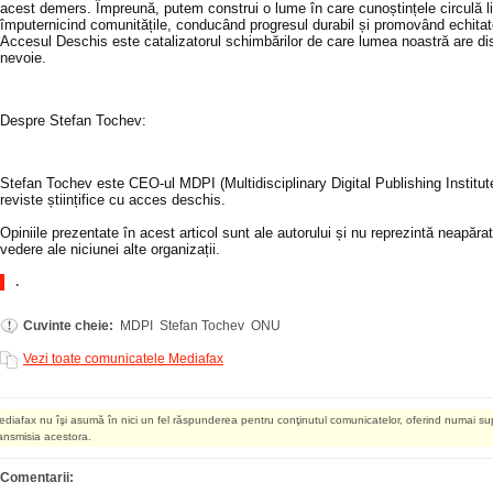
acest demers. Împreună, putem construi o lume în care cunoștințele circulă li
împuternicind comunitățile, conducând progresul durabil și promovând echitat
Accesul Deschis este catalizatorul schimbărilor de care lumea noastră are di
nevoie.
Despre Stefan Tochev:
Stefan Tochev este CEO-ul MDPI (Multidisciplinary Digital Publishing Institute
reviste științifice cu acces deschis.
Opiniile prezentate în acest articol sunt ale autorului și nu reprezintă neapăra
vedere ale niciunei alte organizații.
.
Cuvinte cheie:
MDPI Stefan Tochev ONU
Vezi toate comunicatele Mediafax
ediafax nu îşi asumă în nici un fel răspunderea pentru conţinutul comunicatelor, oferind numai su
ransmisia acestora.
Comentarii: