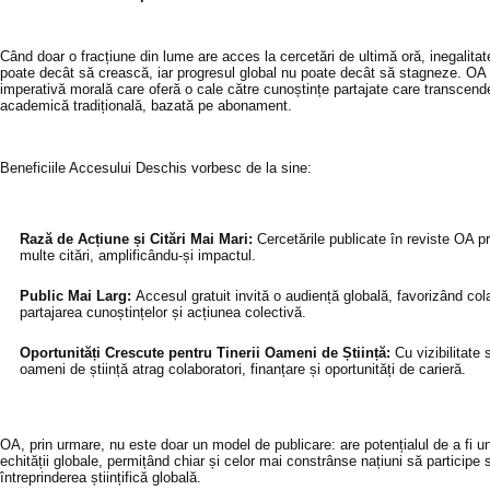
Când doar o fracțiune din lume are acces la cercetări de ultimă oră, inegalita
poate decât să crească, iar progresul global nu poate decât să stagneze. OA
imperativă morală care oferă o cale către cunoștințe partajate care transcend
academică tradițională, bazată pe abonament.
Beneficiile Accesului Deschis vorbesc de la sine:
Rază de Acțiune și Citări Mai Mari:
Cercetările publicate în reviste OA 
multe citări, amplificându-și impactul.
Public Mai Larg:
Accesul gratuit invită o audiență globală, favorizând col
partajarea cunoștințelor și acțiunea colectivă.
Oportunități Crescute pentru Tinerii Oameni de Știință:
Cu vizibilitate s
oameni de știință atrag colaboratori, finanțare și oportunități de carieră.
OA, prin urmare, nu este doar un model de publicare: are potențialul de a fi u
echității globale, permițând chiar și celor mai constrânse națiuni să participe 
întreprinderea științifică globală.