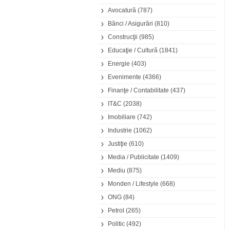
Avocatură
(787)
Bănci / Asigurări
(810)
Construcţii
(985)
Educaţie / Cultură
(1841)
Energie
(403)
Evenimente
(4366)
Finanţe / Contabilitate
(437)
IT&C
(2038)
Imobiliare
(742)
Industrie
(1062)
Justiţie
(610)
Media / Publicitate
(1409)
Mediu
(875)
Monden / Lifestyle
(668)
ONG
(84)
Petrol
(265)
Politic
(492)