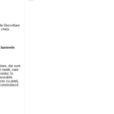
r de Dezvoltare
 cheia
 barierele
tare, dar sunt
ri medii, care
conduc în
ovocările
cces cu plată,
 construiască