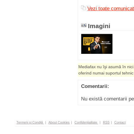
Vezi toate comunicat
Imagini
Mediafax nu îşi asumă în nici
oferind numai suportul tehnic
Comentarii:
Nu există comentarii p
Termeni şi Condiţii
|
About Cookies
|
Confidenţialitate
|
RSS
|
Contact