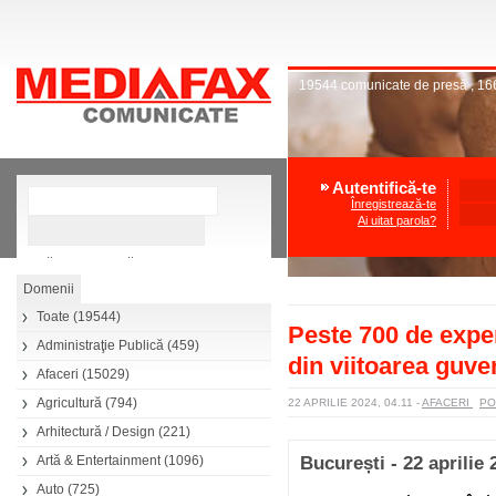
19544
comunicate de presă
,
16
Autentifică-te
Înregistrează-te
Ai uitat parola?
»
Căutare avansată
Toate
(19544)
Peste 700 de exper
Administraţie Publică
(459)
din viitoarea guv
Afaceri
(15029)
Agricultură
(794)
22 APRILIE 2024, 04.11
-
AFACERI
PO
Arhitectură / Design
(221)
Artă & Entertainment
(1096)
București - 22 aprilie 
Auto
(725)