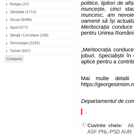
politice, lipitori de a
Religie
(37)
muncește, cinci s
Sănătate
(1713)
muncesc, am nevoi
Social
(9496)
oamenii să își actuali
Meritocrația conduc
Sport
(577)
pentru Unirea Români
Ştiinţă / Cercetare
(199)
Tehnologie
(2245)
„Meritocrația conduc
Turism
(647)
joburi. Specialiștii î
aplice pentru a contrib
Mai multe detalii
https://georgesimion.r
Departamentul de comu
.
Cuvinte cheie:
Al
ASF PNL-PSD AUR