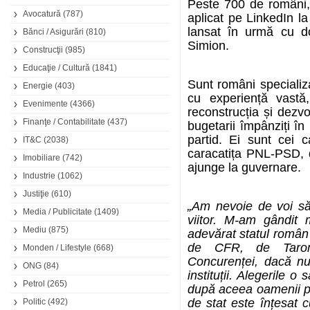
Peste 700 de români, 
Avocatură
(787)
aplicat pe LinkedIn l
lansat în urmă cu d
Bănci / Asigurări
(810)
Simion.
Construcţii
(985)
Educaţie / Cultură
(1841)
Sunt români specializ
Energie
(403)
cu experiență vast
Evenimente
(4366)
reconstrucția și dezvol
Finanţe / Contabilitate
(437)
bugetarii împânziți în 
partid. Ei sunt cei 
IT&C
(2038)
caracatița PNL-PSD, 
Imobiliare
(742)
ajunge la guvernare.
Industrie
(1062)
Justiţie
(610)
„Am nevoie de voi să
Media / Publicitate
(1409)
viitor. M-am gândit
Mediu
(875)
adevărat statul român ș
de CFR, de Tarom,
Monden / Lifestyle
(668)
Concurenței, dacă nu 
ONG
(84)
instituții. Alegerile 
Petrol
(265)
după aceea oamenii pot
de stat este înțesat c
Politic
(492)