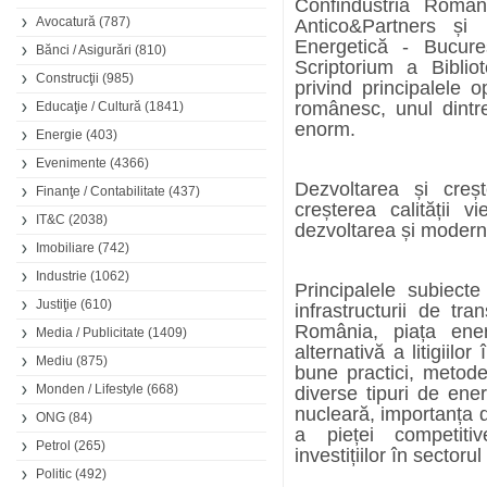
Confindustria Român
Avocatură
(787)
Antico&Partners și 
Energetică - Bucureș
Bănci / Asigurări
(810)
Scriptorium a Bibli
Construcţii
(985)
privind principalele o
românesc, unul dintre
Educaţie / Cultură
(1841)
enorm.
Energie
(403)
Evenimente
(4366)
Dezvoltarea și creșt
Finanţe / Contabilitate
(437)
creșterea calității 
IT&C
(2038)
dezvoltarea și modern
Imobiliare
(742)
Industrie
(1062)
Principalele subiecte
Justiţie
(610)
infrastructurii de tra
România, piața ene
Media / Publicitate
(1409)
alternativă a litigiil
Mediu
(875)
bune practici, metode
Monden / Lifestyle
(668)
diverse tipuri de ene
nucleară, importanța d
ONG
(84)
a pieței competitiv
Petrol
(265)
investițiilor în sector
Politic
(492)