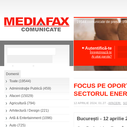
19544
comunicate de presă
,
16
Autentifică-te
Înregistrează-te
Ai uitat parola?
»
Căutare avansată
Toate
(19544)
FOCUS PE OPORTU
Administraţie Publică
(459)
SECTORUL ENER
Afaceri
(15029)
Agricultură
(794)
12 APRILIE 2024, 01.27
-
AFACERI
SO
Arhitectură / Design
(221)
Artă & Entertainment
(1096)
București - 12 aprilie 
Auto
(725)