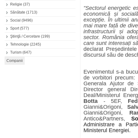
Religie
(37)
”Sectorul energetic e
Sănătate
(1713)
economică și social
excepție. În ultimii 
Social
(9496)
mai mare față de dive
Sport
(577)
infrastructurii și ado
Ştiinţă / Cercetare
(199)
sector. România oferă 
care sunt interesați s
Tehnologie
(2245)
declarat Președintel
Turism
(647)
discursul său de desch
Evenimentul s-a bucu
de vorbitori precum:
Generala Ajutor de
Director general Di
Deal/Ministerul Energ
Botta
- 5EF,
Fe
Gianni&Origoni,
Sal
Gianni&Origoni,
Ra
Antico&Partners,
So
Administrare a Parti
Ministerul Energiei.