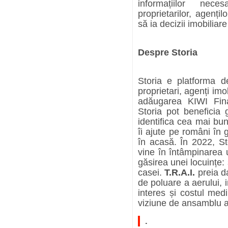
informațiilor neces
proprietarilor, agențil
să ia decizii imobiliar
Despre Storia
Storia e platforma d
proprietari, agenți imob
adăugarea KIWI Finan
Storia pot beneficia g
identifica cea mai bun
îi ajute pe români în
în acasă. În 2022, St
vine în întâmpinarea 
găsirea unei locuințe: 
casei.
T.R.A.I.
preia da
de poluare a aerului, i
interes și costul medi
viziune de ansamblu as
.