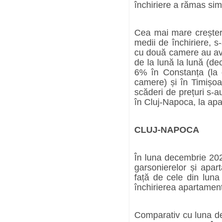
închiriere a rămas simi
Cea mai mare creștere 
medii de închiriere, 
cu două camere au avu
de la lună la lună (d
6% în Constanța (la g
camere) și în Timișoa
scăderi de prețuri s-a
în Cluj-Napoca, la ap
CLUJ-NAPOCA
În luna decembrie 2023
garsonierelor și apa
față de cele din luna
închirierea apartamen
Comparativ cu luna dec