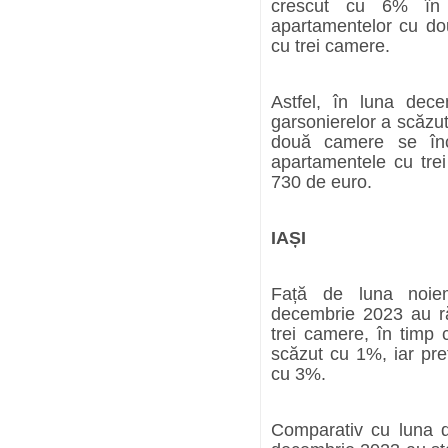
crescut cu 6% în 
apartamentelor cu d
cu trei camere.
Astfel, în luna dec
garsonierelor a scăzu
două camere se înc
apartamentele cu tre
730 de euro.
IA
ȘI
Față de luna noiemb
decembrie 2023 au r
trei camere, în timp
scăzut cu 1%, iar pre
cu 3%.
Comparativ cu luna de