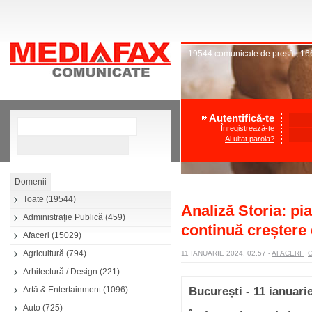
19544
comunicate de presă
,
16
Autentifică-te
Înregistrează-te
Ai uitat parola?
»
Căutare avansată
Toate
(19544)
Analiză Storia: piaț
Administraţie Publică
(459)
continuă creștere 
Afaceri
(15029)
Agricultură
(794)
11 IANUARIE 2024, 02.57
-
AFACERI
Arhitectură / Design
(221)
Artă & Entertainment
(1096)
București - 11 ianuari
Auto
(725)