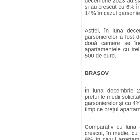
decembrie 2023 au sta
și au crescut cu 6% î
14% în cazul garsonier
Astfel, în luna dec
garsonierelor a fost 
două camere se înc
apartamentele cu tre
500 de euro.
BRAȘOV
În luna decembrie 2
prețurile medii solici
garsonierelor și cu 4
timp ce prețul aparta
Comparativ cu luna d
crescut, în medie, cu
9% în cazul apartam