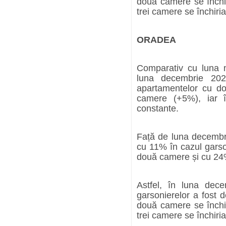
două camere se închir
trei camere se închiri
ORADEA
Comparativ cu luna no
luna decembrie 202
apartamentelor cu do
camere (+5%), iar î
constante.
Față de luna decembri
cu 11% în cazul garso
două camere și cu 24%
Astfel, în luna dec
garsonierelor a fost 
două camere se închir
trei camere se închiri