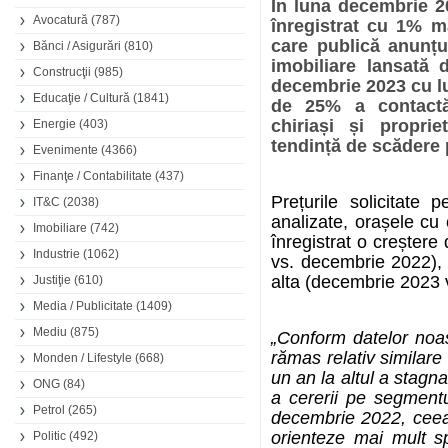
În luna decembrie 2
Avocatură
(787)
înregistrat cu 1% ma
care publică anunțu
Bănci / Asigurări
(810)
imobiliare lansat
Construcţii
(985)
decembrie 2023 cu l
Educaţie / Cultură
(1841)
de 25% a contactări
chiriași și proprie
Energie
(403)
tendință de scădere 
Evenimente
(4366)
Finanţe / Contabilitate
(437)
Prețurile solicitate 
IT&C
(2038)
analizate, orașele cu
Imobiliare
(742)
înregistrat o creștere
d
Industrie
(1062)
vs. decembrie 2022), î
alta (decembrie 2023 v
Justiţie
(610)
Media / Publicitate
(1409)
Mediu
(875)
„Conform datelor noas
rămas relativ similare
Monden / Lifestyle
(668)
un an la altul a stagna
ONG
(84)
a cererii pe segment
Petrol
(265)
decembrie 2022, ceea
orienteze mai mult spr
Politic
(492)