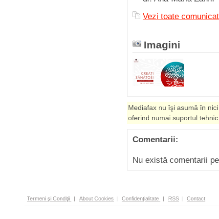
Vezi toate comunicat
Imagini
Mediafax nu îşi asumă în nici
oferind numai suportul tehnic
Comentarii:
Nu există comentarii p
Termeni şi Condiţii
|
About Cookies
|
Confidenţialitate
|
RSS
|
Contact