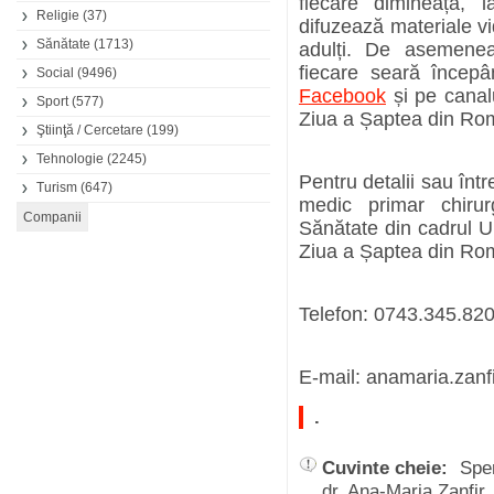
fiecare dimineață, 
Religie
(37)
difuzează materiale vi
Sănătate
(1713)
adulți. De asemenea
fiecare seară încep
Social
(9496)
Facebook
și pe canalu
Sport
(577)
Ziua a Șaptea din Ro
Ştiinţă / Cercetare
(199)
Tehnologie
(2245)
Pentru detalii sau într
Turism
(647)
medic primar chirur
Sănătate din cadrul Un
Ziua a Șaptea din Ro
Telefon: 0743.345.82
E-mail: anamaria.zanf
.
Cuvinte cheie:
Spe
dr. Ana-Maria Zanfi