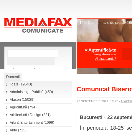
19543
comunicate de presă
,
16
Autentifică-te
Înregistrează-te
Ai uitat parola?
»
Căutare avansată
Toate
(19543)
Comunicat Biseric
Administraţie Publică
(459)
Afaceri
(15029)
22 SEPTEMBRIE 2021, 10.22
-
AFACE
Agricultură
(794)
Arhitectură / Design
(221)
București - 22 septem
Artă & Entertainment
(1096)
În perioada 18-25 s
Auto
(725)