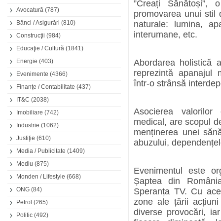
”Creați Sănătoși”,
Avocatură
(787)
promovarea unui stil d
Bănci / Asigurări
(810)
naturale: lumina, apa
interumane, etc.
Construcţii
(984)
Educaţie / Cultură
(1841)
Energie
(403)
Abordarea holistică a
reprezintă apanajul 
Evenimente
(4366)
într-o strânsă interde
Finanţe / Contabilitate
(437)
IT&C
(2038)
Asocierea valorilor 
Imobiliare
(742)
medical, are scopul de 
Industrie
(1062)
menținerea unei sănăt
Justiţie
(610)
abuzului, dependențelor
Media / Publicitate
(1409)
Mediu
(875)
Evenimentul este or
Monden / Lifestyle
(668)
Șaptea din România 
ONG
(84)
Speranța TV. Cu ace
zone ale țării acțiun
Petrol
(265)
diverse provocări, ia
Politic
(492)