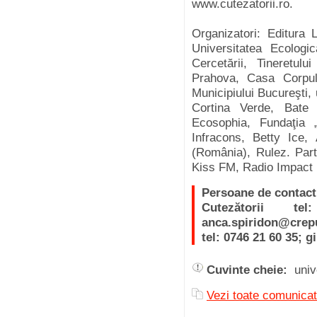
www.cutezatorii.ro.
Organizatori: Editura 
Universitatea Ecologic
Cercetării, Tineretulu
Prahova, Casa Corpulu
Municipiului Bucureşti, u
Cortina Verde, Bate
Ecosophia, Fundaţia „
Infracons, Betty Ice
(România), Rulez. Part
Kiss FM, Radio Impact 
Persoane de contact:
Cutezătorii 
anca.spiridon@crepu
tel: 0746 21 60 35; 
Cuvinte cheie:
uni
Vezi toate comunica