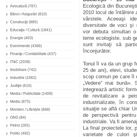
Ecologică din Bucureşt
Avocatură
(787)
2010 locul de întâlnire 
Bănci / Asigurări
(810)
vârstele. Aceeaşi ide
Construcţii
(985)
diversitate de voci şi
Educaţie / Cultură
(1841)
vor debuta simultan o 
teme ecologiste, sub g
Energie
(403)
sunt invitaţi să part
Evenimente
(4366)
înconjurător.
Finanţe / Contabilitate
(437)
IT&C
(2038)
Tonul îl va da un grup fo
25 de ani), elevi, stude
Imobiliare
(742)
scop comun pe care îl 
Industrie
(1062)
„Vedere” mai bună». S
Justiţie
(610)
integrează artistic forme
Media / Publicitate
(1409)
de revitalizare a pe
Mediu
(875)
industrializate, în con
situaţie se află chiar 
Monden / Lifestyle
(668)
de perspectivă pentru
ONG
(84)
industriale. Va fi amenaja
Petrol
(265)
La final proiectele lor,
Politic
(492)
varietate de culori 