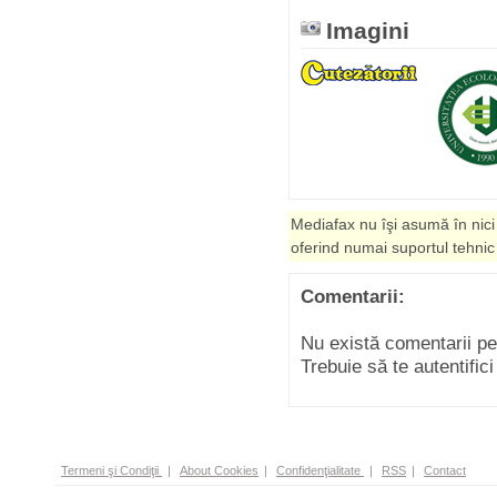
Imagini
Mediafax nu îşi asumă în nici
oferind numai suportul tehnic
Comentarii:
Nu există comentarii p
Trebuie să te autentific
Termeni şi Condiţii
|
About Cookies
|
Confidenţialitate
|
RSS
|
Contact