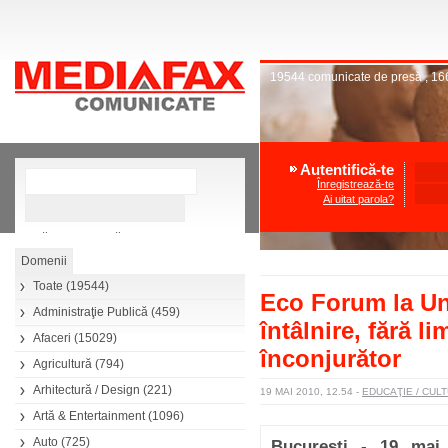
19544
comunicate de presă
,
16
Autentifică-te
Înregistrează-te
Ai uitat parola?
»
Căutare avansată
Toate
(19544)
Eco Forum la Un
Administraţie Publică
(459)
întâlnire, fără l
Afaceri
(15029)
înconjurător
Agricultură
(794)
Arhitectură / Design
(221)
19 MAI 2010, 12.54
-
EDUCAŢIE / CUL
Artă & Entertainment
(1096)
Auto
(725)
Bucureşti - 19 mai