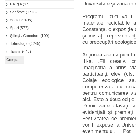
Universitate şi zona în 
Religie
(37)
Sănătate
(1713)
Programul zilei va f
Social
(9496)
materiale reciclabile
Sport
(577)
Constanţa, o expoziţie 
şi invitaţi: reprezentan
Ştiinţă / Cercetare
(199)
cu preocupări ecologice
Tehnologie
(2245)
Turism
(647)
Acţiunea are ca punct 
III-a, „Fii creativ, 
Imaginaţia a prins v
participanţi, elevi (cls
Colaje ecologice sau
computerizată cu mesa
pentru comunicarea viz
aici. Este a doua ediţie
Primii zece clasaţi l
evidenţiaţi şi premiaţi 
Festivitatea de premier
vor fi expuse la Univer
evenimentului. Po