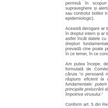
permisă în scopuri 
supraveghere și alert
sau controlul bolilor t
epidemiologic).
Această derogare ar t
în dreptul intern și ar
astfel încât datele cu
drepturi fundamental
prevadă cine poate pr
în ce temei, în ce cond
Am putea începe, dec
formulată de Comite
căruia “
o persoană nu
răspuns eficient la 
fundamentale: putem
principiile prelucrării 
împotriva virusului
.”
Conform art. 5 din Re