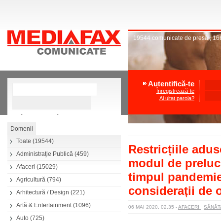
19544
comunicate de presă
,
16
Autentifică-te
Înregistrează-te
Ai uitat parola?
»
Căutare avansată
Toate
(19544)
Restricțiile adus
Administraţie Publică
(459)
modul de prelucr
Afaceri
(15029)
timpul pandemie
Agricultură
(794)
considerații de o
Arhitectură / Design
(221)
Artă & Entertainment
(1096)
06 MAI 2020, 02.35
-
AFACERI
SĂNĂT
Auto
(725)