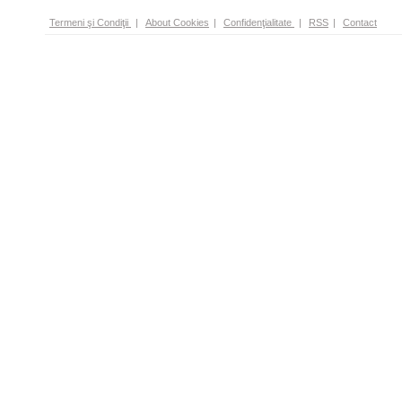
Termeni şi Condiţii
|
About Cookies
|
Confidenţialitate
|
RSS
|
Contact