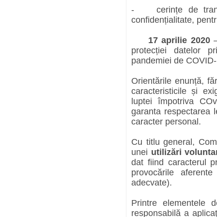
- cerințe de trans
confidențialitate, pent
17 aprilie 2020
–
protecției datelor p
pandemiei de COVID
Orientările enunță, făr
caracteristicile și ex
luptei împotriva CO
garanta respectarea le
caracter personal.
Cu titlu general, Com
unei
utilizări volunta
dat fiind caracterul p
provocările aferente
adecvate).
Printre elementele d
responsabilă a aplicaț