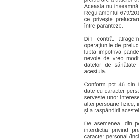
Aceasta nu inseamnă î
Regulamentul 679/2016
ce privește prelucra
între paranteze.
Din contră,
atragem
operațiunile de preluc
lupta impotriva pande
nevoie de vreo modif
datelor de sănătate
acestuia.
Conform pct 46 din 
date cu caracter pers
servește unor interes
altei persoane fizice, 
și a raspândirii aceste
De asemenea, din pc
interdicția privind p
caracter personal (inc