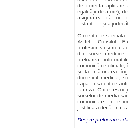
de corecta aplicare a 
egalității de arme), d
asigurarea că nu ex
instanțelor și a judecăt
O mențiune specială p
Astfel, Consilul Eu
profesioniști și rolul 
din surse credibile
preluarea informați
comunicările oficiale,
și la înlăturarea îngr
domeniul medical, soc
capabili să critice au
la criză. Orice restric
surselor de media sau
comunicare online im
justificată decât în ca
Despre prelucrarea da