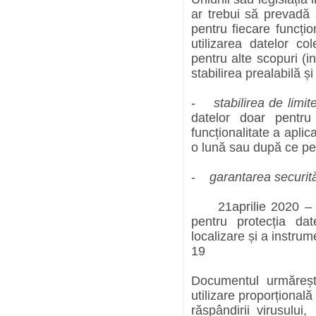
ar trebui să prevadă 
pentru fiecare funcți
utilizarea datelor co
pentru alte scopuri (in
stabilirea prealabilă ș
-
stabilirea de limit
datelor doar pentru
funcționalitate a apli
o lună sau după ce per
-
garantarea securită
21aprilie 2020 – G
pentru protecția dat
localizare și a instrum
19
Documentul urmărește 
utilizare proporțională
răspândirii virusului