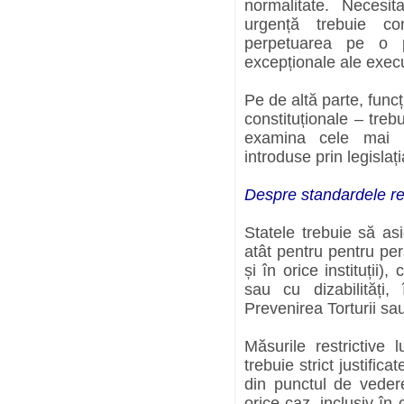
normalitate. Necesit
urgență trebuie co
perpetuarea pe o p
excepționale ale execu
Pe de altă parte, funcț
constituționale – treb
examina cele mai im
introduse prin legisla
Despre standardele rel
Statele trebuie să as
atât pentru pentru per
și în orice instituții)
sau cu dizabilități
Prevenirea Torturii sau
Măsurile restrictive
trebuie strict justifica
din punctul de vedere
orice caz, inclusiv în