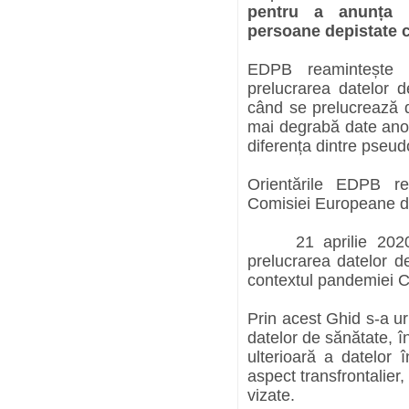
pentru a anunța p
persoane depistate ca
EDPB reamintește 
prelucrarea datelor d
când se prelucrează d
mai degrabă date ano
diferența dintre pseu
Orientările EDPB re
Comisiei Europeane di
21 aprilie 2020 –
prelucrarea datelor de
contextul pandemiei 
Prin acest Ghid s-a urm
datelor de sănătate, în
ulterioară a datelor î
aspect transfrontalier
vizate.