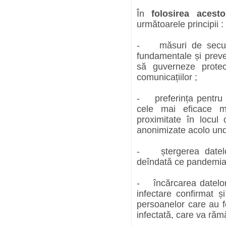
În
folosirea acesto
următoarele principii :
- măsuri de securit
fundamentale și preven
să guverneze protecț
comunicațiilor ;
- preferința pentru c
cele mai eficace m
proximitate în locul 
anonimizate acolo unde
- ștergerea datelor
deîndată ce pandemia e
- încărcarea datelor 
infectare confirmat 
persoanelor care au f
infectată, care va ră