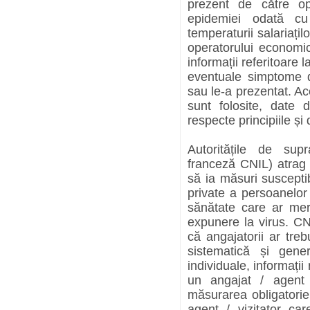
prezent de către op
epidemiei odată cu
temperaturii salariaților
operatorului economi
informații referitoare 
eventuale simptome d
sau le-a prezentat. Ace
sunt folosite, date 
respecte principiile și
Autoritățile de sup
franceză CNIL) atrag 
să ia măsuri susceptib
private a persoanelor
sănătate care ar mer
expunere la virus. C
că angajatorii ar tre
sistematică și gene
individuale, informați
un angajat / agent 
măsurarea obligatorie 
agent / vizitator car