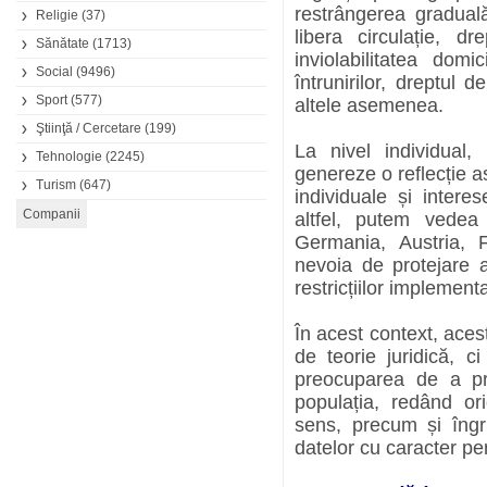
restrângerea gradual
Religie
(37)
libera circulație, dr
Sănătate
(1713)
inviolabilitatea domic
Social
(9496)
întrunirilor, dreptul 
Sport
(577)
altele asemenea.
Ştiinţă / Cercetare
(199)
La nivel individual
Tehnologie
(2245)
genereze o reflecție asu
Turism
(647)
individuale și intere
altfel, putem vedea 
Germania, Austria, 
nevoia de protejare a 
restricțiilor implement
În acest context, acest
de teorie juridică, c
preocuparea de a pro
populația, redând or
sens, precum și îngri
datelor cu caracter pe