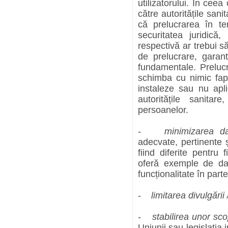
utilizatorului. În cee
către autoritățile sa
că prelucrarea în tem
securitatea juridică,
respectivă ar trebui s
de prelucrare, garant
fundamentale. Prelucr
schimba cu nimic fapt
instaleze sau nu apl
autoritățile sanita
persoanelor.
-
minimizarea da
adecvate, pertinente ș
fiind diferite pentru 
oferă exemple de dat
funcționalitate în parte
-
limitarea divulgării 
-
stabilirea unor sco
Uniunii sau legislația