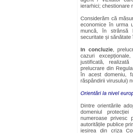
ierarhici; chestionare 
Considerăm că măsuril
economice în urma un
muncă, în strânsă 
securitate și sănătate
In concluzie
, preluc
cazuri excepționale
justificată, realiza
prelucrare din Regula
în acest domeniu, f
răspândirii virusului) 
Orientări la nivel eur
Dintre orientările ad
domeniul protecție
numeroase privesc p
autoritățile publice pr
iesirea din criza Co