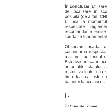
În concluzie
, utiliza
de localizare în scop
posibilă (de altfel, CN
), însă la momentul 
respectate regleme
recomandările emise 
libertățile fundamenta
Observăm, așadar, o 
continuarea respectării
mai mult pe fondul re
Este evident că în ac
autoritățile statului
restrictive luate, să e
timp doar cât este ne
balanței la acelasi nive
.
Cuvinte cheie:
C