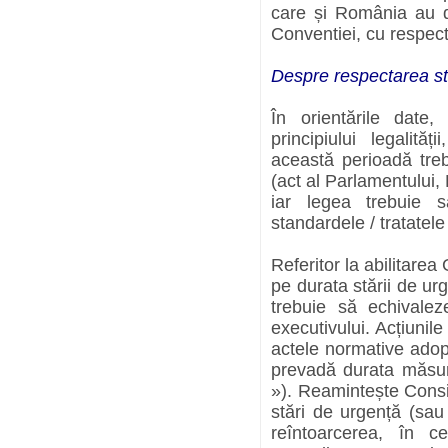
care și România au de
Conventiei, cu respect
Despre respectarea sta
În orientările date,
principiului legalit
această perioadă treb
(act al Parlamentului,
iar legea trebuie s
standardele / tratatele
Referitor la abilitare
pe durata stării de ur
trebuie să echival
executivului. Acțiunile
actele normative adop
prevadă durata măsur
»). Reamintește Consil
stări de urgență (sau 
reîntoarcerea, în c