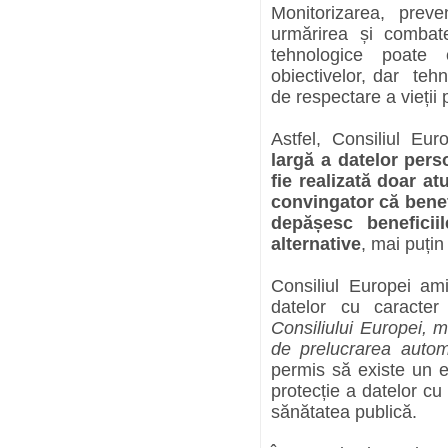
Monitorizarea, preve
urmărirea și combate
tehnologice poate
obiectivelor, dar tehn
de respectare a vieții 
Astfel, Consiliul E
largă a datelor perso
fie realizată doar at
convingator că benef
depășesc beneficii
alternative
, mai puțin
Consiliul Europei ami
datelor cu caracte
Consiliului Europei, m
de prelucrarea autom
permis să existe un e
protecție a datelor cu 
sănătatea publică.