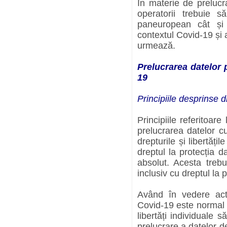
În materie de prelucr
operatorii trebuie s
paneuropean cât și
contextul Covid-19 și
urmează.
Prelucrarea datelor 
19
Principiile desprinse
Principiile referitoare
prelucrarea datelor c
drepturile și libertăți
dreptul la protecția 
absolut. Acesta trebu
inclusiv cu dreptul la 
Având în vedere act
Covid-19 este normal c
libertăți individuale
prelucrare a datelor d