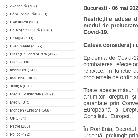
Avocatură
(787)
Bucuresti - 06 mai 20
Bănci / Asigurări
(810)
Restricțiile aduse d
Construcţii
(985)
modul de prelucrare
Educaţie / Cultură
(1841)
Covid-19.
Energie
(403)
Câteva considerații d
Evenimente
(4366)
Finanţe / Contabilitate
(437)
Epidemia de Covid-19
IT&C
(2038)
combaterea efectelor
relaxate, în funcție 
Imobiliare
(742)
problemele de ordin sa
Industrie
(1062)
Justiţie
(610)
Toate aceste măsuri 
Media / Publicitate
(1409)
anumitor drepturi și
Mediu
(875)
garantate prin Conven
Europeană a Dreptu
Monden / Lifestyle
(668)
Consiliului Europei.
ONG
(84)
Petrol
(265)
În România, Decretul n
Politic
(492)
urgență, prelungit pri