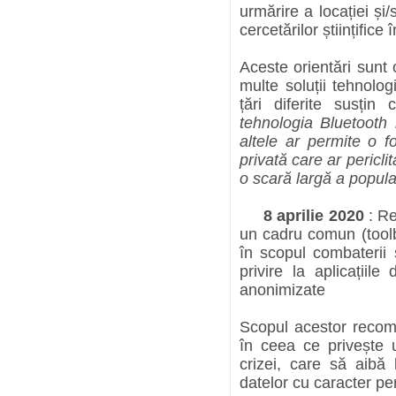
urmărire a locației și
cercetărilor științifice
Aceste orientări sunt
multe soluții tehnolo
țări diferite susți
tehnologia Bluetooth 
altele ar permite o
privată care ar pericli
o scară largă a popula
8 aprilie 2020
: Re
un cadru comun (toolbo
în scopul combaterii ș
privire la aplicațiile
anonimizate
Scopul acestor recom
în ceea ce privește u
crizei, care să aibă 
datelor cu caracter pe