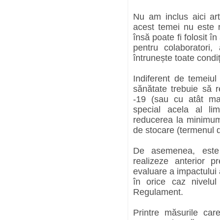
Nu am inclus aici art
acest temei nu este r
însă poate fi folosit în
pentru colaboratori,
întrunește toate condi
Indiferent de temeiul 
sănătate trebuie să r
-19 (sau cu atât mai
special acela al lim
reducerea la minimum a
de stocare (termenul d
De asemenea, este 
realizeze anterior p
evaluare a impactului 
în orice caz nivelul
Regulament.
Printre măsurile car