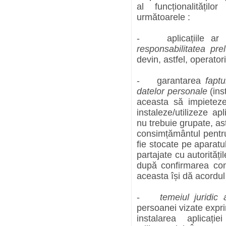
al funcționalitățil
următoarele :
- aplicațiile ar t
responsabilitatea prel
devin, astfel, operator
- garantarea
faptu
datelor personale
(ins
aceasta să impietez
instaleze/utilizeze apli
nu trebuie grupate, as
consimțământul pentru 
fie stocate pe aparatu
partajate cu autorităț
după confirmarea con
aceasta își dă acordul 
-
temeiul juridic a
persoanei vizate expri
instalarea aplicați