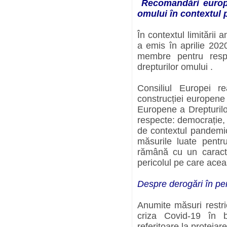
Recomandări europe
omului în contextul
În contextul limitării 
a emis în aprilie 2020
membre pentru respe
drepturilor omului .
Consiliul Europei r
construcției europene
Europene a Drepturilo
respecte: democrație, s
de contextul pandemic
măsurile luate pentr
rămână cu un caracte
pericolul pe care aceast
Despre derogări în pe
Anumite măsuri restri
criza Covid-19 în b
referitoare la protejare