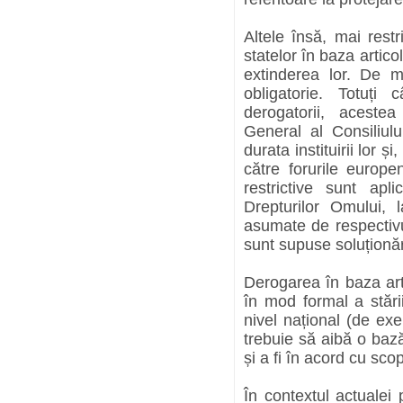
Altele însă, mai restr
statelor în baza artico
extinderea lor. De 
obligatorie. Totuț
derogatorii, aceste
General al Consiliulu
durata instituirii lor
către forurile europ
restrictive sunt ap
Drepturilor Omului, 
asumate de respectivul
sunt supuse soluționăr
Derogarea în baza ar
în mod formal a stări
nivel național (de ex
trebuie să aibă o bază 
și a fi în acord cu scop
În contextul actualei