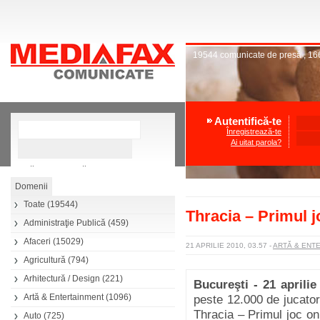
19544
comunicate de presă
,
16
Autentifică-te
Înregistrează-te
Ai uitat parola?
»
Căutare avansată
Toate
(19544)
Thracia – Primul 
Administraţie Publică
(459)
Afaceri
(15029)
21 APRILIE 2010, 03.57
-
ARTĂ & ENT
Agricultură
(794)
Arhitectură / Design
(221)
Bucureşti - 21 aprilie
Artă & Entertainment
(1096)
peste 12.000 de jucatori
Thracia – Primul joc o
Auto
(725)