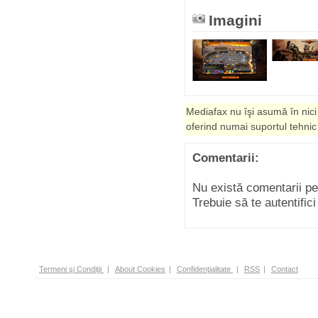
Imagini
Mediafax nu îşi asumă în nici
oferind numai suportul tehnic
Comentarii:
Nu există comentarii p
Trebuie să te autentific
Termeni şi Condiţii
|
About Cookies
|
Confidenţialitate
|
RSS
|
Contact