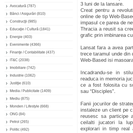
3 luni de la lansare.
Avocatură
(787)
Creat pentru a revoluti
Bănci / Asigurări
(810)
online de tip Web-Based
Construcţii
(985)
impasul ce parea de net
Thracia a reusit sa cr
Educaţie / Cultură
(1841)
grafic prin imbinarea cu
Energie
(403)
Evenimente
(4366)
Lansat fara a avea part
Finanţe / Contabilitate
(437)
trece taramul unde din c
Web-Based isi masoara 
IT&C
(2038)
Imobiliare
(742)
Incadrandu-se in st
Industrie
(1062)
readuca in memoria jucat
Justiţie
(610)
ce a fost folosita cu
sau “Disciples”.
Media / Publicitate
(1409)
Mediu
(875)
Fanii jocurilor de strate
Monden / Lifestyle
(668)
instaleze un client pe c
ONG
(84)
reusesc sa participe 
Petrol
(265)
ceilalti jucatori la 
explorari in timp real 
Politic
(492)