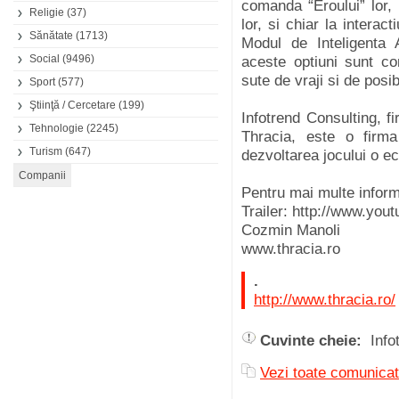
comanda “Eroului” lor,
Religie
(37)
lor, si chiar la intera
Sănătate
(1713)
Modul de Inteligenta A
Social
(9496)
aceste optiuni sunt co
sute de vraji si de posib
Sport
(577)
Ştiinţă / Cercetare
(199)
Infotrend Consulting, f
Tehnologie
(2245)
Thracia, este o firm
Turism
(647)
dezvoltarea jocului o 
Pentru mai multe informa
Trailer: http://www.y
Cozmin Manoli
www.thracia.ro
.
http://www.thracia.ro/
Cuvinte cheie:
Info
Vezi toate comunicat