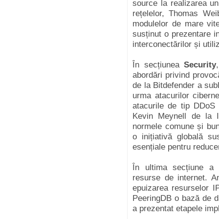
source la realizarea unu
rețelelor, Thomas Wei
modulelor de mare vite
susținut o prezentare in
interconectărilor și util
În secțiunea
Security
abordări privind provocăr
de la Bitdefender a subli
urma atacurilor ciberne
atacurile de tip DDoS 
Kevin Meynell de la I
normele comune și bune
o inițiativă globală su
esențiale pentru reduce
În ultima secțiune a 
resurse de internet. 
epuizarea resurselor I
PeeringDB o bază de dat
a prezentat etapele impl