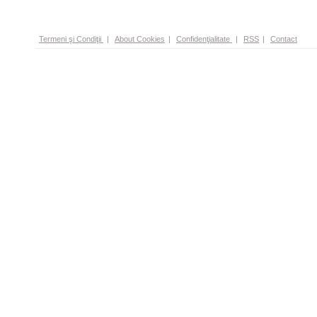
Termeni şi Condiţii
|
About Cookies
|
Confidenţialitate
|
RSS
|
Contact