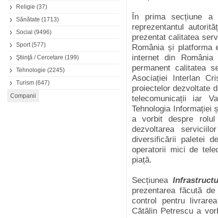
Religie
(37)
În prima secțiune a 
Sănătate
(1713)
reprezentantul autori
Social
(9496)
prezentat calitatea serv
Sport
(577)
România și platforma el
internet din România 
Ştiinţă / Cercetare
(199)
permanent calitatea se
Tehnologie
(2245)
Asociației Interlan C
Turism
(647)
proiectelor dezvoltate d
telecomunicații iar 
Tehnologia Informației 
a vorbit despre rolul
dezvoltarea servicii
diversificării paletei d
operatorii mici de tel
piață.
Secțiunea
Infrastruc
prezentarea făcută d
control pentru livrarea 
Cătălin Petrescu a vorb