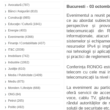
Avocatură
(787)
Bucuresti - 03 octomb
Bănci / Asigurări
(810)
Evenimentul a reunit pe
Construcţii
(985)
ce au abordat subiecte 
Educaţie / Cultură
(1841)
perspective și prov
telecomunicații din R
Energie
(403)
informaționale, atacu
Evenimente
(4366)
sistemelor și echipamen
Finanţe / Contabilitate
(437)
resurselor IPv4 și imp
IT&C
(2038)
noi tehnologii și aplica
Imobiliare
(742)
și practici de reglement
Industrie
(1062)
Conferința RONOG este l
Justiţie
(610)
telecom cu cele mai in
Media / Publicitate
(1409)
telecomunicații la nivel 
Mediu
(875)
La eveniment au partic
Monden / Lifestyle
(668)
oferă servicii de acces
ONG
(84)
voce, cablu TV, găzdui
Petrol
(265)
rândul autorităților de
Politic
(492)
soluții de securitate etc