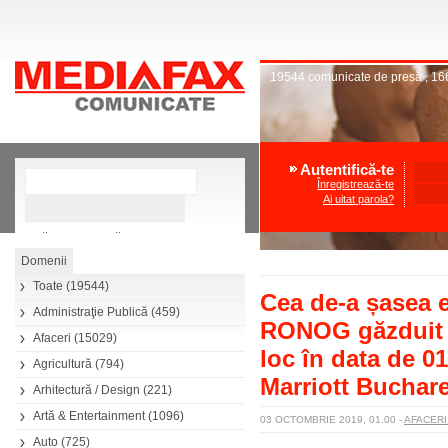
19544
comunicate de presă
,
16
Autentifică-te
Înregistrează-te
Ai uitat parola?
»
Căutare avansată
Toate
(19544)
Cea de-a șasea e
Administraţie Publică
(459)
RONOG găzduit d
Afaceri
(15029)
loc în data de 0
Agricultură
(794)
Marriott Buchar
Arhitectură / Design
(221)
Artă & Entertainment
(1096)
03 OCTOMBRIE 2019, 01.00
-
AFACER
Auto
(725)