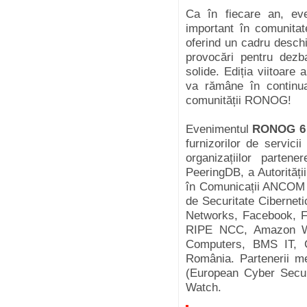
Ca în fiecare an, e
important în comunitat
oferind un cadru desch
provocări pentru dezba
solide. Ediția viitoare
va rămâne în continua
comunității RONOG!
Evenimentul
RONOG 6
furnizorilor de servic
organizațiilor parte
PeeringDB, a Autorități
în Comunicații ANCOM ș
de Securitate Ciberne
Networks, Facebook, Fl
RIPE NCC, Amazon We
Computers, BMS IT, C
România. Partenerii m
(European Cyber Secur
Watch.