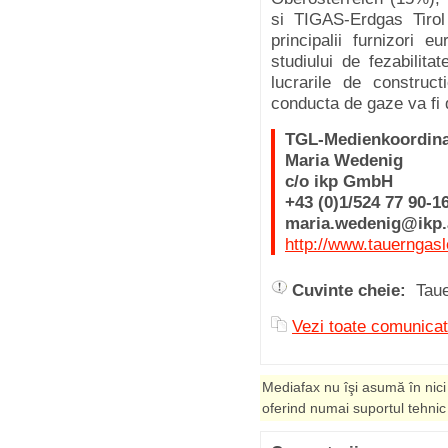
si TIGAS-Erdgas Tir
principalii furnizori 
studiului de fezabilit
lucrarile de construc
conducta de gaze va fi d
TGL-Medienkoordina
Maria Wedenig
c/o ikp GmbH
+43 (0)1/524 77 90-1
maria.wedenig@ikp.
http://www.tauerngasl
Cuvinte cheie:
Taue
Vezi toate comunica
Mediafax nu îşi asumă în nici
oferind numai suportul tehnic