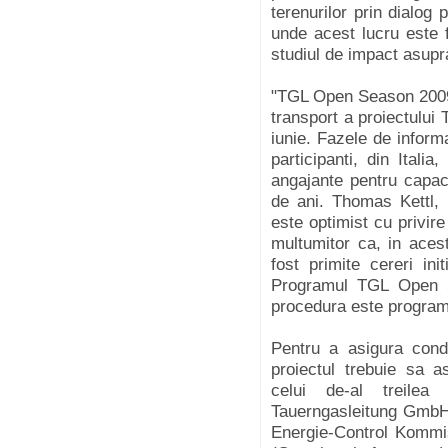
terenurilor prin dialog 
unde acest lucru este f
studiul de impact asupr
"TGL Open Season 2009"
transport a proiectului 
iunie. Fazele de inform
participanti, din Itali
angajante pentru capac
de ani. Thomas Kettl,
este optimist cu privir
multumitor ca, in aces
fost primite cereri ini
Programul TGL Open S
procedura este programa
Pentru a asigura condi
proiectul trebuie sa a
celui de-al treile
Tauerngasleitung GmbH 
Energie-Control Kommis