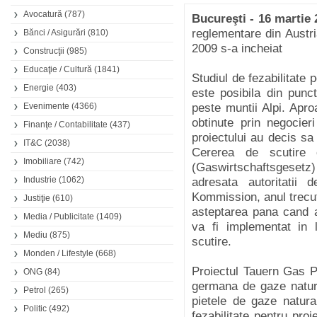
Avocatură
(787)
Bucureşti - 16 martie 
reglementare din Austr
Bănci / Asigurări
(810)
2009 s-a incheiat
Construcţii
(985)
Educaţie / Cultură
(1841)
Studiul de fezabilitate 
Energie
(403)
este posibila din punc
Evenimente
(4366)
peste muntii Alpi. Apro
obtinute prin negocieri
Finanţe / Contabilitate
(437)
proiectului au decis sa
IT&C
(2038)
Cererea de scutire 
Imobiliare
(742)
(Gaswirtschaftsgeset
Industrie
(1062)
adresata autoritatii 
Kommission, anul trecut
Justiţie
(610)
asteptarea pana cand a
Media / Publicitate
(1409)
va fi implementat in 
Mediu
(875)
scutire.
Monden / Lifestyle
(668)
Proiectul Tauern Gas Pi
ONG
(84)
germana de gaze natura
Petrol
(265)
pietele de gaze natura
Politic
(492)
fezabilitate pentru pro