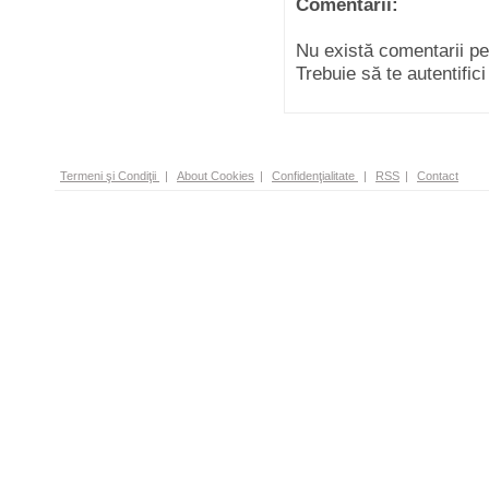
Comentarii:
Nu există comentarii p
Trebuie să te autentific
Termeni şi Condiţii
|
About Cookies
|
Confidenţialitate
|
RSS
|
Contact