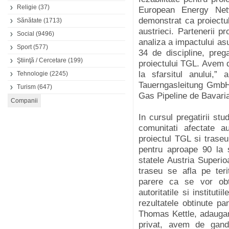
Religie
(37)
European Energy Net
demonstrat ca proiectul
Sănătate
(1713)
austrieci. Partenerii 
Social
(9496)
analiza a impactului as
Sport
(577)
34 de discipline, preg
Ştiinţă / Cercetare
(199)
proiectului TGL. Avem d
la sfarsitul anului,
Tehnologie
(2245)
Tauerngasleitung GmbH
Turism
(647)
Gas Pipeline de Bavaria 
In cursul pregatirii stud
comunitati afectate a
proiectul TGL si traseu
pentru aproape 90 la s
statele Austria Superio
traseu se afla pe ter
parere ca se vor obt
autoritatile si institut
rezultatele obtinute p
Thomas Kettle, adaugand
privat, avem de gand