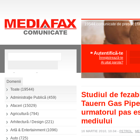
19544
comunicate de presă
,
16
Autentifică-te
Înregistrează-te
Ai uitat parola?
»
Căutare avansată
Toate
(19544)
Studiul de fezabi
Administraţie Publică
(459)
Tauern Gas Pipe
Afaceri
(15029)
urmatorul pas es
Agricultură
(794)
mediului
Arhitectură / Design
(221)
Artă & Entertainment
(1096)
16 MARTIE 2010, 10.04
-
PETROL
ME
Auto
(725)