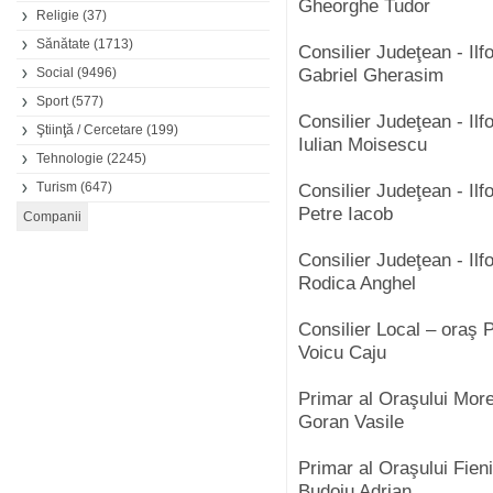
Gheorghe Tudor
Religie
(37)
Sănătate
(1713)
Consilier Judeţean - Ilf
Social
(9496)
Gabriel Gherasim
Sport
(577)
Consilier Judeţean - Ilf
Ştiinţă / Cercetare
(199)
Iulian Moisescu
Tehnologie
(2245)
Turism
(647)
Consilier Judeţean - Ilf
Petre Iacob
Consilier Judeţean - Ilf
Rodica Anghel
Consilier Local – oraş P
Voicu Caju
Primar al Oraşului Mor
Goran Vasile
Primar al Oraşului Fien
Budoiu Adrian