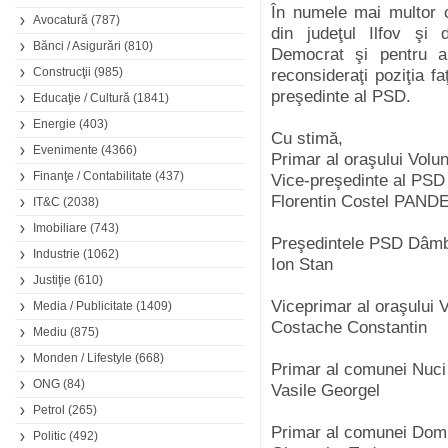
În numele mai multor co
Avocatură
(787)
din judeţul Ilfov şi d
Bănci / Asigurări
(810)
Democrat şi pentru a
Construcţii
(985)
reconsideraţi poziţia f
preşedinte al PSD.
Educaţie / Cultură
(1841)
Energie
(403)
Cu stimă,
Evenimente
(4366)
Primar al oraşului Volun
Finanţe / Contabilitate
(437)
Vice-preşedinte al PSD 
Florentin Costel PAND
IT&C
(2038)
Imobiliare
(743)
Preşedintele PSD Dâmb
Industrie
(1062)
Ion Stan
Justiţie
(610)
Viceprimar al oraşului V
Media / Publicitate
(1409)
Costache Constantin
Mediu
(875)
Monden / Lifestyle
(668)
Primar al comunei Nuci 
ONG
(84)
Vasile Georgel
Petrol
(265)
Primar al comunei Domne
Politic
(492)