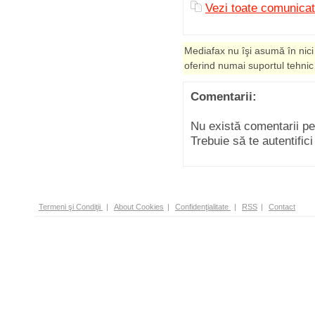
Vezi toate comunicat
Mediafax nu îşi asumă în nici
oferind numai suportul tehnic
Comentarii:
Nu există comentarii p
Trebuie să te autentific
Termeni şi Condiţii
|
About Cookies
|
Confidenţialitate
|
RSS
|
Contact