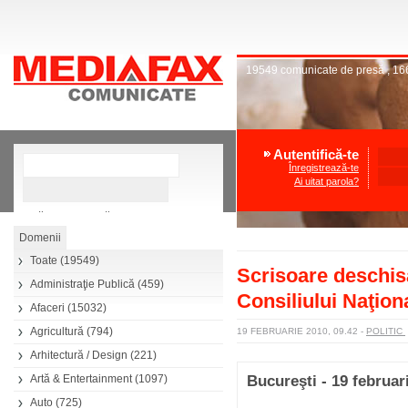
19549
comunicate de presă
,
16
Autentifică-te
Înregistrează-te
Ai uitat parola?
»
Căutare avansată
Toate
(19549)
Scrisoare deschis
Administraţie Publică
(459)
Consiliului Naţion
Afaceri
(15032)
Agricultură
(794)
19 FEBRUARIE 2010, 09.42
-
POLITIC
Arhitectură / Design
(221)
Artă & Entertainment
(1097)
Bucureşti - 19 februar
Auto
(725)