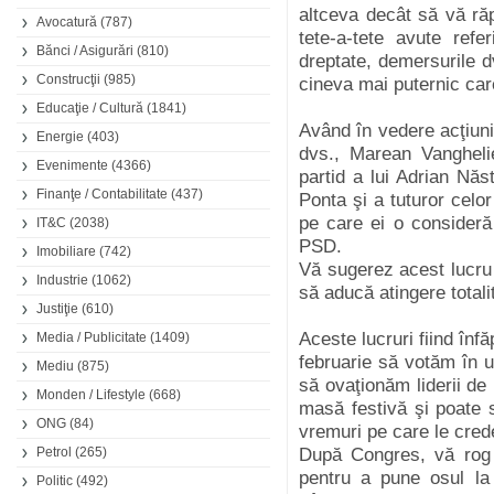
altceva decât să vă răp
Avocatură
(787)
tete-a-tete avute refer
Bănci / Asigurări
(810)
dreptate, demersurile d
Construcţii
(985)
cineva mai puternic care
Educaţie / Cultură
(1841)
Având în vedere acţiuni
Energie
(403)
dvs., Marean Vangheli
Evenimente
(4366)
partid a lui Adrian Năs
Finanţe / Contabilitate
(437)
Ponta şi a tuturor celor
pe care ei o consideră
IT&C
(2038)
PSD.
Imobiliare
(742)
Vă sugerez acest lucru 
Industrie
(1062)
să aducă atingere totali
Justiţie
(610)
Aceste lucruri fiind în
Media / Publicitate
(1409)
februarie să votăm în un
Mediu
(875)
să ovaţionăm liderii d
Monden / Lifestyle
(668)
masă festivă şi poate 
ONG
(84)
vremuri pe care le cre
Petrol
(265)
După Congres, vă rog s
pentru a pune osul la
Politic
(492)