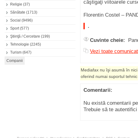
câştigaţi viitoarele curs
Religie
(37)
Sănătate
(1713)
Florentin Costel – PA
Social
(9496)
.
Sport
(577)
Ştiinţă / Cercetare
(199)
Cuvinte cheie:
Pan
Tehnologie
(2245)
Vezi toate comunicat
Turism
(647)
Mediafax nu îşi asumă în nici
oferind numai suportul tehnic
Comentarii:
Nu există comentarii p
Trebuie să te autentific