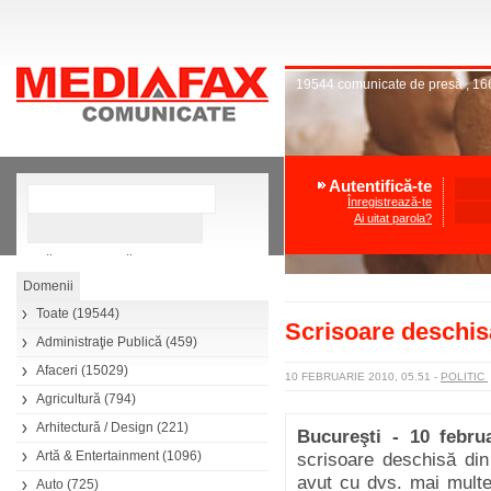
19544
comunicate de presă
,
16
Autentifică-te
Înregistrează-te
Ai uitat parola?
»
Căutare avansată
Toate
(19544)
Scrisoare desch
Administraţie Publică
(459)
Afaceri
(15029)
10 FEBRUARIE 2010, 05.51
-
POLITIC
Agricultură
(794)
Arhitectură / Design
(221)
Bucureşti - 10 febru
Artă & Entertainment
(1096)
scrisoare deschisă din
avut cu dvs. mai multe
Auto
(725)