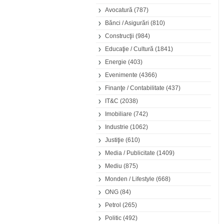
Avocatură
(787)
Bănci / Asigurări
(810)
Construcţii
(984)
Educaţie / Cultură
(1841)
Energie
(403)
Evenimente
(4366)
Finanţe / Contabilitate
(437)
IT&C
(2038)
Imobiliare
(742)
Industrie
(1062)
Justiţie
(610)
Media / Publicitate
(1409)
Mediu
(875)
Monden / Lifestyle
(668)
ONG
(84)
Petrol
(265)
Politic
(492)