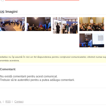
Imagini
ediafax nu îşi asumă în nici un fel răspunderea pentru conţinutul comunicatelor, oferind numai su
ransmisia acestora.
Comentarii:
Nu există comentarii pentru acest comunicat.
Trebuie să te autentifici pentru a putea adăuga comentarii.
e
|
RSS
|
Contact