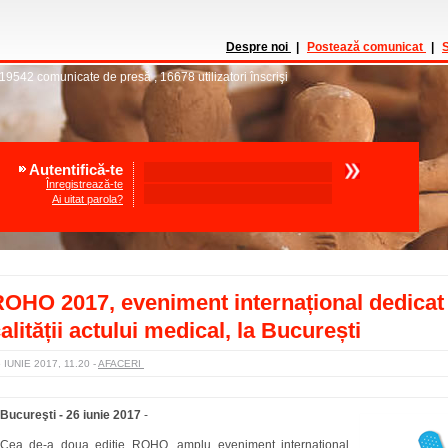
Despre noi
|
Postează comunicat
|
S
19542
comunicate de presă
,
16678
utilizatori înscrişi
Autentifică-te
Înregistrează-te
Ai uitat parola?
OHO 2017, eveniment internațional dedicat
alității actului medical, la București
 IUNIE 2017, 11.20
-
AFACERI
Bucureşti - 26 iunie 2017
-
Cea de-a doua ediție ROHO, amplu eveniment internațional