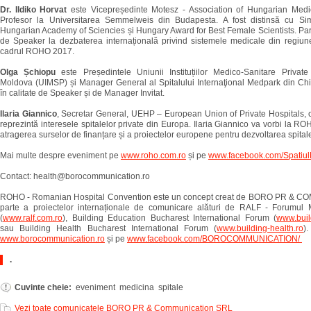
Dr. Ildiko Horvat
este Vicepreședinte Motesz - Association of Hungarian Medic
Profesor la Universitarea Semmelweis din Budapesta. A fost distinsă cu Si
Hungarian Academy of Sciencies și Hungary Award for Best Female Scientists. Parti
de Speaker la dezbaterea internațională privind sistemele medicale din regiune
cadrul ROHO 2017.
Olga Șchiopu
este Președintele Uniunii Instituțiilor Medico-Sanitare Privat
Moldova (UIMSP) și Manager General al Spitalului Internaţional Medpark din Chiș
în calitate de Speaker și de Manager Invitat.
Ilaria Giannico
, Secretar General, UEHP – European Union of Private Hospitals, 
reprezintă interesele spitalelor private din Europa. Ilaria Giannico va vorbi la 
atragerea surselor de finanțare și a proiectelor europene pentru dezvoltarea spitale
Mai multe despre eveniment pe
www.roho.com.ro
și pe
www.facebook.com/Spatiul
Contact: health@borocommunication.ro
ROHO - Romanian Hospital Convention este un concept creat de BORO PR & 
parte a proiectelor internaționale de comunicare alături de RALF - Forumul M
(
www.ralf.com.ro
), Building Education Bucharest International Forum (
www.buil
sau Building Health Bucharest International Forum (
www.building-health.ro
)
www.borocommunication.ro
și pe
www.facebook.com/BOROCOMMUNICATION/
.
Cuvinte cheie:
eveniment medicina spitale
Vezi toate comunicatele BORO PR & Communication SRL