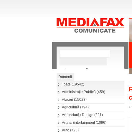
»
Căutare avansată
Toate
(19542)
R
Administraţie Publică
(459)
c
Afaceri
(15028)
Agricultură
(794)
26
Arhitectură / Design
(221)
Artă & Entertainment
(1096)
Auto
(725)