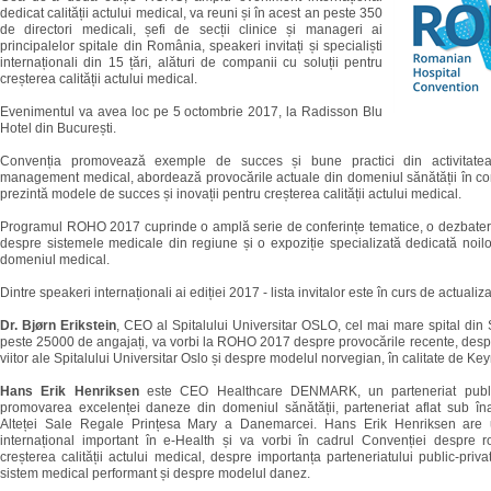
dedicat calității actului medical, va reuni și în acest an peste 350
de directori medicali, șefi de secții clinice și manageri ai
principalelor spitale din România, speakeri invitați și specialiști
internaționali din 15 țări, alături de companii cu soluții pentru
creșterea calității actului medical.
Evenimentul va avea loc pe 5 octombrie 2017, la Radisson Blu
Hotel din București.
Convenția promovează exemple de succes și bune practici din activitatea
management medical, abordează provocările actuale din domeniul sănătății în co
prezintă modele de succes și inovații pentru creșterea calității actului medical.
Programul ROHO 2017 cuprinde o amplă serie de conferințe tematice, o dezbatere
despre sistemele medicale din regiune și o expoziție specializată dedicată noilo
domeniul medical.
Dintre speakeri internaționali ai ediției 2017 - lista invitalor este în curs de actualiz
Dr. Bjørn Erikstein
, CEO al Spitalului Universitar OSLO, cel mai mare spital din
peste 25000 de angajați, va vorbi la ROHO 2017 despre provocările recente, desp
viitor ale Spitalului Universitar Oslo și despre modelul norvegian, în calitate de K
Hans Erik Henriksen
este CEO Healthcare DENMARK, un parteneriat public
promovarea excelenței daneze din domeniul sănătății, parteneriat aflat sub înal
Alteței Sale Regale Prințesa Mary a Danemarcei. Hans Erik Henriksen are
internațional important în e-Health și va vorbi în cadrul Convenției despre ro
creșterea calității actului medical, despre importanța parteneriatului public-priva
sistem medical performant și despre modelul danez.