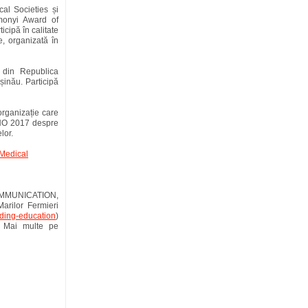
al Societies și
monyi Award of
cipă în calitate
, organizată în
e din Republica
inău. Participă
organizație care
ROHO 2017 despre
lor.
Medical
COMMUNICATION,
arilor Fermieri
ding-education
)
. Mai multe pe