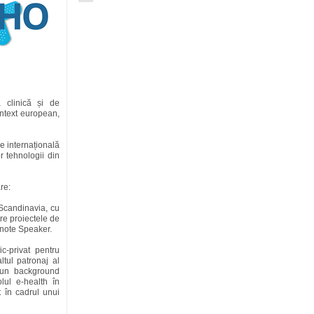
 clinică și de
ntext european,
 internațională
r tehnologii din
are:
 Scandinavia, cu
re proiectele de
eynote Speaker.
-privat pentru
tul patronaj al
 un background
lul e-health în
t în cadrul unui