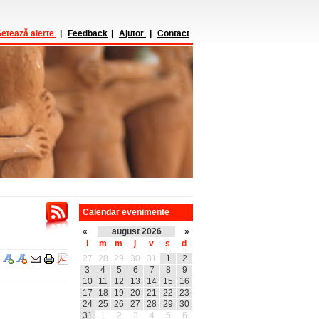
etează alerte
|
Feedback
|
Ajutor
|
Contact
Calendar evenimente
«
august 2026
»
l
m
m
j
v
s
d
27
28
29
30
31
1
2
3
4
5
6
7
8
9
10
11
12
13
14
15
16
17
18
19
20
21
22
23
24
25
26
27
28
29
30
31
1
2
3
4
5
6