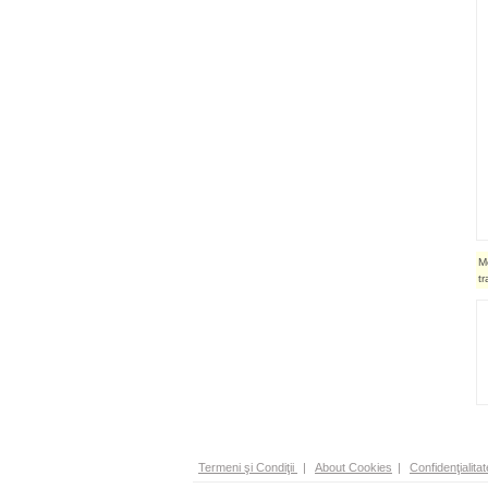
M
t
Termeni şi Condiţii
|
About Cookies
|
Confidenţialitat