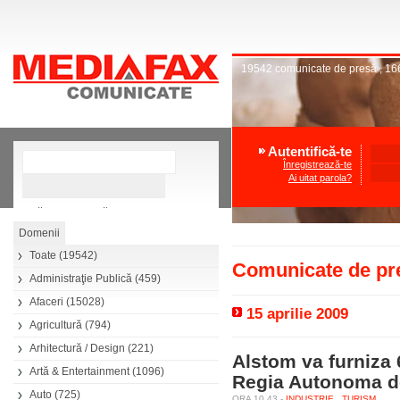
19542
comunicate de presă
,
16
Autentifică-te
Înregistrează-te
Ai uitat parola?
»
Căutare avansată
Toate
(19542)
Comunicate de pre
Administraţie Publică
(459)
Afaceri
(15028)
15 aprilie 2009
Agricultură
(794)
Arhitectură / Design
(221)
Alstom va furniza 
Artă & Entertainment
(1096)
Regia Autonoma de
Auto
(725)
ORA 10.43 -
INDUSTRIE
TURISM