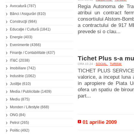
Regia Autonoma de Tran
Avocatură
(787)
atribui un contract ferm
Bănci / Asigurări
(810)
consortiului Alstom-Bomb
Construcţii
(984)
a contractului de 917 
Educaţie / Cultură
(1841)
prevede si o clau...
Energie
(403)
Evenimente
(4366)
Finanţe / Contabilitate
(437)
Tichet Plus s-a mu
IT&C
(2038)
ORA 10.24 -
SOCIAL
TURISM
Imobiliare
(742)
TICHET PLUS SERVICES, 
Industrie
(1062)
valorice, a inceput luna 
in apropiere de Piata Un
Justiţie
(610)
ofera un spatiu de birour
Media / Publicitate
(1409)
part...
Mediu
(875)
Monden / Lifestyle
(668)
ONG
(84)
01 aprilie 2009
Petrol
(265)
Politic
(492)