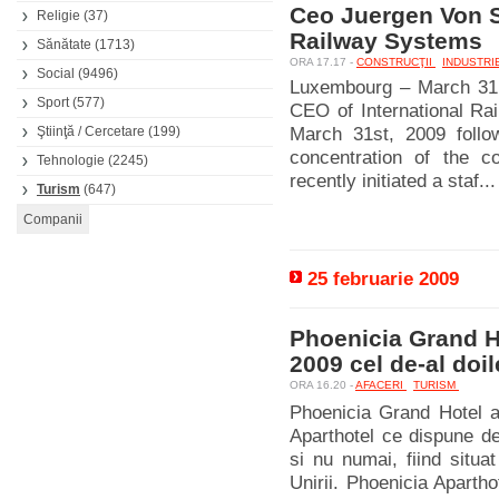
Ceo Juergen Von S
Religie
(37)
Railway Systems
Sănătate
(1713)
ORA 17.17 -
CONSTRUCŢII
INDUSTRI
Social
(9496)
Luxembourg – March 31,
Sport
(577)
CEO of International Rai
Ştiinţă / Cercetare
(199)
March 31st, 2009 follo
concentration of the c
Tehnologie
(2245)
recently initiated a staf...
Turism
(647)
25 februarie 2009
Phoenicia Grand Ho
2009 cel de-al doi
ORA 16.20 -
AFACERI
TURISM
Phoenicia Grand Hotel a 
Aparthotel ce dispune d
si nu numai, fiind situa
Unirii. Phoenicia Apartho