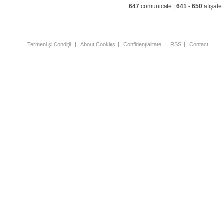
647
comunicate |
641
-
650
afişate
Termeni şi Condiţii
|
About Cookies
|
Confidenţialitate
|
RSS
|
Contact