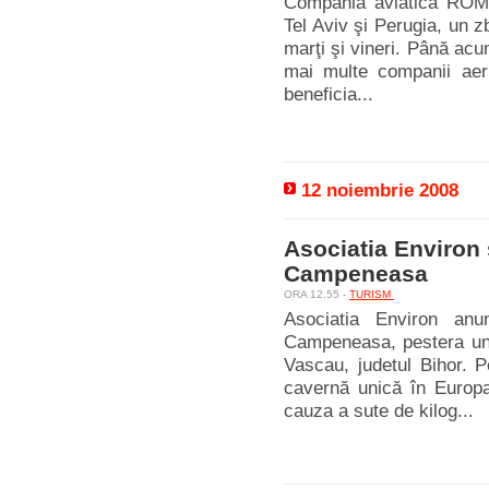
Compania aviatică ROMAV
Tel Aviv şi Perugia, un 
marţi şi vineri. Până acu
mai multe companii aeri
beneficia...
12 noiembrie 2008
Asociatia Environ 
Campeneasa
ORA 12.55 -
TURISM
Asociatia Environ anun
Campeneasa, pestera uni
Vascau, judetul Bihor. 
cavernă unică în Europ
cauza a sute de kilog...