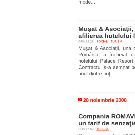
mode...
Muşat & Asociaţii,
afilierea hotelului
ORA 12.28 -
SOCIAL
TURISM
Muşat & Asociaţii, una 
România, a încheiat cu
hotelului Palace Resort 
Contractul s-a semnat p
unul dintre puţ...
28 noiembrie 2008
Compania ROMAVIA
un tarif de senzaţi
ORA 17.52 -
TURISM