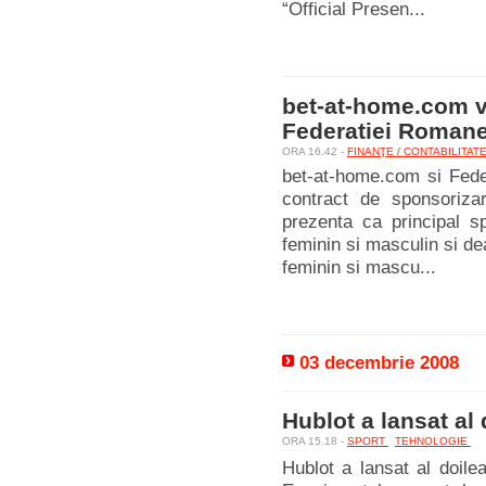
“Official Presen...
bet-at-home.com va
Federatiei Roman
ORA 16.42 -
FINANŢE / CONTABILITAT
bet-at-home.com si Fed
contract de sponsorizar
prezenta ca principal sp
feminin si masculin si d
feminin si mascu...
03 decembrie 2008
Hublot a lansat a
ORA 15.18 -
SPORT
TEHNOLOGIE
Hublot a lansat al doil