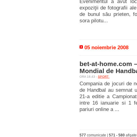
Evenimentul a avut loc
expoziţii de fotografii al
de bunul său prieten, fo
sora pilotu...
05 noiembrie 2008
bet-at-home.com –
Mondial de Handba
ORA 18.43 -
SPORT
Compania de jocuri de no
de Handbal au semnat un
21-a editie a Campionat
intre 16 ianuarie si 1 f
pariuri online a ...
577
comunicate |
571
-
580
afişate