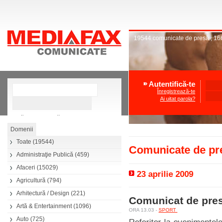
19544
comunicate de presă
,
16
Autentifică-te
Înregistrează-te
Ai uitat parola?
»
Căutare avansată
Toate
(19544)
Comunicate de pre
Administraţie Publică
(459)
Afaceri
(15029)
23 aprilie 2009
Agricultură
(794)
Arhitectură / Design
(221)
Comunicat de pre
Artă & Entertainment
(1096)
ORA 13.03 -
SPORT
Auto
(725)