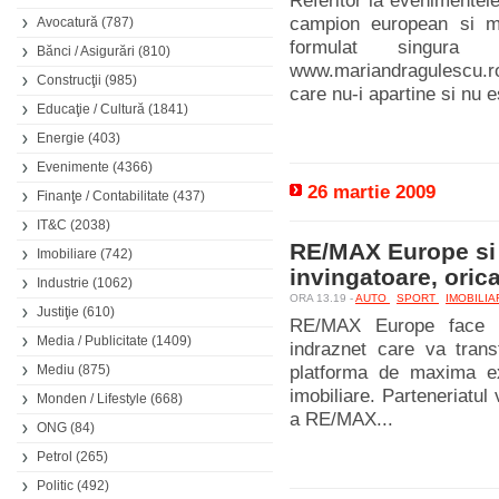
Referitor la evenimentele
campion european si 
Avocatură
(787)
formulat singura 
Bănci / Asigurări
(810)
www.mariandragulescu.ro
Construcţii
(985)
care nu-i apartine si nu e
Educaţie / Cultură
(1841)
Energie
(403)
Evenimente
(4366)
26 martie 2009
Finanţe / Contabilitate
(437)
IT&C
(2038)
RE/MAX Europe si 
Imobiliare
(742)
invingatoare, orica
Industrie
(1062)
ORA 13.19 -
AUTO
SPORT
IMOBILI
Justiţie
(610)
RE/MAX Europe face ec
Media / Publicitate
(1409)
indraznet care va trans
Mediu
(875)
platforma de maxima exp
imobiliare. Parteneriatul 
Monden / Lifestyle
(668)
a RE/MAX...
ONG
(84)
Petrol
(265)
Politic
(492)