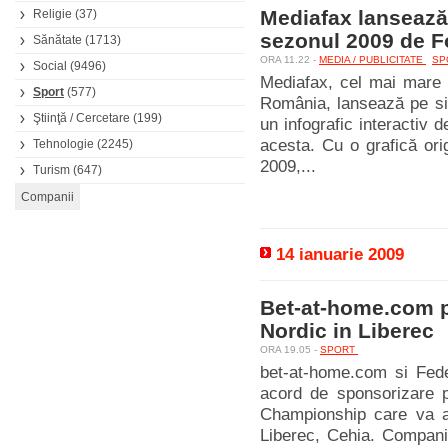
Mediafax lansează 
Religie
(37)
sezonul 2009 de F
Sănătate
(1713)
ORA 11.22 -
MEDIA / PUBLICITATE
SP
Social
(9496)
Mediafax, cel mai mare f
Sport
(577)
România, lansează pe si
Ştiinţă / Cercetare
(199)
un infografic interactiv
acesta. Cu o grafică ori
Tehnologie
(2245)
2009,...
Turism
(647)
14 ianuarie 2009
Bet-at-home.com p
Nordic in Liberec
ORA 19.05 -
SPORT
bet-at-home.com si Feder
acord de sponsorizare p
Championship care va av
Liberec, Cehia. Compania