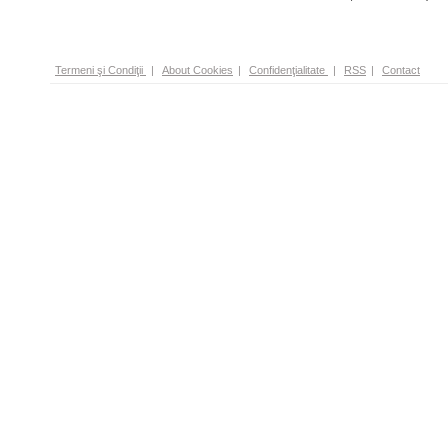
Termeni şi Condiţii
|
About Cookies
|
Confidenţialitate
|
RSS
|
Contact