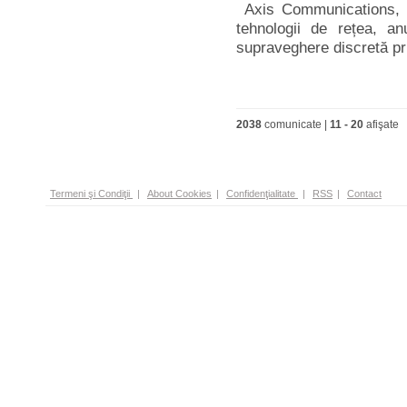
Axis Communications, li
tehnologii de rețea, an
supraveghere discretă pri
2038
comunicate |
11
-
20
afişate
Termeni şi Condiţii
|
About Cookies
|
Confidenţialitate
|
RSS
|
Contact