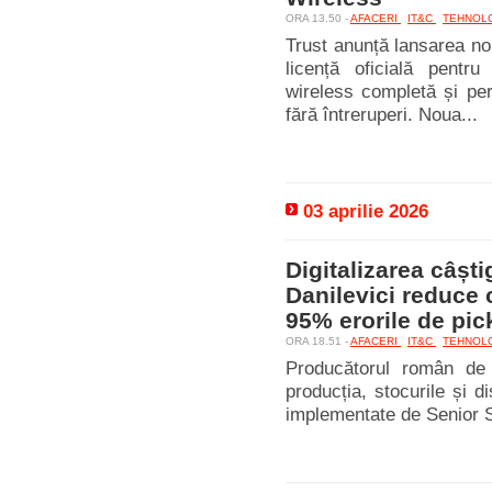
ORA 13.50 -
AFACERI
IT&C
TEHNOL
Trust anunță lansarea no
licență oficială pentr
wireless completă și per
fără întreruperi. Noua...
03 aprilie 2026
Digitalizarea câști
Danilevici reduce 
95% erorile de pic
ORA 18.51 -
AFACERI
IT&C
TEHNOL
Producătorul român de 
producția, stocurile și d
implementate de Senior S