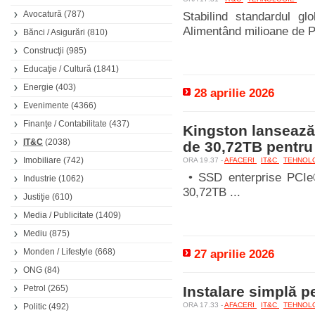
Avocatură
(787)
Stabilind standardul gl
Alimentând milioane de PC
Bănci / Asigurări
(810)
Construcţii
(985)
Educaţie / Cultură
(1841)
Energie
(403)
28 aprilie 2026
Evenimente
(4366)
Finanţe / Contabilitate
(437)
Kingston lanseaz
IT&C
(2038)
de 30,72TB pentru 
Imobiliare
(742)
ORA 19.37 -
AFACERI
IT&C
TEHNOL
• SSD enterprise PCIe®
Industrie
(1062)
30,72TB ...
Justiţie
(610)
Media / Publicitate
(1409)
Mediu
(875)
Monden / Lifestyle
(668)
27 aprilie 2026
ONG
(84)
Petrol
(265)
Instalare simplă p
ORA 17.33 -
AFACERI
IT&C
TEHNOL
Politic
(492)