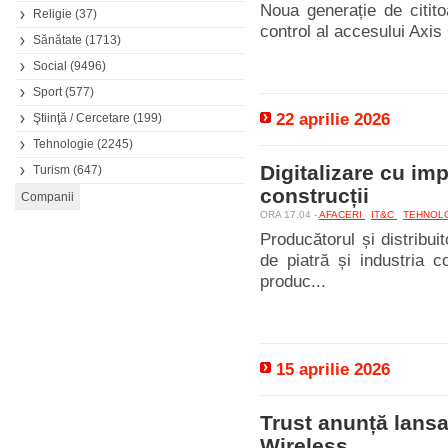
Noua generație de citito
Religie
(37)
control al accesului Axi
Sănătate
(1713)
Social
(9496)
Sport
(577)
22 aprilie 2026
Ştiinţă / Cercetare
(199)
Tehnologie
(2245)
Digitalizare cu imp
Turism
(647)
construcții
ORA 17.04 -
AFACERI
IT&C
TEHNOL
Producătorul și distribui
de piatră și industria con
produc...
15 aprilie 2026
Trust anunță lansa
Wireless