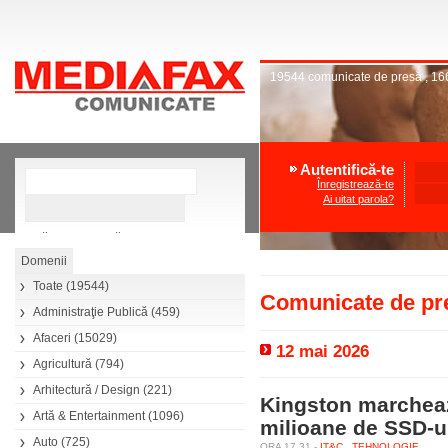
19544
comunicate de presă
,
16
Autentifică-te
Înregistrează-te
Ai uitat parola?
»
Căutare avansată
Toate
(19544)
Comunicate de pr
Administraţie Publică
(459)
Afaceri
(15029)
12 mai 2026
Agricultură
(794)
Arhitectură / Design
(221)
Kingston marcheaz
Artă & Entertainment
(1096)
milioane de SSD-ur
Auto
(725)
ORA 17.31 -
IT&C
TEHNOLOGIE