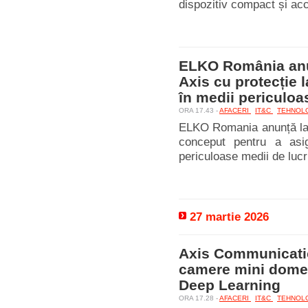
dispozitiv compact și acce
ELKO România anu
Axis cu protecție 
în medii periculoa
ORA 17.43 -
AFACERI
IT&C
TEHNOL
ELKO Romania anunță la
conceput pentru a asig
periculoase medii de lucr
27 martie 2026
Axis Communicatio
camere mini dome 
Deep Learning
ORA 17.28 -
AFACERI
IT&C
TEHNOL