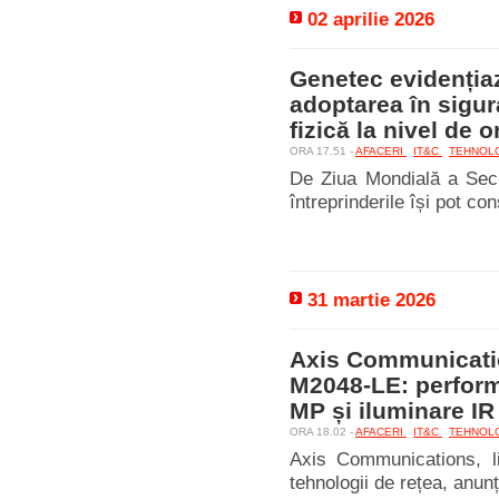
02 aprilie 2026
Genetec evidenția
adoptarea în sigur
fizică la nivel de 
ORA 17.51 -
AFACERI
IT&C
TEHNOL
De Ziua Mondială a Secu
întreprinderile își pot con
31 martie 2026
Axis Communicatio
M2048-LE: performa
MP și iluminare IR
ORA 18.02 -
AFACERI
IT&C
TEHNOL
Axis Communications, li
tehnologii de rețea, anu