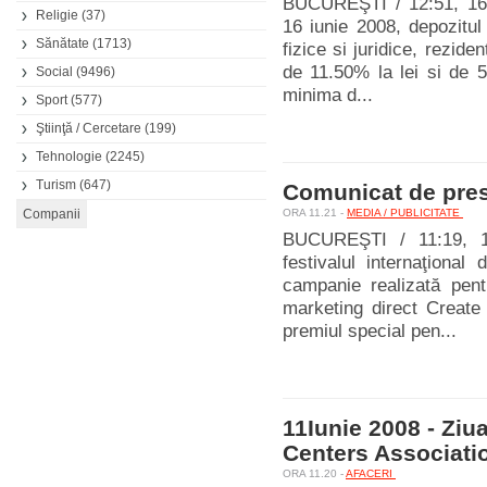
BUCUREŞTI / 12:51, 16.
Religie
(37)
16 iunie 2008, depozitul
Sănătate
(1713)
fizice si juridice, rezid
de 11.50% la lei si de 
Social
(9496)
minima d...
Sport
(577)
Ştiinţă / Cercetare
(199)
Tehnologie
(2245)
Turism
(647)
Comunicat de pre
ORA 11.21 -
MEDIA / PUBLICITATE
BUCUREŞTI / 11:19, 12
festivalul internaţional
campanie realizată pen
marketing direct Create 
premiul special pen...
11Iunie 2008 - Ziu
Centers Associati
ORA 11.20 -
AFACERI