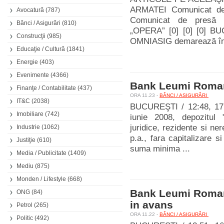
ARMATEI Comunicat de
Avocatură
(787)
Comunicat de pres
Bănci / Asigurări
(810)
„OPERA” [0] [0] [0] BU
Construcţii
(985)
OMNIASIG demarează în 
Educaţie / Cultură
(1841)
Energie
(403)
Evenimente
(4366)
Bank Leumi Roman
Finanţe / Contabilitate
(437)
ORA 11.23 -
BĂNCI / ASIGURĂRI
IT&C
(2038)
BUCUREŞTI / 12:48, 17.
Imobiliare
(742)
iunie 2008, depozitul 
juridice, rezidente si n
Industrie
(1062)
p.a., fara capitalizare s
Justiţie
(610)
suma minima ...
Media / Publicitate
(1409)
Mediu
(875)
Monden / Lifestyle
(668)
Bank Leumi Roman
ONG
(84)
in avans
Petrol
(265)
ORA 11.22 -
BĂNCI / ASIGURĂRI
Politic
(492)