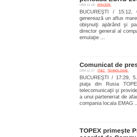
ORA 11.18 -
AFACERI
BUCUREŞTI / 15:12, 6
generează un aflux mare de
obişnuiţi apărând şi par
director general al comp
emulaţie ...
Comunicat de pre
ORA 11.17 -
IT&C
TEHNOLOGIE
BUCUREŞTI / 17:29, 5
piaţa din Rusia TOPE
telecomunicaţii şi provid
a unui parteneriat de afa
compania locala EMAG ..
TOPEX primeşte Pr