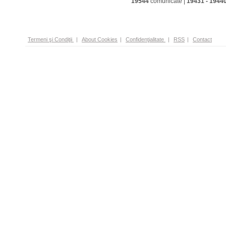
19544
comunicate |
19431
-
1944
Termeni şi Condiţii
|
About Cookies
|
Confidenţialitate
|
RSS
|
Contact