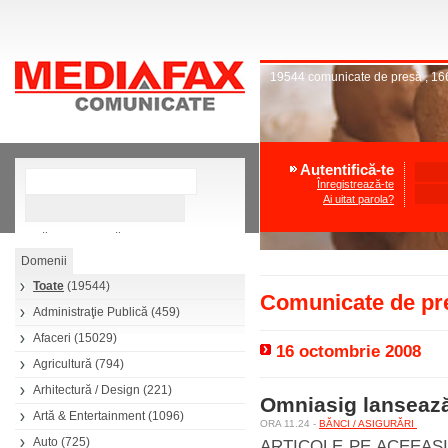
19544
comunicate de presă
,
16
Autentifică-te
Înregistrează-te
Ai uitat parola?
»
Căutare avansată
Toate
(19544)
Comunicate de pre
Administraţie Publică
(459)
Afaceri
(15029)
16 octombrie 2008
Agricultură
(794)
Arhitectură / Design
(221)
Omniasig lansează
Artă & Entertainment
(1096)
ORA 11.24 -
BĂNCI / ASIGURĂRI
Auto
(725)
ARTICOLE PE ACEEAŞ