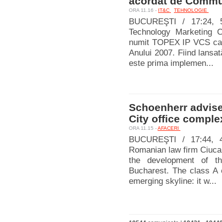
acordat de Commu
ORA 11.16 -
IT&C
TEHNOLOGIE
BUCUREŞTI / 17:24, 5
Technology Marketing C
numit TOPEX IP VCS ca s
Anului 2007. Fiind lansat
este prima implemen...
Schoenherr advise
City office comple
ORA 11.15 -
AFACERI
BUCUREŞTI / 17:44, 4
Romanian law firm Ciucan
the development of th
Bucharest. The class A o
emerging skyline: it w...