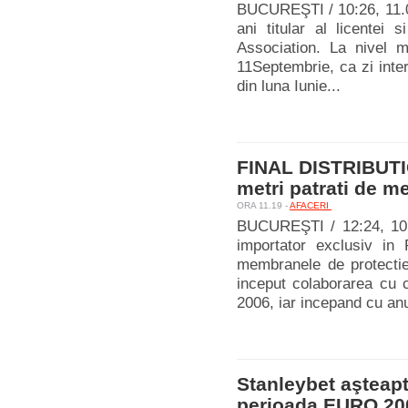
BUCUREŞTI / 10:26, 11.0
ani titular al licentei
Association. La nivel m
11Septembrie, ca zi inte
din luna Iunie...
FINAL DISTRIBUTIO
metri patrati de 
ORA 11.19 -
AFACERI
BUCUREŞTI / 12:24, 10
importator exclusiv in 
membranele de protect
inceput colaborarea cu
2006, iar incepand cu anu
Stanleybet aşteapt
perioada EURO 20