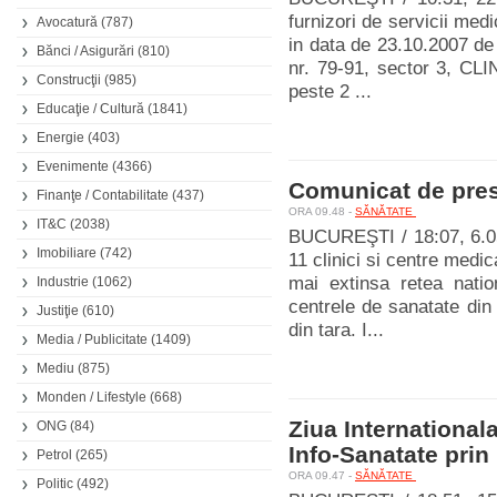
furnizori de servicii me
Avocatură
(787)
in data de 23.10.2007 de 
Bănci / Asigurări
(810)
nr. 79-91, sector 3, C
Construcţii
(985)
peste 2 ...
Educaţie / Cultură
(1841)
Energie
(403)
Evenimente
(4366)
Comunicat de pre
Finanţe / Contabilitate
(437)
ORA 09.48 -
SĂNĂTATE
IT&C
(2038)
BUCUREŞTI / 18:07, 6.05
Imobiliare
(742)
11 clinici si centre me
mai extinsa retea natio
Industrie
(1062)
centrele de sanatate din
Justiţie
(610)
din tara. I...
Media / Publicitate
(1409)
Mediu
(875)
Monden / Lifestyle
(668)
Ziua International
ONG
(84)
Info-Sanatate prin
Petrol
(265)
ORA 09.47 -
SĂNĂTATE
Politic
(492)