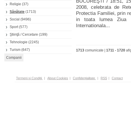
BUCUREŞTI / 18:51, 15.0
Religie
(37)
2008, celebrata de Rete
Sănătate
(1713)
Protectia Familiei, prin 
in toata lumea Ziua I
Social
(9496)
Internationala...
Sport
(577)
Ştiinţă / Cercetare
(199)
Tehnologie
(2245)
Turism
(647)
1713
comunicate |
1711
-
1720
afi
Termeni şi Condiţii
|
About Cookies
|
Confidenţialitate
|
RSS
|
Contact