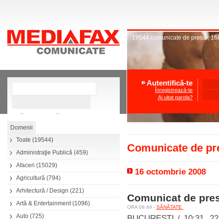
19544
comunicate de presă
,
16
Autentifică-te
Înregistrează-te
Ai uitat parola?
»
Căutare avansată
Toate
(19544)
Comunicate de pre
Administraţie Publică
(459)
Afaceri
(15029)
16 octombrie 2008
Agricultură
(794)
Arhitectură / Design
(221)
Comunicat de pr
Artă & Entertainment
(1096)
ORA 09.49 -
SĂNĂTATE
Auto
(725)
BUCUREŞTI / 10:31, 22.