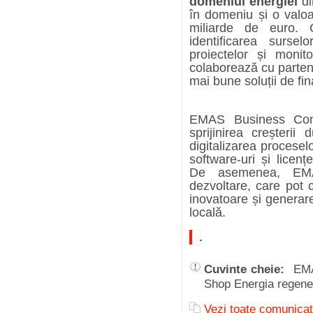
domeniul energiei
di
în domeniu și o valoa
miliarde de euro. 
identificarea surse
proiectelor și moni
colaborează cu partene
mai bune soluții de fi
EMAS Business Consu
sprijinirea creșteri
digitalizarea proceselo
software-uri și licenț
De asemenea, EMAS
dezvoltare, care pot 
inovatoare și generar
locală.
.
Cuvinte cheie:
EMA
Shop Energia regen
Vezi toate comunica