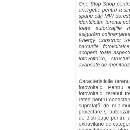
One Stop Shop
pentru
energetic pentru a sim
spune câți MW dorește
identificăm terenul po
toate autorizațiil
asigurăm cofinanțare
Energy Construct SR
parcurile fotovoltai
acoperă toate aspecte
fotovoltaice, struct
avansate de monitoriza
Caracteristicile teren
fotovoltaic. Pentru
fotovoltaic, terenul 
rețea pentru conectare
suprafață de minimum
proiectare și autoriza
de distribuție pentru 
extravilane de categor