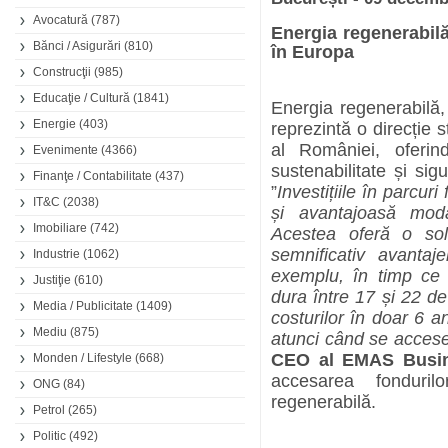
Avocatură
(787)
Energia regenerabil
Bănci / Asigurări
(810)
în Europa
Construcţii
(985)
Educaţie / Cultură
(1841)
Energia regenerabilă, î
Energie
(403)
reprezintă o direcție 
al României, oferind
Evenimente
(4366)
sustenabilitate și sig
Finanţe / Contabilitate
(437)
”
Investițiile în parcur
IT&C
(2038)
și avantajoasă moda
Imobiliare
(742)
Acestea oferă o solu
semnificativ avantajel
Industrie
(1062)
exemplu, în timp ce r
Justiţie
(610)
dura între 17 și 22 de
Media / Publicitate
(1409)
costurilor în doar 6 an
Mediu
(875)
atunci când se acces
CEO al
EMAS Busin
Monden / Lifestyle
(668)
accesarea fonduri
ONG
(84)
regenerabilă.
Petrol
(265)
Politic
(492)