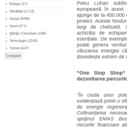
Petru Luhan sublini
Religie
(37)
europeană în acest
Sănătate
(1713)
ajunge de la 450.000 
Social
(9496)
proiect. Aceste fondur
Sport
(577)
largi de cheltuieli, 
achiziția de echipam
Ştiinţă / Cercetare
(199)
esențiale. De exemplu
Tehnologie
(2245)
poate genera venitu
Turism
(647)
vânzarea energiei că
dovedește extrem de at
”One Stop Shop”
dezvoltarea parcurilo
”
În ciuda unor poten
evidențiază printr-o ef
de energie regenera
Cofinanțarea necesa
sprijinul EMAS Bus
riscurile financiare a