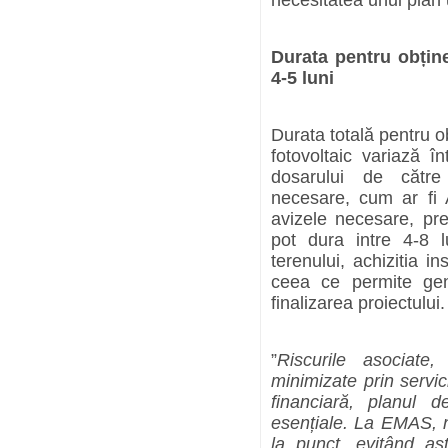
necesitatea unui plan 
Durata pentru obține
4-5 luni
Durata totală pentru o
fotovoltaic variază î
dosarului de către 
necesare, cum ar fi 
avizele necesare, pre
pot dura intre 4-8 lu
terenului, achizitia ins
ceea ce permite gen
finalizarea proiectului.
”
Riscurile asociate
minimizate prin servi
financiară, planul 
esențiale. La EMAS, n
la punct, evitând astf