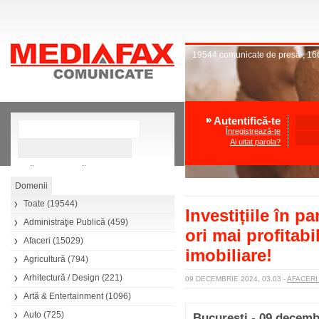
19544
comunicate de presă
,
16
Autentifică-te
Înregistrează-te
Ai uitat parola?
»
Căutare avansată
Toate
(19544)
Investițiile în p
Administraţie Publică
(459)
ori mai profitabi
Afaceri
(15029)
imobiliare!
Agricultură
(794)
Arhitectură / Design
(221)
09 DECEMBRIE 2024, 03.03
-
AFACER
Artă & Entertainment
(1096)
Auto
(725)
București - 09 decemb