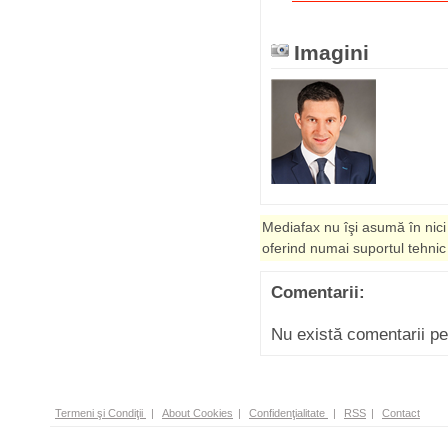
Imagini
Mediafax nu îşi asumă în nici
oferind numai suportul tehnic
Comentarii:
Nu există comentarii p
Termeni şi Condiţii
|
About Cookies
|
Confidenţialitate
|
RSS
|
Contact