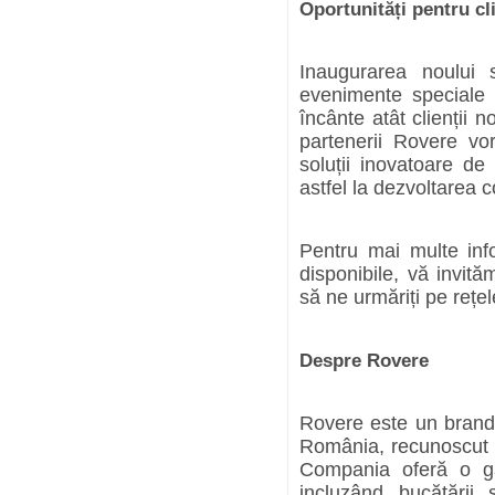
Oportunități pentru cli
Inaugurarea noului
evenimente speciale 
încânte atât clienții no
partenerii Rovere v
soluții inovatoare de
astfel la dezvoltarea 
Pentru mai multe inf
disponibile, vă invităm
să ne urmăriți pe rețel
Despre Rovere
Rovere este un brand
România, recunoscut p
Compania oferă o gam
incluzând bucătării