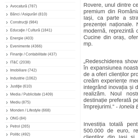
Rovere, unul dintre ce
Avocatură
(787)
premium din România
Bănci / Asigurări
(810)
Iași, ca parte a str
Construcţii
(984)
prezenței naționale. N
modernă, reprezintă o
Educaţie / Cultură
(1841)
Cucine din oraș, ofe
Energie
(403)
mp.
Evenimente
(4366)
Finanţe / Contabilitate
(437)
„Redeschiderea showr
IT&C
(2038)
în expansiunea noastr
Imobiliare
(742)
de a oferi clienților 
Industrie
(1062)
creăm experiențe memo
Justiţie
(610)
integrând inovația și 
realizăm. Noul nos
Media / Publicitate
(1409)
destinație preferată pe
Mediu
(875)
împrejurimi.”
- Ionela
Monden / Lifestyle
(668)
ONG
(84)
Investiția totală pe
Petrol
(265)
500.000 de euro, re
Politic
(492)
clienților din Iași 