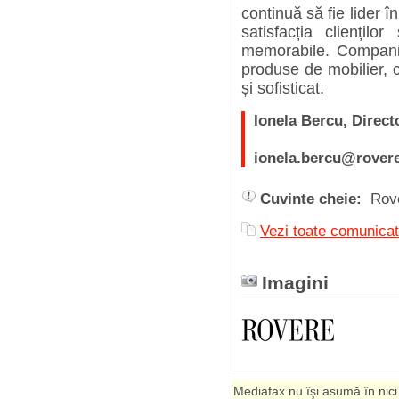
continuă să fie lider î
satisfacția cliențil
memorabile. Compania
produse de mobilier, ci
și sofisticat.
Ionela Bercu, Direct
ionela.bercu@rovere
Cuvinte cheie:
Rov
Vezi toate comunica
Imagini
Mediafax nu îşi asumă în nici