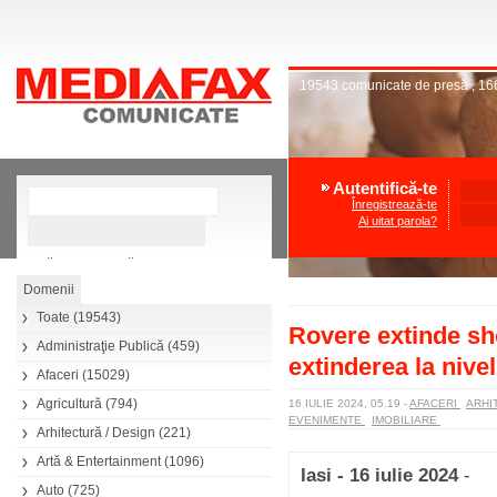
19543
comunicate de presă
,
16
Autentifică-te
Înregistrează-te
Ai uitat parola?
»
Căutare avansată
Toate
(19543)
Rovere extinde sh
Administraţie Publică
(459)
extinderea la nivel
Afaceri
(15029)
Agricultură
(794)
16 IULIE 2024, 05.19
-
AFACERI
ARHI
EVENIMENTE
IMOBILIARE
Arhitectură / Design
(221)
Artă & Entertainment
(1096)
Iasi - 16 iulie 2024
-
Auto
(725)