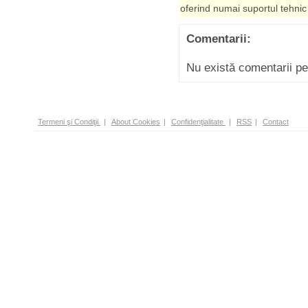
oferind numai suportul tehnic
Comentarii:
Nu există comentarii p
Termeni şi Condiţii
|
About Cookies
|
Confidenţialitate
|
RSS
|
Contact