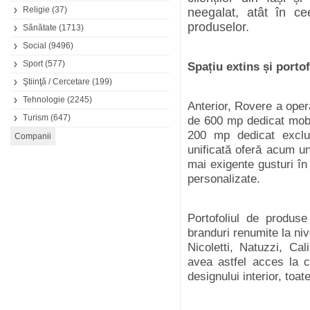
Religie
(37)
neegalat, atât în ce
produselor.
Sănătate
(1713)
Social
(9496)
Sport
(577)
Spațiu extins și portof
Ştiinţă / Cercetare
(199)
Tehnologie
(2245)
Anterior, Rovere a oper
Turism
(647)
de 600 mp dedicat mobil
200 mp dedicat exclus
unificată oferă acum un
mai exigente gusturi în 
personalizate.
Portofoliul de produse
branduri renumite la niv
Nicoletti, Natuzzi, Cali
avea astfel acces la c
designului interior, toa